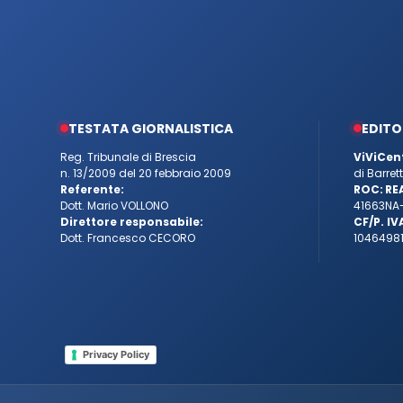
TESTATA GIORNALISTICA
EDITO
Reg. Tribunale di Brescia
ViViCen
n. 13/2009 del 20 febbraio 2009
di Barre
Referente:
ROC:
RE
Dott. Mario VOLLONO
41663
NA
Direttore responsabile:
CF/P. IV
Dott. Francesco CECORO
10464981
Privacy Policy