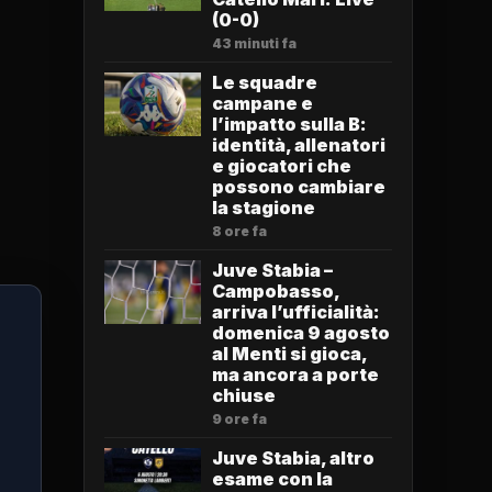
(0-0)
43 minuti fa
Le squadre
campane e
l’impatto sulla B:
identità, allenatori
e giocatori che
possono cambiare
la stagione
8 ore fa
Juve Stabia –
Campobasso,
arriva l’ufficialità:
domenica 9 agosto
al Menti si gioca,
ma ancora a porte
chiuse
9 ore fa
Juve Stabia, altro
esame con la