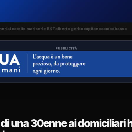
orial catello mari
serie BKT
alberto gerbo
capitano
campobasso
PUBBLICITÀ
 di una 30enne ai domiciliari 