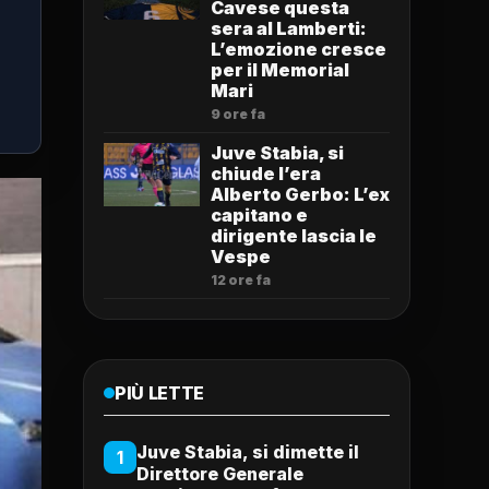
Cavese questa
sera al Lamberti:
L’emozione cresce
per il Memorial
Mari
9 ore fa
Juve Stabia, si
chiude l’era
Alberto Gerbo: L’ex
capitano e
dirigente lascia le
Vespe
12 ore fa
PIÙ LETTE
Juve Stabia, si dimette il
1
Direttore Generale