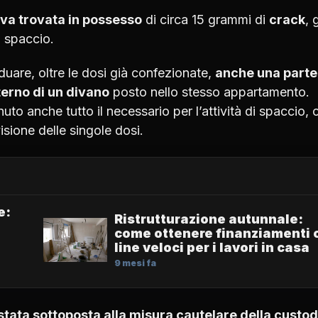
va trovata in possesso
di circa 15 grammi di
crack
, 
o spaccio.
uare, oltre le dosi già confezionate,
anche una parte
terno di un divano
posto nello stesso appartamento.
enuto anche tutto il necessario per l’attività di spaccio,
visione delle singole dosi.
e:
Ristrutturazione autunnale:
come ottenere finanziamenti 
line veloci per i lavori in casa
9 mesi fa
stata sottoposta alla misura cautelare della custod