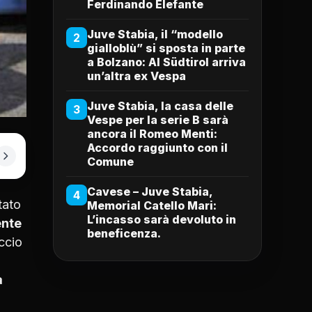
Ferdinando Elefante
Juve Stabia, il “modello
2
gialloblù” si sposta in parte
a Bolzano: Al Südtirol arriva
un’altra ex Vespa
Juve Stabia, la casa delle
3
Vespe per la serie B sarà
ancora il Romeo Menti:
Accordo raggiunto con il
Comune
Cavese – Juve Stabia,
4
tato
Memorial Catello Mari:
L’incasso sarà devoluto in
ente
beneficenza.
accio
a