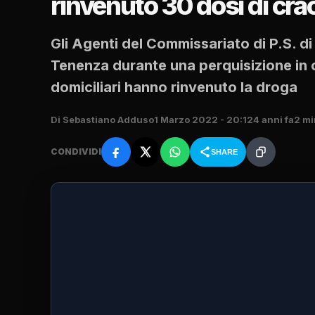
rinvenuto 30 dosi di cra
Gli Agenti del Commissariato di P.S. di
Tenenza durante una perquisizione in 
domiciliari hanno rinvenuto la droga
Di Sebastiano Adduso
1 Marzo 2022 - 20:12
4 anni fa
2 mi
CONDIVIDI
SHARE