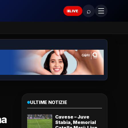
⌕
LIVE
ULTIME NOTIZIE
ha
Cavese – Juve
Stabia, Memorial
Catello Mari: Live