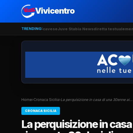
Vivicentro
TRENDING:
cavese
Juve Stabia News
diretta testuale
mem
Home
›
Cronaca Sicilia
›
La perquisizione in casa di una 30enne ai…
CRONACA SICILIA
La perquisizione in casa