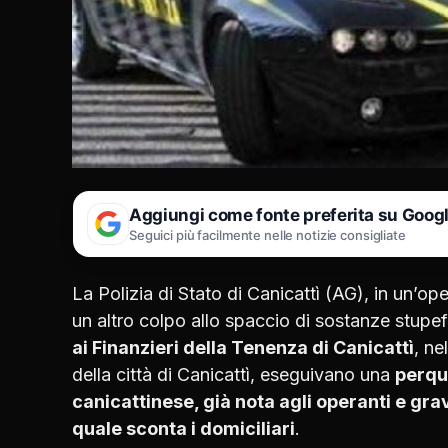
Aggiungi come fonte preferita su Goog
Seguici più facilmente nelle notizie consigliate
La Polizia di Stato di Canicattì (AG), in un’o
un altro colpo allo spaccio di sostanze stupef
ai Finanzieri della Tenenza di Canicattì
, ne
della città di Canicattì, eseguivano una
perqu
canicattinese, già nota agli operanti e gra
quale sconta i domiciliari
.