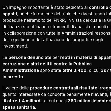
Un impegno importante è stato dedicato al
controllo 
appalti
, anche in ragione del ruolo che rivestiranno tal
procedure nell’ambito del PNRR, in vista del quale la G
di finanza sta affinando strumenti di analisi e moduli op
in collaborazione con tutte le Amministrazioni responsa
della gestione e dell’attuazione dei progetti e degli
investimenti.
Le
persone denunciate
per
reati in materia di appalt
corruzione e altri delitti contro la Pubblica
Amministrazione
sono state
oltre 3.400
, di cui
397 
in arresto
.
Il valore delle
procedure contrattuali risultate irrego
quanto interessate da condotte penalmente rilevanti, 
di
oltre 1,4 miliardi
, di cui quasi
360 milioni in materi
spesa sanitaria
.