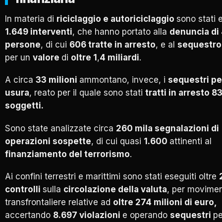
In materia di
riciclaggio e autoriciclaggio
sono stati 
1.649 interventi
, che hanno portato alla
denuncia di
persone
, di cui
606 tratte in arresto
, e al
sequestro 
per un
valore
di
oltre 1
,
4 miliardi
.
A circa
33 milioni
ammontano, invece, i
sequestri pe
usura
, reato per il quale sono stati
tratti in arresto 8
soggetti.
Sono state analizzate circa
260 mila segnalazioni di
operazioni sospette
, di cui quasi
1.600
attinenti al
finanziamento del terrorismo
.
Ai confini terrestri e marittimi sono stati eseguiti oltre
controlli
sulla
circolazione della valuta
, per movimen
transfrontaliere relative ad
oltre 274 milioni di euro,
accertando
8.697 violazioni
e operando
sequestri
pe