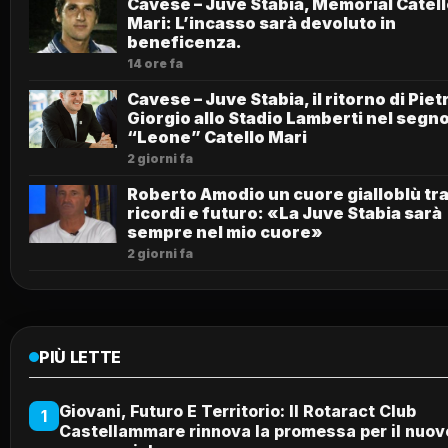
Cavese – Juve Stabia, Memorial Catel
Mari: L’incasso sarà devoluto in
beneficenza.
14 ore fa
Cavese – Juve Stabia, il ritorno di Piet
Giorgio allo Stadio Lamberti nel segno
“Leone” Catello Mari
2 giorni fa
Roberto Amodio un cuore gialloblù tr
ricordi e futuro: «La Juve Stabia sarà
sempre nel mio cuore»
2 giorni fa
PIÙ LETTE
Giovani, Futuro E Territorio: Il Rotaract Club
1
Castellammare rinnova la promessa per il nuov