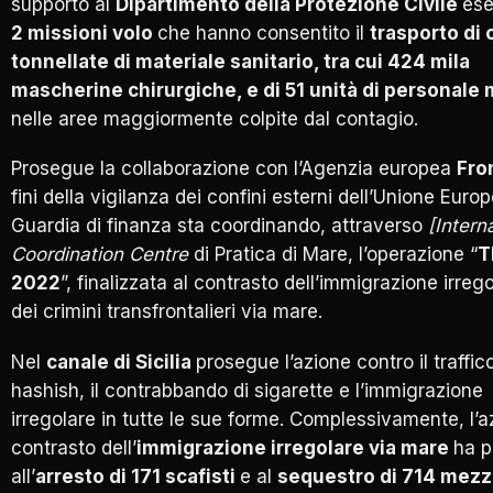
supporto al
Dipartimento della Protezione Civile
es
2 missioni volo
che hanno consentito il
trasporto di 
tonnellate di materiale sanitario, tra cui 424 mila
mascherine chirurgiche, e di 51 unità di personale
nelle aree maggiormente colpite dal contagio.
Prosegue la collaborazione con l’Agenzia europea
Fro
fini della vigilanza dei confini esterni dell’Unione Euro
Guardia di finanza sta coordinando, attraverso
[Intern
Coordination Centre
di Pratica di Mare, l’operazione “
T
2022
”, finalizzata al contrasto dell’immigrazione irreg
dei crimini transfrontalieri via mare.
Nel
canale di Sicilia
prosegue l’azione contro il traffico
hashish, il contrabbando di sigarette e l’immigrazione
irregolare in tutte le sue forme. Complessivamente, l’a
contrasto dell’
immigrazione irregolare via mare
ha p
all’
arresto di 171 scafisti
e al
sequestro di 714 mezz