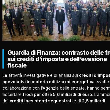
Guardia di Finanza: contrasto delle f
sui crediti d’imposta e dell’evasione
fiscale
Le attività investigative e di analisi sui
crediti d’impo
agevolativi in materia edilizia ed energetica
, svolte
collaborazione con l’Agenzia delle entrate, hanno per
accertare
frodi per oltre 5,6 miliardi di euro
. L’ammo
dei
crediti inesistenti sequestrati
è di
2,5 miliardi
.