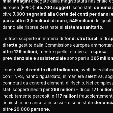
mila indagini
delegate dalla magistratura nazionale e
europea (EPPO):
45.700 soggetti
sono stati
denunci
oltre
7.600 segnalati alla Corte dei conti per danni e
pari a oltre 3,5 miliardi di euro
,
549 milioni
dei quali 
danno alle risorse destinate al
sistema sanitario
.
Le frodi scoperte in materia di
fondi strutturali
e di
s
dirette
gestite dalla Commissione europea ammontan
oltre 129 milioni
, mentre quelle relative alla
spesa
previdenziale e assistenziale
sono pari a
365 milion
I controlli sul
reddito di cittadinanza
, svolti in collab
con l’INPS, hanno riguardato, in maniera selettiva, sog
connotati da concreti elementi di rischio. Nel comples
stati scoperti illeciti per
288 milioni
– di cui
171 milion
indebitamente percepiti e
117 milioni
fraudolentement
richiesti e non ancora riscossi – e sono state
denunci
oltre 29.000 persone
.