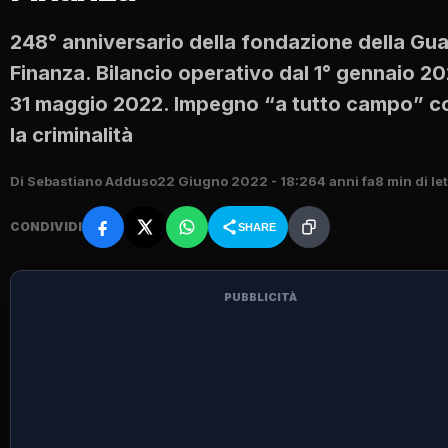
248° anniversario della fondazione della Gua
Finanza. Bilancio operativo dal 1° gennaio 20
31 maggio 2022. Impegno “a tutto campo” c
la criminalità
Di Sebastiano Adduso
22 Giugno 2022 - 18:26
4 anni fa
8 min di le
CONDIVIDI
SHARE
PUBBLICITÀ