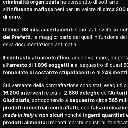
criminalità organizzata
ha consentito di sottrarre
all’
influenza mafiosa
beni per un valore di
circa 200 
di euro
.
Ulteriori
93 mila accertamenti
sono stati svolti su
ric
dei Prefetti
, la maggior parte dei quali in funzione del 
della documentazione antimafia.
Il
contrasto al narcotraffico
, anche via mare, ha port
all’
arresto di 1.896 soggetti e
al sequestro di quasi
9
tonnellate di sostanze stupefacenti
e di
249 mezzi
Sul versante della contraffazione sono stati eseguiti ol
16.200 interventi
e più di
2.880 deleghe
dell’
Autorit
Giudiziaria
, sottoponendo a
sequestro
circa
565 mili
prodotti industriali contraffatti
, con
falsa indicazio
made in Italy
e
non sicuri
nonché
ingenti quantitati
prodotti alimentari
recanti marchi industriali falsificat