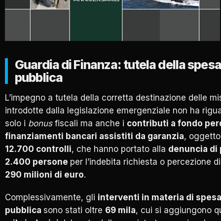
Guardia di Finanza: tutela della spes
pubblica
L’impegno a tutela della corretta destinazione delle mi
introdotte dalla legislazione emergenziale non ha rigu
solo i
bonus
fiscali ma anche i
contributi a fondo pe
finanziamenti bancari assistiti da garanzia
, oggetto 
12.700 controlli
, che hanno portato alla
denuncia di 
2.400 persone
per l’indebita richiesta o percezione d
290 milioni di euro
.
Complessivamente, gli
interventi in materia di spes
pubblica
sono stati oltre
69 mila
, cui si aggiungono 