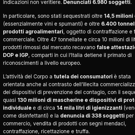
indicazioni non veritiere.
Denunciati 6.980 soggetti
.
In particolare, sono stati sequestrati oltre
14
,
5 milioni d
(essenzialmente vini e spumanti) e oltre
6.400 tonnel
prodotti agroalimentari
, oggetto di contraffazione e 
commerciale. Oltre 47 tonnellate e circa 10 milioni di lit
prodotti rimossi dal mercato recavano
false attestazi
DOP e IGP
, comparti in cui l’Italia detiene il primato di
riconoscimenti a livello europeo.
L’attività del Corpo a
tutela dei consumatori
è stata
orientata anche al contrasto dell’illecita commercializ
dei dispositivi di prevenzione del contagio, con il sequ
quasi
130 milioni di mascherine e dispositivi di pro
individuale
e di circa
14 mila litri di igienizzanti
(ven
come disinfettanti) e la
denuncia di 338 soggetti
per
commercio, vendita di prodotti con segni mendaci,
contraffazione, ricettazione e truffa.