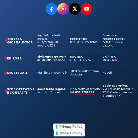
Reg. Tribunale di
Direttore
TESTATA
Brescia
Referente:
responsabile:
GIORNALISTICA
n. 13/2009 del 20
Dott. Mario VOLLONO
Dott. Francesco
febbraio 2009
CECORO
ViViCentro Network
ROC:
REA:
CF/P. IVA:
EDITORE
di Barretta Filomena
41663
NA-1107749
10464981215
80053 Castellammare
SEDE LEGALE
Via Plinio Il Vecchio 24
Napoli
di Stabia
Sede operativa:
SEDE OPERATIVA
Assistente legale:
Via Moretto 70, Brescia
Via Enrico De Nicola 12
E CONTATTI
Avv. Luca Zuppelli
Tel.
030 3758858
80053 Castellammare
di Stabia (NA)
Privacy Policy
Cookie Policy