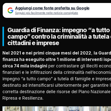
Aggiungi come fonte preferita su Google
Seguici più facilmente nelle notizie consigliate
Guardia di Finanza: impegno “a tutto
campo” contro la criminalità a tutela 
cittadini e imprese
Nel 2021 e nei primi cinque mesi del 2022
,
la Guard
finanza ha eseguito oltre 1 milione di interventi ispe
circa 74 mila indagini
per contrastare gli illeciti eco
finanziari e le infiltrazioni della criminalità nell’economi
impegno “a tutto campo” a tutela di famiglie e imprese
destinato ad intensificarsi ulteriormente per garantire 
corretta destinazione delle risorse del Piano Nazionale
Ripresa e Resilienza.