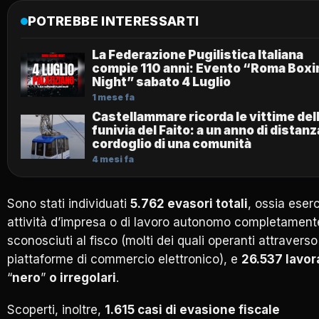
POTREBBE INTERESSARTI
La Federazione Pugilistica Italiana
compie 110 anni: Evento “Roma Boxi
Night” sabato 4 Luglio
1 mese fa
Castellammare ricorda le vittime del
funivia del Faito: a un anno di distanza
cordoglio di una comunità
4 mesi fa
Sono stati individuati
5.762 evasori totali
, ossia eser
attività d’impresa o di lavoro autonomo completament
sconosciuti al fisco (molti dei quali operanti attraverso
piattaforme di commercio elettronico), e
26.537 lavora
“
nero
”
o irregolari
.
Scoperti, inoltre,
1.615 casi di evasione fiscale