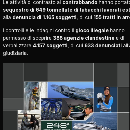
Le attività di contrasto al
contrabbando
hanno portato
sequestro di 649 tonnellate di tabacchi lavorati es
alla
denuncia di 1.165 soggetti
, di cui
155 tratti in ar
I controlli e le indagini contro il
gioco illegale
hanno
permesso di scoprire
388 agenzie clandestine
e di
verbalizzare
4.157 soggetti
, di cui
633 denunciati
all
giudiziaria.