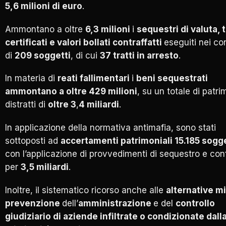
5,6 milioni di euro
.
Ammontano a oltre
6,3 milioni
i
sequestri di valuta, ti
certificati e valori bollati contraffatti
eseguiti nei co
di
209 soggetti
, di cui
37 tratti in arresto
.
In materia di
reati fallimentari
i
beni sequestrati
ammontano a oltre 429 milioni
, su un totale di patri
distratti di
oltre 3
,
4 miliardi
.
In applicazione della normativa antimafia, sono stati
sottoposti ad
accertamenti patrimoniali 15.185 sogge
con l’applicazione di provvedimenti di sequestro e con
per
3,5 miliardi
.
Inoltre, il sistematico ricorso anche alle
alternative mi
prevenzione
dell’
amministrazione
e del
controllo
giudiziario di aziende infiltrate o condizionate dall