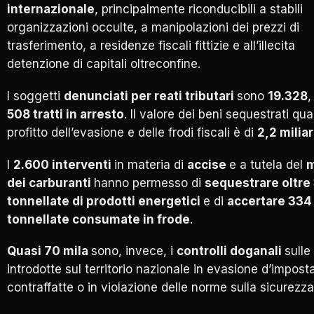
internazionale
, principalmente riconducibili a stabili
organizzazioni occulte, a manipolazioni dei prezzi di
trasferimento, a residenze fiscali fittizie e all’illecita
detenzione di capitali oltreconfine.
I soggetti
denunciati per reati tributari
sono
19.328
,
508 tratti in arresto
. Il valore dei beni sequestrati qua
profitto dell’evasione e delle frodi fiscali è di
2,2 miliar
I
2.600 interventi
in materia di
accise
e a tutela del
m
dei carburanti
hanno permesso di
sequestrare oltre
tonnellate di prodotti energetici
e di
accertare 334
tonnellate consumate in frode
.
Quasi 70 mila
sono, invece, i
controlli doganali
sulle
introdotte sul territorio nazionale in evasione d’impost
contraffatte o in violazione delle norme sulla sicurezza