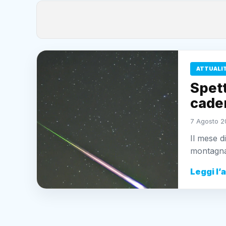
ATTUALI
Spett
caden
7 Agosto 2
Il mese d
montagna,
Leggi l’