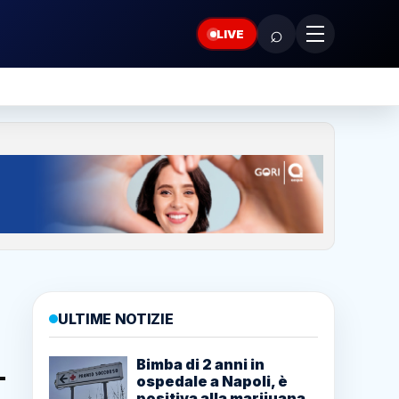
⌕
LIVE
ULTIME NOTIZIE
Bimba di 2 anni in
ospedale a Napoli, è
positiva alla marijuana