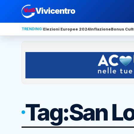
Vivicentro
TRENDING:
Elezioni Europee 2024
Inflazione
Bonus Cult
Tag:
San L