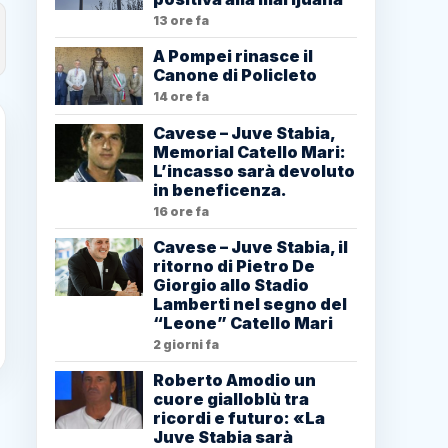
13 ore fa
A Pompei rinasce il
Canone di Policleto
14 ore fa
Cavese – Juve Stabia,
Memorial Catello Mari:
L’incasso sarà devoluto
in beneficenza.
16 ore fa
Cavese – Juve Stabia, il
ritorno di Pietro De
Giorgio allo Stadio
Lamberti nel segno del
“Leone” Catello Mari
2 giorni fa
Roberto Amodio un
cuore gialloblù tra
ricordi e futuro: «La
Juve Stabia sarà