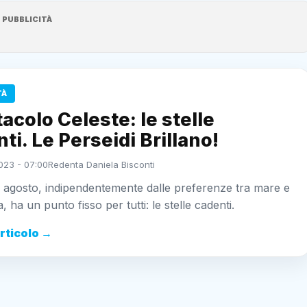
PUBBLICITÀ
TÀ
acolo Celeste: le stelle
ti. Le Perseidi Brillano!
023 - 07:00
Redenta Daniela Bisconti
i agosto, indipendentemente dalle preferenze tra mare e
 ha un punto fisso per tutti: le stelle cadenti.
articolo →