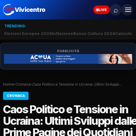
⌕
Vivicentro
LIVE
TRENDING:
Elezioni Europee 2024
Inflazione
Bonus Cultura 2024
Calcio
Inte
PUBBLICITÀ
Home
›
Cronaca
›
Caos Politico e Tensione in Ucraina: Ultimi Sviluppi…
CRONACA
Caos Politico e Tensione in
Ucraina: Ultimi Sviluppi dall
Prime Pagine dei Quotidiani