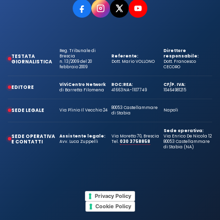
Reg. Tribunale di
Direttore
TESTATA
Brescia
Referente:
responsabile:
GIORNALISTICA
n. 13/2009 del 20
Dott. Mario VOLLONO
Dott. Francesco
febbraio 2009
CECORO
ViViCentro Network
ROC:
REA:
CF/P. IVA:
EDITORE
di Barretta Filomena
41663
NA-1107749
10464981215
80053 Castellammare
SEDE LEGALE
Via Plinio Il Vecchio 24
Napoli
di Stabia
Sede operativa:
SEDE OPERATIVA
Assistente legale:
Via Moretto 70, Brescia
Via Enrico De Nicola 12
E CONTATTI
Avv. Luca Zuppelli
Tel.
030 3758858
80053 Castellammare
di Stabia (NA)
Privacy Policy
Cookie Policy