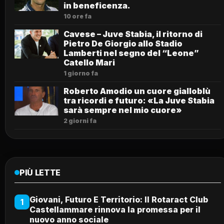
in beneficenza.
10 ore fa
Cavese – Juve Stabia, il ritorno di
Pietro De Giorgio allo Stadio
Lamberti nel segno del “Leone”
Catello Mari
1 giorno fa
Roberto Amodio un cuore gialloblù
tra ricordi e futuro: «La Juve Stabia
sarà sempre nel mio cuore»
2 giorni fa
PIÙ LETTE
Giovani, Futuro E Territorio: Il Rotaract Club
1
Castellammare rinnova la promessa per il
nuovo anno sociale