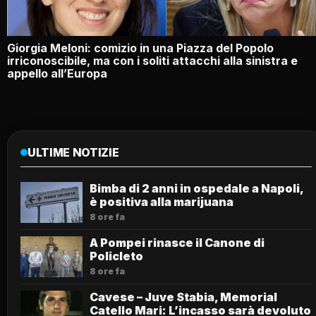
Giorgia Meloni: comizio in una Piazza del Popolo
irriconoscibile, ma con i soliti attacchi alla sinistra e
appello all’Europa
ULTIME NOTIZIE
Bimba di 2 anni in ospedale a Napoli,
è positiva alla marijuana
8 ore fa
A Pompei rinasce il Canone di
Policleto
8 ore fa
Cavese – Juve Stabia, Memorial
Catello Mari: L’incasso sarà devoluto