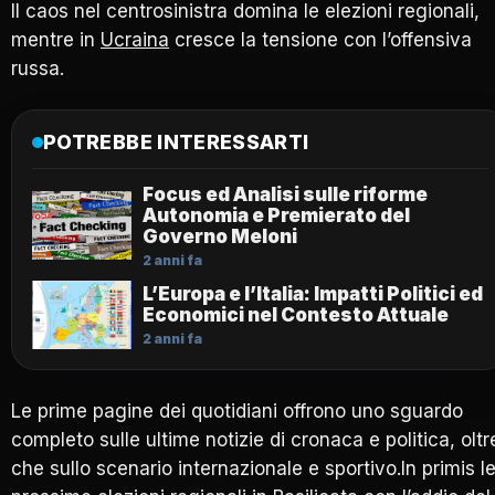
Il caos nel centrosinistra domina le elezioni regionali,
mentre in
Ucraina
cresce la tensione con l’offensiva
russa.
POTREBBE INTERESSARTI
Focus ed Analisi sulle riforme
Autonomia e Premierato del
Governo Meloni
2 anni fa
L’Europa e l’Italia: Impatti Politici ed
Economici nel Contesto Attuale
2 anni fa
Le prime pagine dei quotidiani offrono uno sguardo
completo sulle ultime notizie di cronaca e politica, oltr
che sullo scenario internazionale e sportivo.In primis l