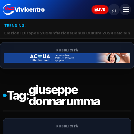
⌕
Vivicentro
LIVE
TRENDING:
Elezioni Europee 2024
Inflazione
Bonus Cultura 2024
Calcio
Inte
PUBBLICITÀ
giuseppe
Tag:
donnarumma
PUBBLICITÀ