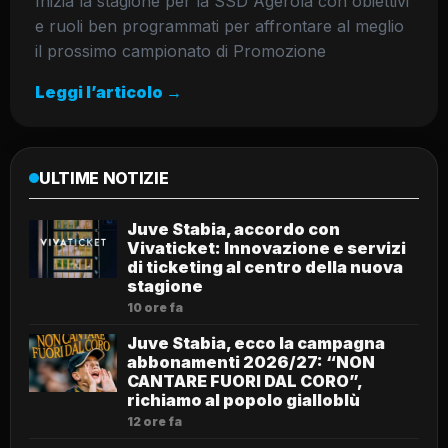
Inizia la stagione per la SSD Agerola con obiettivi
e ruoli ben programmati per affrontare al meglio
il prossimo campionato di Promozione
Leggi l’articolo →
ULTIME NOTIZIE
Juve Stabia, accordo con
Vivaticket: Innovazione e servizi
di ticketing al centro della nuova
stagione
10 ore fa
Juve Stabia, ecco la campagna
abbonamenti 2026/27: “NON
CANTARE FUORI DAL CORO”,
richiamo al popolo gialloblù
12 ore fa