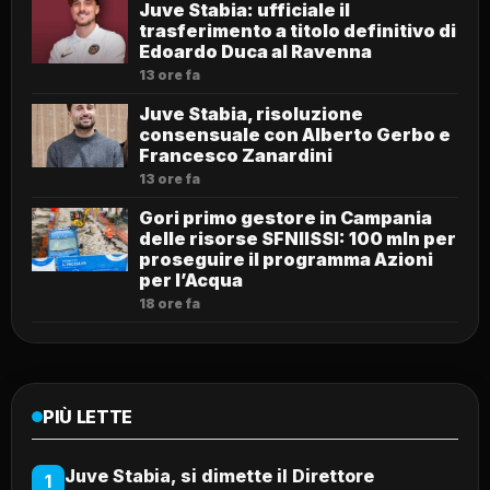
Juve Stabia: ufficiale il
trasferimento a titolo definitivo di
Edoardo Duca al Ravenna
13 ore fa
Juve Stabia, risoluzione
consensuale con Alberto Gerbo e
Francesco Zanardini
13 ore fa
Gori primo gestore in Campania
delle risorse SFNIISSI: 100 mln per
proseguire il programma Azioni
per l’Acqua
18 ore fa
PIÙ LETTE
Juve Stabia, si dimette il Direttore
1