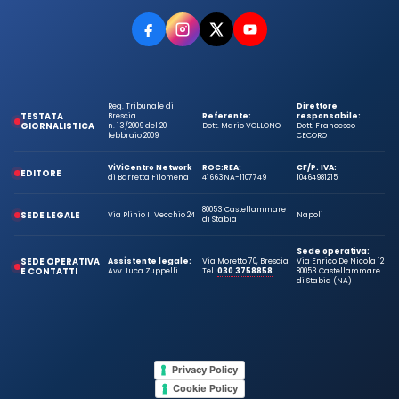
Reg. Tribunale di
Direttore
TESTATA
Brescia
Referente:
responsabile:
GIORNALISTICA
n. 13/2009 del 20
Dott. Mario VOLLONO
Dott. Francesco
febbraio 2009
CECORO
ViViCentro Network
ROC:
REA:
CF/P. IVA:
EDITORE
di Barretta Filomena
41663
NA-1107749
10464981215
80053 Castellammare
SEDE LEGALE
Via Plinio Il Vecchio 24
Napoli
di Stabia
Sede operativa:
SEDE OPERATIVA
Assistente legale:
Via Moretto 70, Brescia
Via Enrico De Nicola 12
E CONTATTI
Avv. Luca Zuppelli
Tel.
030 3758858
80053 Castellammare
di Stabia (NA)
Privacy Policy
Cookie Policy