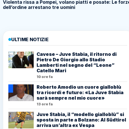
Violenta rissa a Pompei, volano piatti e posate: Le forz
dell’ordine arrestano tre uomini
ULTIME NOTIZIE
Cavese – Juve Stabia, il ritorno di
Pietro De Giorgio allo Stadio
Lamberti nel segno del “Leone”
Catello Mari
10 ore fa
Roberto Amodio un cuore gialloblù
tra ricordi e futuro: «La Juve Stabia
sarà sempre nel mio cuore»
13 ore fa
Juve Stabia, il “modello gialloblù” si
sposta in parte a Bolzano: Al Südtirol
arriva un’altra ex Vespa