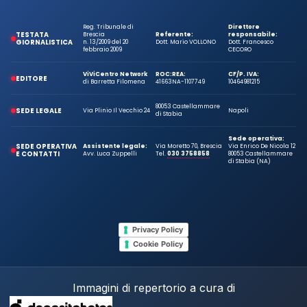
Reg. Tribunale di
Direttore
TESTATA
Brescia
Referente:
responsabile:
GIORNALISTICA
n. 13/2009 del 20
Dott. Mario VOLLONO
Dott. Francesco
febbraio 2009
CECORO
ViViCentro Network
ROC:
REA:
CF/P. IVA:
EDITORE
di Barretta Filomena
41663
NA-1107749
10464981215
80053 Castellammare
SEDE LEGALE
Via Plinio Il Vecchio 24
Napoli
di Stabia
Sede operativa:
SEDE OPERATIVA
Assistente legale:
Via Moretto 70, Brescia
Via Enrico De Nicola 12
E CONTATTI
Avv. Luca Zuppelli
Tel.
030 3758858
80053 Castellammare
di Stabia (NA)
Privacy Policy
Cookie Policy
Immagini di repertorio a cura di