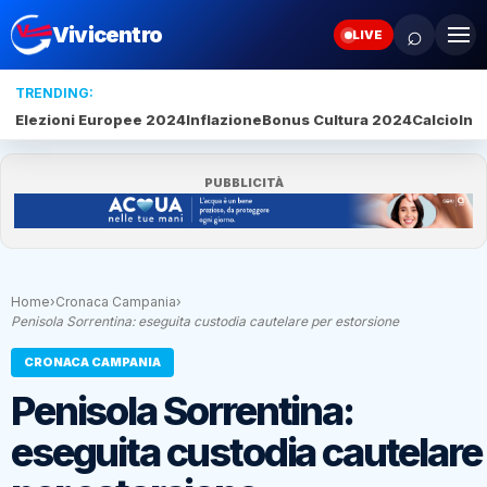
⌕
Vivicentro
LIVE
TRENDING:
Elezioni Europee 2024
Inflazione
Bonus Cultura 2024
Calcio
Inte
PUBBLICITÀ
Home
›
Cronaca Campania
›
Penisola Sorrentina: eseguita custodia cautelare per estorsione
CRONACA CAMPANIA
Penisola Sorrentina:
eseguita custodia cautelare