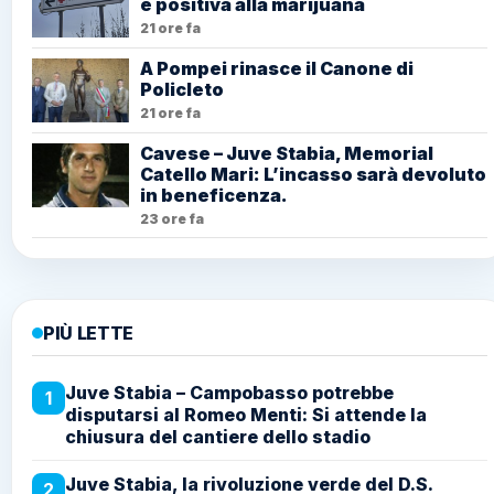
è positiva alla marijuana
21 ore fa
A Pompei rinasce il Canone di
Policleto
21 ore fa
Cavese – Juve Stabia, Memorial
Catello Mari: L’incasso sarà devoluto
in beneficenza.
23 ore fa
PIÙ LETTE
Juve Stabia – Campobasso potrebbe
1
disputarsi al Romeo Menti: Si attende la
chiusura del cantiere dello stadio
Juve Stabia, la rivoluzione verde del D.S.
2