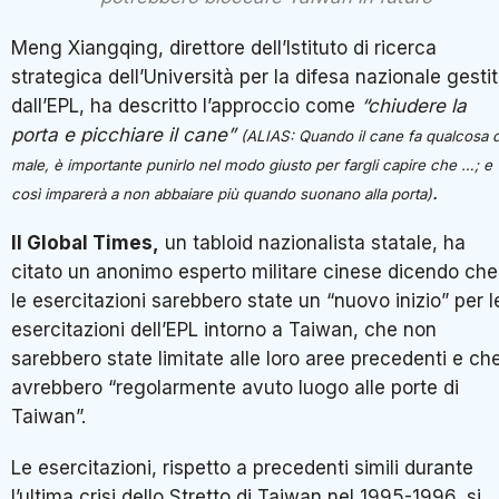
Meng Xiangqing, direttore dell’Istituto di ricerca
strategica dell’Università per la difesa nazionale gesti
dall’EPL, ha descritto l’approccio come
“chiudere la
porta e picchiare il cane”
(ALIAS: Quando il cane fa qualcosa d
male, è importante punirlo nel modo giusto per fargli capire che …; e
.
così imparerà a non abbaiare più quando suonano alla porta)
Il Global Times,
un tabloid nazionalista statale, ha
citato un anonimo esperto militare cinese dicendo che
le esercitazioni sarebbero state un “nuovo inizio” per l
esercitazioni dell’EPL intorno a Taiwan, che non
sarebbero state limitate alle loro aree precedenti e ch
avrebbero “regolarmente avuto luogo alle porte di
Taiwan”.
Le esercitazioni, rispetto a precedenti simili durante
l’ultima crisi dello Stretto di Taiwan nel 1995-1996, si