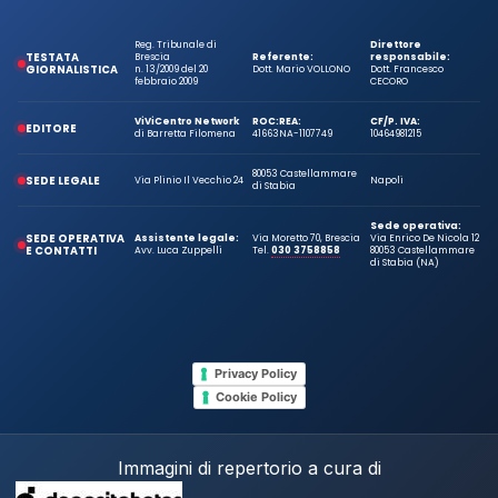
Reg. Tribunale di
Direttore
TESTATA
Brescia
Referente:
responsabile:
GIORNALISTICA
n. 13/2009 del 20
Dott. Mario VOLLONO
Dott. Francesco
febbraio 2009
CECORO
ViViCentro Network
ROC:
REA:
CF/P. IVA:
EDITORE
di Barretta Filomena
41663
NA-1107749
10464981215
80053 Castellammare
SEDE LEGALE
Via Plinio Il Vecchio 24
Napoli
di Stabia
Sede operativa:
SEDE OPERATIVA
Assistente legale:
Via Moretto 70, Brescia
Via Enrico De Nicola 12
E CONTATTI
Avv. Luca Zuppelli
Tel.
030 3758858
80053 Castellammare
di Stabia (NA)
Privacy Policy
Cookie Policy
Immagini di repertorio a cura di