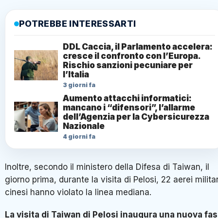
POTREBBE INTERESSARTI
DDL Caccia, il Parlamento accelera:
cresce il confronto con l’Europa.
Rischio sanzioni pecuniare per
l’Italia
3 giorni fa
Aumento attacchi informatici:
mancano i “difensori”, l’allarme
dell’Agenzia per la Cybersicurezza
Nazionale
4 giorni fa
Inoltre, secondo il ministero della Difesa di Taiwan, il
giorno prima, durante la visita di Pelosi, 22 aerei militar
cinesi hanno violato la linea mediana.
La visita di Taiwan di Pelosi inaugura una nuova fa