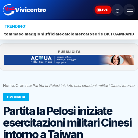
⌕
Vivicentro
LIVE
TRENDING:
tommaso maggioni
ufficiale
calciomercato
serie BKT
CAMPANIA
J
PUBBLICITÀ
Home
›
Cronaca
›
Partita la Pelosi iniziate esercitazioni militari Cinesi intorno…
CRONACA
Partita la Pelosi iniziate
esercitazioni militari Cinesi
intorno a Taiwan