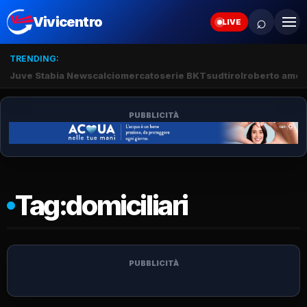
⌕
Vivicentro
LIVE
TRENDING:
Juve Stabia News
calciomercato
serie BKT
sudtirol
roberto amod
PUBBLICITÀ
Tag:
domiciliari
PUBBLICITÀ