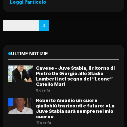
Leggi l’articolo →
Paginazione
‹
1
2
3
4
ULTIME NOTIZIE
Cavese – Juve Stabia, il ritorno di
Pietro De Giorgio allo Stadio
Lamberti nel segno del “Leone”
Catello Mari
8 ore fa
Roberto Amodio un cuore
gialloblù tra ricordi e futuro: «La
Juve Stabia sarà sempre nel mio
cuore»
11 ore fa