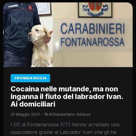
CRONACA SICILIA
Cocaina nelle mutande, ma non
inganna il fiuto del labrador Ivan.
Ai domiciliari
21 Maggio 2021 - 18:40
Sebastiano Adduso
I CC di Fontanarossa (CT) hanno arrestato uno
spacciatore grazie al Labrador Ivan che gli ha