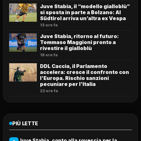
Juve Stabia, il “modello gialloblù”
si sposta in parte a Bolzano: Al
Südtirol arriva un’altra ex Vespa
13 ore fa
Juve Stabia, ritorno al futuro:
Tommaso Maggioni pronto a
rivestire il gialloblù
16 ore fa
DDL Caccia, il Parlamento
accelera: cresce il confronto con
l’Europa. Rischio sanzioni
pecuniare per l’Italia
22 ore fa
PIÙ LETTE
Juve Stabia, conto alla rovescia per la