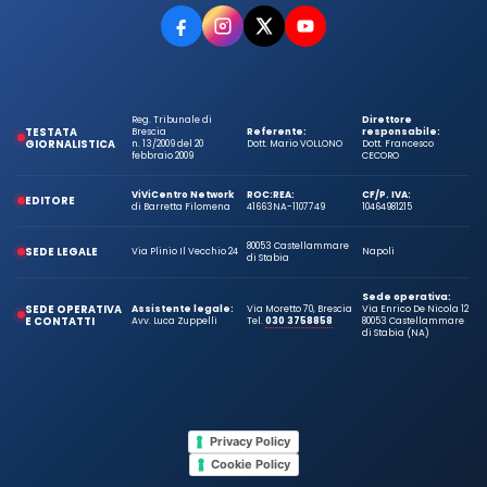
Reg. Tribunale di
Direttore
TESTATA
Brescia
Referente:
responsabile:
GIORNALISTICA
n. 13/2009 del 20
Dott. Mario VOLLONO
Dott. Francesco
febbraio 2009
CECORO
ViViCentro Network
ROC:
REA:
CF/P. IVA:
EDITORE
di Barretta Filomena
41663
NA-1107749
10464981215
80053 Castellammare
SEDE LEGALE
Via Plinio Il Vecchio 24
Napoli
di Stabia
Sede operativa:
SEDE OPERATIVA
Assistente legale:
Via Moretto 70, Brescia
Via Enrico De Nicola 12
E CONTATTI
Avv. Luca Zuppelli
Tel.
030 3758858
80053 Castellammare
di Stabia (NA)
Privacy Policy
Cookie Policy