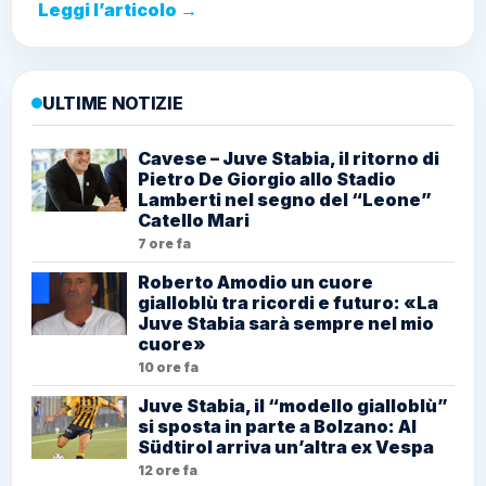
Leggi l’articolo →
ULTIME NOTIZIE
Cavese – Juve Stabia, il ritorno di
Pietro De Giorgio allo Stadio
Lamberti nel segno del “Leone”
Catello Mari
7 ore fa
Roberto Amodio un cuore
gialloblù tra ricordi e futuro: «La
Juve Stabia sarà sempre nel mio
cuore»
10 ore fa
Juve Stabia, il “modello gialloblù”
si sposta in parte a Bolzano: Al
Südtirol arriva un’altra ex Vespa
12 ore fa