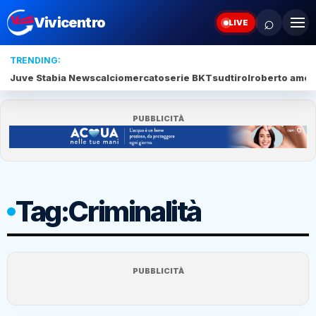
⌕
Vivicentro
LIVE
TRENDING:
Juve Stabia News
calciomercato
serie BKT
sudtirol
roberto amod
PUBBLICITÀ
Tag:
Criminalità
PUBBLICITÀ