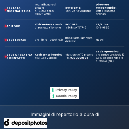
Reg. Tribunale di
Direttore
TESTATA
Brescia
Referente:
responsabile:
GIORNALISTICA
n. 13/2009 del 20
Dott. Mario VOLLONO
Dott. Francesco
febbraio 2009
CECORO
ViViCentro Network
ROC:
REA:
CF/P. IVA:
EDITORE
di Barretta Filomena
41663
NA-1107749
10464981215
80053 Castellammare
SEDE LEGALE
Via Plinio Il Vecchio 24
Napoli
di Stabia
Sede operativa:
SEDE OPERATIVA
Assistente legale:
Via Moretto 70, Brescia
Via Enrico De Nicola 12
E CONTATTI
Avv. Luca Zuppelli
Tel.
030 3758858
80053 Castellammare
di Stabia (NA)
Privacy Policy
Cookie Policy
Immagini di repertorio a cura di