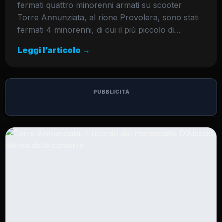
fermati quattro minorenni armati su scooter
Torre Annunziata, al rione Provolera, sono stati
fermati 4 minorenni, di cui il più piccolo di…
Leggi l’articolo →
PUBBLICITÀ