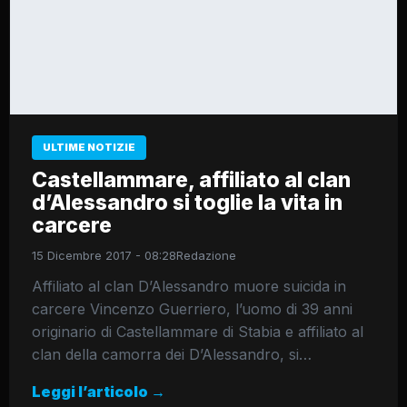
ULTIME NOTIZIE
Castellammare, affiliato al clan
d’Alessandro si toglie la vita in
carcere
15 Dicembre 2017 - 08:28
Redazione
Affiliato al clan D’Alessandro muore suicida in
carcere Vincenzo Guerriero, l’uomo di 39 anni
originario di Castellammare di Stabia e affiliato al
clan della camorra dei D’Alessandro, si…
Leggi l’articolo →