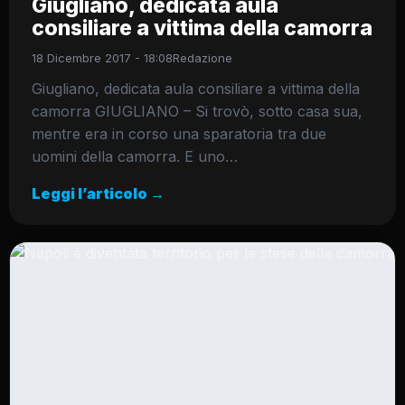
Giugliano, dedicata aula
consiliare a vittima della camorra
18 Dicembre 2017 - 18:08
Redazione
Giugliano, dedicata aula consiliare a vittima della
camorra GIUGLIANO – Si trovò, sotto casa sua,
mentre era in corso una sparatoria tra due
uomini della camorra. E uno…
Leggi l’articolo →