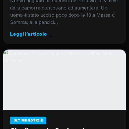
Nuovo agguato alle pendici del Vesuvio Le vittime
della camorra continuano ad aumentare. Un
uomo è stato ucciso poco dopo le 13 a Massa di
Somma, alle pendici…
Leggi l’articolo →
ULTIME NOTIZIE