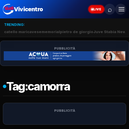
⌕
Vivicentro
LIVE
TRENDING:
catello mari
cavese
memorial
pietro de giorgio
Juve Stabia News
PUBBLICITÀ
Tag:
camorra
PUBBLICITÀ