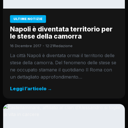
ULTIME NOTIZIE
Napoli è diventata territorio per
le stese della camorra
16 Dicembre 2017 - 12:21
Redazione
La città Napoli è diventata ormai il territorio delle
stese della camorra. Del fenomeno delle stese se
ne occupato stamane il quotidiano Il Roma con
un dettagliato approfondimento…
Leggi l’articolo →