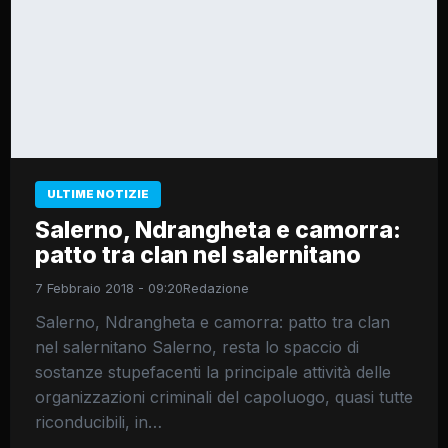
ULTIME NOTIZIE
Salerno, Ndrangheta e camorra:
patto tra clan nel salernitano
7 Febbraio 2018 - 09:20
Redazione
Salerno, Ndrangheta e camorra: patto tra clan
nel salernitano Salerno, resta lo spaccio di
sostanze stupefacenti la principale attività delle
organizzazioni criminali del capoluogo, quasi tutte
riconducibili, in…