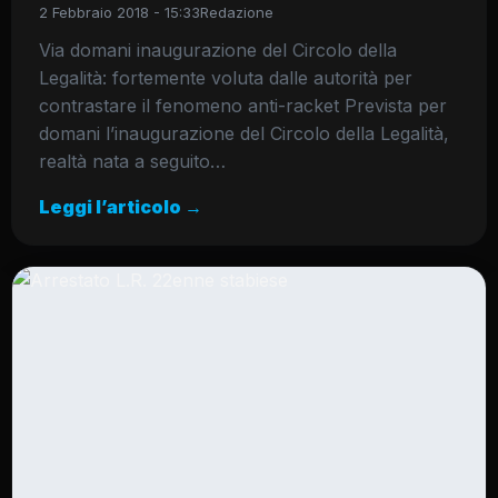
2 Febbraio 2018 - 15:33
Redazione
Via domani inaugurazione del Circolo della
Legalità: fortemente voluta dalle autorità per
contrastare il fenomeno anti-racket Prevista per
domani l’inaugurazione del Circolo della Legalità,
realtà nata a seguito…
Leggi l’articolo →