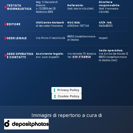
Reg. Tribunale di
Direttore
TESTATA
Brescia
Referente:
responsabile:
GIORNALISTICA
n. 13/2009 del 20
Dott. Mario VOLLONO
Dott. Francesco
febbraio 2009
CECORO
ViViCentro Network
ROC:
REA:
CF/P. IVA:
EDITORE
di Barretta Filomena
41663
NA-1107749
10464981215
80053 Castellammare
SEDE LEGALE
Via Plinio Il Vecchio 24
Napoli
di Stabia
Sede operativa:
SEDE OPERATIVA
Assistente legale:
Via Moretto 70, Brescia
Via Enrico De Nicola 12
E CONTATTI
Avv. Luca Zuppelli
Tel.
030 3758858
80053 Castellammare
di Stabia (NA)
Privacy Policy
Cookie Policy
Immagini di repertorio a cura di