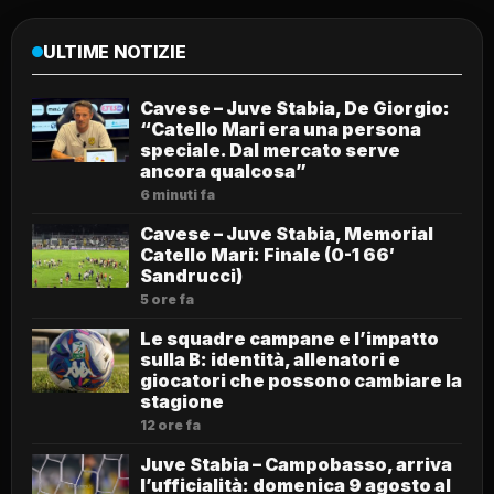
ULTIME NOTIZIE
Cavese – Juve Stabia, De Giorgio:
“Catello Mari era una persona
speciale. Dal mercato serve
ancora qualcosa”
6 minuti fa
Cavese – Juve Stabia, Memorial
Catello Mari: Finale (0-1 66′
Sandrucci)
5 ore fa
Le squadre campane e l’impatto
sulla B: identità, allenatori e
giocatori che possono cambiare la
stagione
12 ore fa
Juve Stabia – Campobasso, arriva
l’ufficialità: domenica 9 agosto al