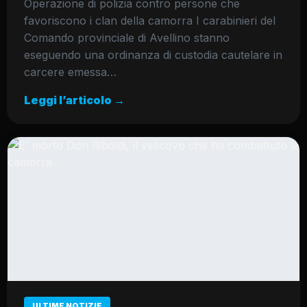
Operazione di polizia contro persone che
favoriscono i clan della camorra I carabinieri del
Comando provinciale di Avellino stanno
eseguendo una ordinanza di custodia cautelare in
carcere emessa…
Leggi l’articolo →
ULTIME NOTIZIE