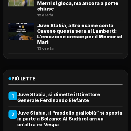
Menti si gioca, ma ancora a porte
chiuse
12 ore fa
Juve Stabia, altro esame con la
Cavese questa sera al Lamberti:
L’emozione cresce per il Memorial
Mari
13 ore fa
PIÙ LETTE
Juve Stabia, si dimette il Direttore
1
Generale Ferdinando Elefante
Juve Stabia, il “modello gialloblù” si sposta
2
in parte a Bolzano: Al Südtirol arriva
un’altra ex Vespa