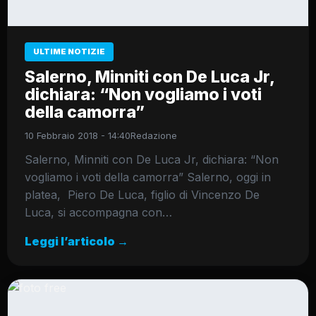
ULTIME NOTIZIE
Salerno, Minniti con De Luca Jr,
dichiara: “Non vogliamo i voti
della camorra”
10 Febbraio 2018 - 14:40
Redazione
Salerno, Minniti con De Luca Jr, dichiara: “Non
vogliamo i voti della camorra” Salerno, oggi in
platea, Piero De Luca, figlio di Vincenzo De
Luca, si accompagna con…
Leggi l’articolo →