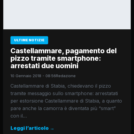
ULTIME NOTIZIE
Castellammare, pagamento del
pizzo tramite smartphone:
arrestati due uomini
10 Gennaio 2018 - 08:56
Redazione
Castellammare di Stabia, chiedevano il pizzo
tramite messaggio sullo smartphone: arrestatati
per estorsione Castellammare di Stabia, a quanto
pare anche la camorra è diventata più “smart”
con il…
Leggi l’articolo →