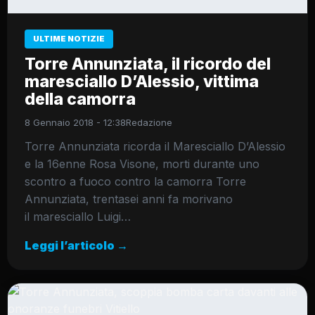
ULTIME NOTIZIE
Torre Annunziata, il ricordo del
maresciallo D’Alessio, vittima
della camorra
8 Gennaio 2018 - 12:38
Redazione
Torre Annunziata ricorda il Maresciallo D’Alessio
e la 16enne Rosa Visone, morti durante uno
scontro a fuoco contro la camorra Torre
Annunziata, trentasei anni fa morivano
il maresciallo Luigi…
Leggi l’articolo →