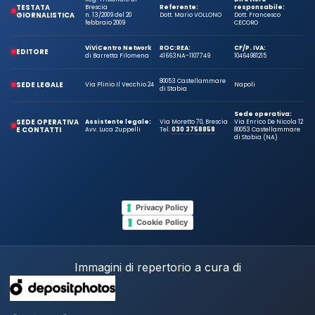
TESTATA
Brescia
Referente:
responsabile:
GIORNALISTICA
n. 13/2009 del 20
Dott. Mario VOLLONO
Dott. Francesco
febbraio 2009
CECORO
ViViCentro Network
ROC:
REA:
CF/P. IVA:
EDITORE
di Barretta Filomena
41663
NA-1107749
10464981215
80053 Castellammare
SEDE LEGALE
Via Plinio Il Vecchio 24
Napoli
di Stabia
Sede operativa:
SEDE OPERATIVA
Assistente legale:
Via Moretto 70, Brescia
Via Enrico De Nicola 12
E CONTATTI
Avv. Luca Zuppelli
Tel.
030 3758858
80053 Castellammare
di Stabia (NA)
Privacy Policy
Cookie Policy
Immagini di repertorio a cura di