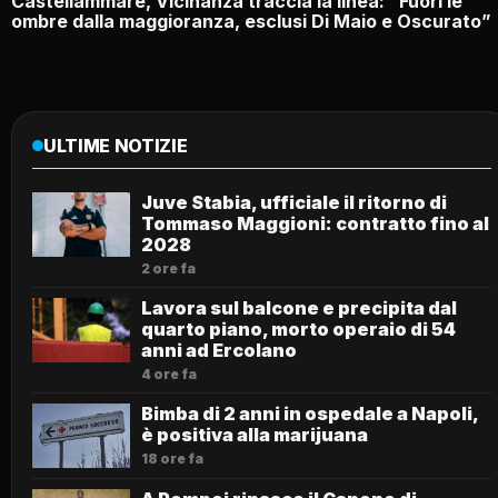
Castellammare, Vicinanza traccia la linea: “Fuori le
ombre dalla maggioranza, esclusi Di Maio e Oscurato”
ULTIME NOTIZIE
Juve Stabia, ufficiale il ritorno di
Tommaso Maggioni: contratto fino al
2028
2 ore fa
Lavora sul balcone e precipita dal
quarto piano, morto operaio di 54
anni ad Ercolano
4 ore fa
Bimba di 2 anni in ospedale a Napoli,
è positiva alla marijuana
18 ore fa