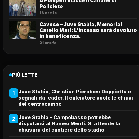
A Pompei rinasce il Canone di
Policleto
18 ore fa
Cavese – Juve Stabia, Memorial
Catello Mari: L’incasso sarà devoluto
in beneficenza.
21 ore fa
PIÙ LETTE
Juve Stabia, Christian Pierobon: Doppietta e
1
segnali da leader. Il calciatore vuole le chiavi
del centrocampo
Juve Stabia – Campobasso potrebbe
2
disputarsi al Romeo Menti: Si attende la
chiusura del cantiere dello stadio