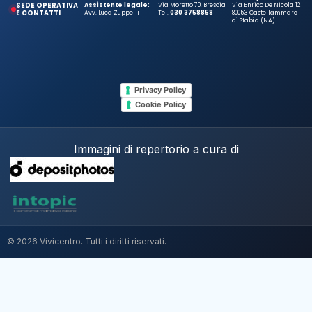
SEDE OPERATIVA
Assistente legale:
Via Moretto 70, Brescia
Via Enrico De Nicola 12
E CONTATTI
Avv. Luca Zuppelli
Tel.
030 3758858
80053 Castellammare
di Stabia (NA)
Privacy Policy
Cookie Policy
Immagini di repertorio a cura di
© 2026 Vivicentro. Tutti i diritti riservati.