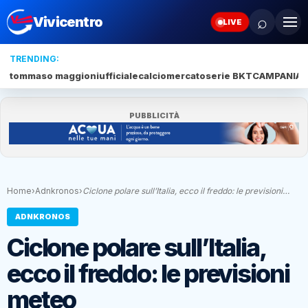
⌕
Vivicentro
LIVE
TRENDING:
tommaso maggioni
ufficiale
calciomercato
serie BKT
CAMPANIA
J
PUBBLICITÀ
Home
›
Adnkronos
›
Ciclone polare sull’Italia, ecco il freddo: le previsioni…
ADNKRONOS
Ciclone polare sull’Italia,
ecco il freddo: le previsioni
meteo