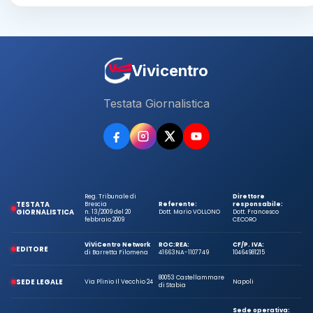
Vivicentro
Testata Giornalistica
Reg. Tribunale di
Direttore
TESTATA
Brescia
Referente:
responsabile:
GIORNALISTICA
n. 13/2009 del 20
Dott. Mario VOLLONO
Dott. Francesco
febbraio 2009
CECORO
ViViCentro Network
ROC:
REA:
CF/P. IVA:
EDITORE
di Barretta Filomena
41663
NA-1107749
10464981215
80053 Castellammare
SEDE LEGALE
Via Plinio Il Vecchio 24
Napoli
di Stabia
Sede operativa: