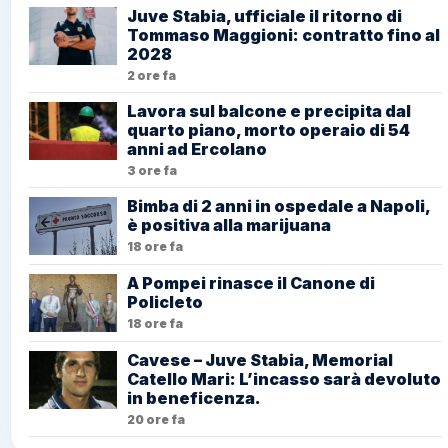
Juve Stabia, ufficiale il ritorno di
Tommaso Maggioni: contratto fino al
2028
2 ore fa
Lavora sul balcone e precipita dal
quarto piano, morto operaio di 54
anni ad Ercolano
3 ore fa
Bimba di 2 anni in ospedale a Napoli,
è positiva alla marijuana
18 ore fa
A Pompei rinasce il Canone di
Policleto
18 ore fa
Cavese – Juve Stabia, Memorial
Catello Mari: L’incasso sarà devoluto
in beneficenza.
20 ore fa