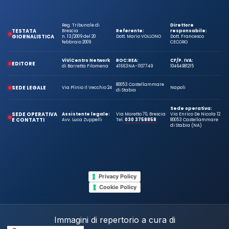
Reg. Tribunale di
Direttore
TESTATA
Brescia
Referente:
responsabile:
GIORNALISTICA
n. 13/2009 del 20
Dott. Mario VOLLONO
Dott. Francesco
febbraio 2009
CECORO
ViViCentro Network
ROC:
REA:
CF/P. IVA:
EDITORE
di Barretta Filomena
41663
NA-1107749
10464981215
80053 Castellammare
SEDE LEGALE
Via Plinio Il Vecchio 24
Napoli
di Stabia
Sede operativa:
SEDE OPERATIVA
Assistente legale:
Via Moretto 70, Brescia
Via Enrico De Nicola 12
E CONTATTI
Avv. Luca Zuppelli
Tel.
030 3758858
80053 Castellammare
di Stabia (NA)
Privacy Policy
Cookie Policy
Immagini di repertorio a cura di