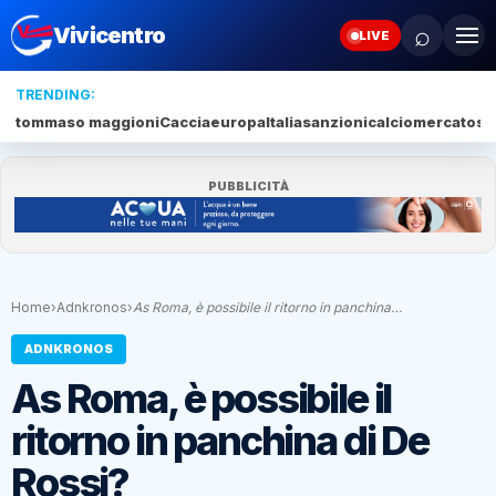
⌕
Vivicentro
LIVE
TRENDING:
tommaso maggioni
Caccia
europa
Italia
sanzioni
calciomercato
se
PUBBLICITÀ
Home
›
Adnkronos
›
As Roma, è possibile il ritorno in panchina…
ADNKRONOS
As Roma, è possibile il
ritorno in panchina di De
Rossi?