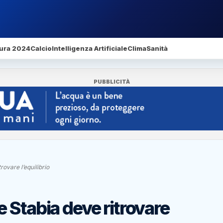
ura 2024
Calcio
Intelligenza Artificiale
Clima
Sanità
PUBBLICITÀ
ovare l’equilibrio
 Stabia deve ritrovare