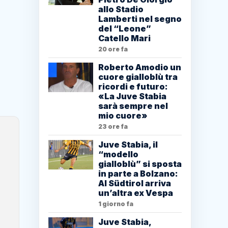
allo Stadio
Lamberti nel segno
del “Leone”
Catello Mari
20 ore fa
Roberto Amodio un
cuore gialloblù tra
ricordi e futuro:
«La Juve Stabia
sarà sempre nel
mio cuore»
23 ore fa
Juve Stabia, il
“modello
gialloblù” si sposta
in parte a Bolzano:
Al Südtirol arriva
un’altra ex Vespa
1 giorno fa
Juve Stabia,