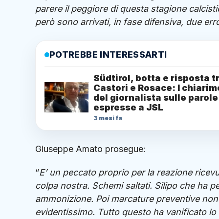
parere il peggiore di questa stagione calcist
però sono arrivati, in fase difensiva, due err
POTREBBE INTERESSARTI
Südtirol, botta e risposta t
Castori e Rosace: I chiarim
del giornalista sulle parole
espresse a JSL
3 mesi fa
Giuseppe Amato prosegue:
“
E’ un peccato proprio per la reazione ricevu
colpa nostra. Schemi saltati. Silipo che ha 
ammonizione. Poi marcature preventive non im
evidentissimo. Tutto questo ha vanificato lo