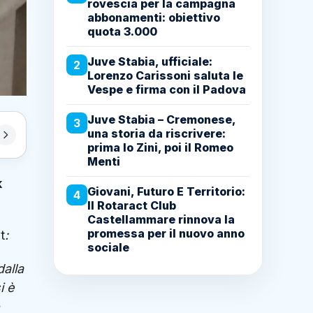
rovescia per la campagna
abbonamenti: obiettivo
quota 3.000
Juve Stabia, ufficiale:
2
Lorenzo Carissoni saluta le
Vespe e firma con il Padova
Juve Stabia – Cremonese,
3
una storia da riscrivere:
prima lo Zini, poi il Romeo
Menti
k
Giovani, Futuro E Territorio:
4
Il Rotaract Club
Castellammare rinnova la
promessa per il nuovo anno
t
:
sociale
dalla
i è