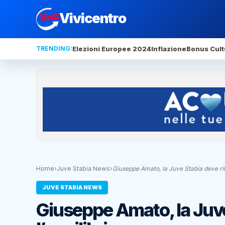
Vivicentro
TRENDING:
Elezioni Europee 2024
Inflazione
Bonus Cult
Home
›
Juve Stabia News
›
Giuseppe Amato, la Juve Stabia deve ritr
JUVE STABIA NEWS
Giuseppe Amato, la Juve