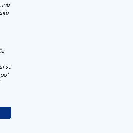
anno
uito
la
ui se
 po’