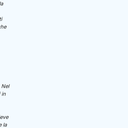
la
i
che
 Nel
 in
deve
 la