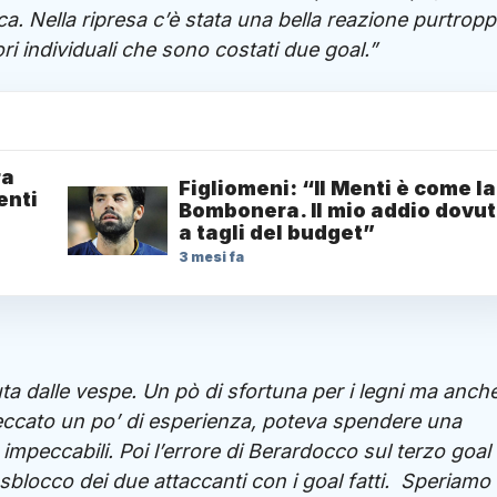
ica. Nella ripresa c’è stata una bella reazione purtrop
ori individuali che sono costati due goal.”
ra
Figliomeni: “Il Menti è come la
enti
Bombonera. Il mio addio dovu
a tagli del budget”
3 mesi fa
ta dalle vespe. Un pò di sfortuna per i legni ma anch
peccato un po’ di esperienza, poteva spendere una
peccabili. Poi l’errore di Berardocco sul terzo goal
 sblocco dei due attaccanti con i goal fatti. Speriamo