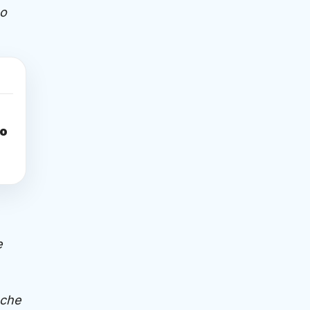
po
to
e
 che