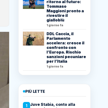
ritorno al futuro:
Tommaso
Maggioni pronto a
rivestire il
gialloblù
1 giorno fa
DDL Caccia, il
Parlamento
accelera: cresce il
confronto con
l’Europa. Rischio
sanzioni pecuniare
per l’Italia
1 giorno fa
PIÙ LETTE
Juve Stabia, conto alla
1