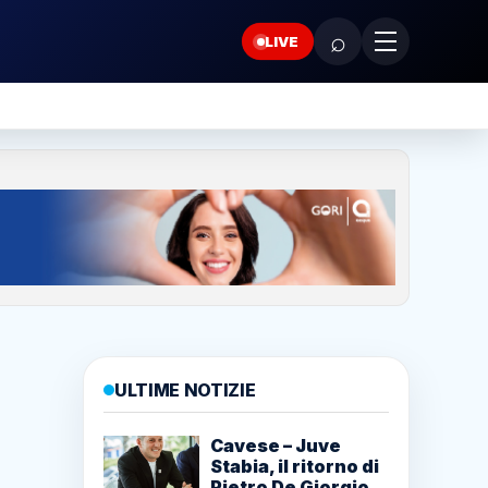
⌕
LIVE
ULTIME NOTIZIE
Cavese – Juve
Stabia, il ritorno di
Pietro De Giorgio