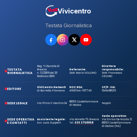
Vivicentro
Testata Giornalistica
Reg. Tribunale di
Direttore
TESTATA
Brescia
Referente:
responsabile:
GIORNALISTICA
n. 13/2009 del 20
Dott. Mario VOLLONO
Dott. Francesco
febbraio 2009
CECORO
ViViCentro Network
ROC:
REA:
CF/P. IVA:
EDITORE
di Barretta Filomena
41663
NA-1107749
10464981215
80053 Castellammare
SEDE LEGALE
Via Plinio Il Vecchio 24
Napoli
di Stabia
Sede operativa:
SEDE OPERATIVA
Assistente legale:
Via Moretto 70, Brescia
Via Enrico De Nicola 12
E CONTATTI
Avv. Luca Zuppelli
Tel.
030 3758858
80053 Castellammare
di Stabia (NA)