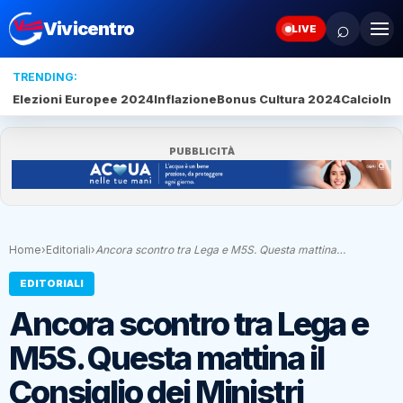
⌕
Vivicentro
LIVE
TRENDING:
Elezioni Europee 2024
Inflazione
Bonus Cultura 2024
Calcio
Inte
PUBBLICITÀ
Home
›
Editoriali
›
Ancora scontro tra Lega e M5S. Questa mattina…
EDITORIALI
Ancora scontro tra Lega e
M5S. Questa mattina il
Consiglio dei Ministri