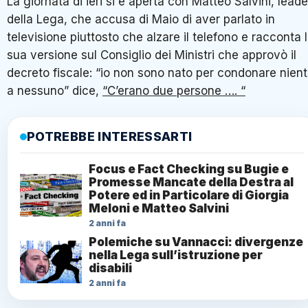
La giornata di ieri si è aperta con Matteo Salvini, leade
della Lega, che accusa di Maio di aver parlato in
televisione piuttosto che alzare il telefono e racconta 
sua versione sul Consiglio dei Ministri che approvò il
decreto fiscale: “io non sono nato per condonare nien
a nessuno” dice,
“C’erano due persone …. “
POTREBBE INTERESSARTI
Focus e Fact Checking su Bugie e
Promesse Mancate della Destra al
Potere ed in Particolare di Giorgia
Meloni e Matteo Salvini
2 anni fa
Polemiche su Vannacci: divergenze
nella Lega sull’istruzione per
disabili
2 anni fa