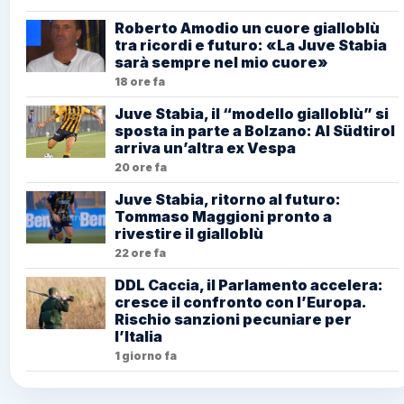
Roberto Amodio un cuore gialloblù
tra ricordi e futuro: «La Juve Stabia
sarà sempre nel mio cuore»
18 ore fa
Juve Stabia, il “modello gialloblù” si
sposta in parte a Bolzano: Al Südtirol
arriva un’altra ex Vespa
20 ore fa
Juve Stabia, ritorno al futuro:
Tommaso Maggioni pronto a
rivestire il gialloblù
22 ore fa
DDL Caccia, il Parlamento accelera:
cresce il confronto con l’Europa.
Rischio sanzioni pecuniare per
l’Italia
1 giorno fa