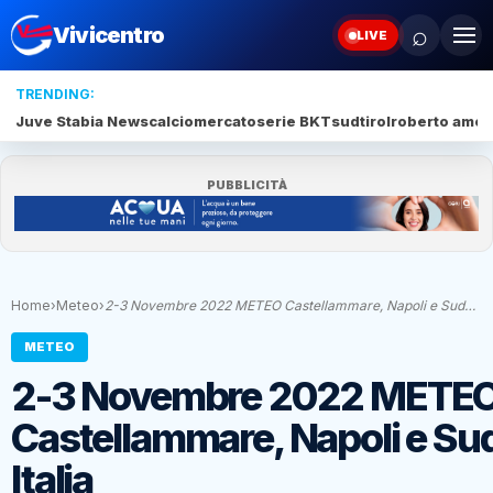
⌕
Vivicentro
LIVE
TRENDING:
Juve Stabia News
calciomercato
serie BKT
sudtirol
roberto amod
PUBBLICITÀ
Home
›
Meteo
›
2-3 Novembre 2022 METEO Castellammare, Napoli e Sud…
METEO
2-3 Novembre 2022 METE
Castellammare, Napoli e Su
Italia