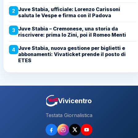
Juve Stabia, ufficiale: Lorenzo Carissoni
2
saluta le Vespe e firma con il Padova
Juve Stabia – Cremonese, una storia da
3
riscrivere: prima lo Zini, poi il Romeo Menti
Juve Stabia, nuova gestione per biglietti e
4
abbonamenti: Vivaticket prende il posto di
ETES
Vivicentro
Testata Giornalistica