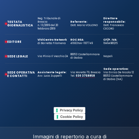
Reg. Tribunale di
Direttore
TESTATA
Brescia
Referente:
responsabile:
GIORNALISTICA
n. 13/2009 del 20
Dott. Mario VOLLONO
Dott. Francesco
febbraio 2009
CECORO
ViViCentro Network
ROC:
REA:
CF/P. IVA:
EDITORE
di Barretta Filomena
41663
NA-1107749
10464981215
80053 Castellammare
SEDE LEGALE
Via Plinio Il Vecchio 24
Napoli
di Stabia
Sede operativa:
SEDE OPERATIVA
Assistente legale:
Via Moretto 70, Brescia
Via Enrico De Nicola 12
E CONTATTI
Avv. Luca Zuppelli
Tel.
030 3758858
80053 Castellammare
di Stabia (NA)
Privacy Policy
Cookie Policy
Immagini di repertorio a cura di