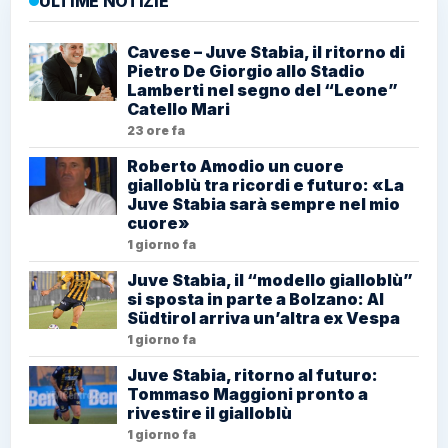
ULTIME NOTIZIE
Cavese – Juve Stabia, il ritorno di
Pietro De Giorgio allo Stadio
Lamberti nel segno del “Leone”
Catello Mari
23 ore fa
Roberto Amodio un cuore
gialloblù tra ricordi e futuro: «La
Juve Stabia sarà sempre nel mio
cuore»
1 giorno fa
Juve Stabia, il “modello gialloblù”
si sposta in parte a Bolzano: Al
Südtirol arriva un’altra ex Vespa
1 giorno fa
Juve Stabia, ritorno al futuro:
Tommaso Maggioni pronto a
rivestire il gialloblù
1 giorno fa