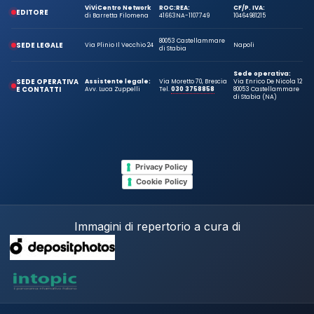
ViViCentro Network
ROC:
REA:
CF/P. IVA:
EDITORE
di Barretta Filomena
41663
NA-1107749
10464981215
80053 Castellammare
SEDE LEGALE
Via Plinio Il Vecchio 24
Napoli
di Stabia
Sede operativa:
SEDE OPERATIVA
Assistente legale:
Via Moretto 70, Brescia
Via Enrico De Nicola 12
E CONTATTI
Avv. Luca Zuppelli
Tel.
030 3758858
80053 Castellammare
di Stabia (NA)
Privacy Policy
Cookie Policy
Immagini di repertorio a cura di