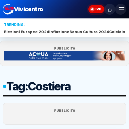
⌕
Vivicentro
LIVE
TRENDING:
Elezioni Europee 2024
Inflazione
Bonus Cultura 2024
Calcio
Inte
PUBBLICITÀ
Tag:
Costiera
PUBBLICITÀ