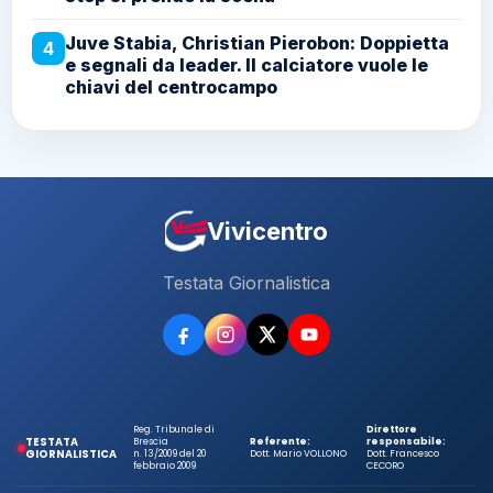
Juve Stabia, Christian Pierobon: Doppietta
4
e segnali da leader. Il calciatore vuole le
chiavi del centrocampo
Vivicentro
Testata Giornalistica
Reg. Tribunale di
Direttore
TESTATA
Brescia
Referente:
responsabile:
GIORNALISTICA
n. 13/2009 del 20
Dott. Mario VOLLONO
Dott. Francesco
febbraio 2009
CECORO