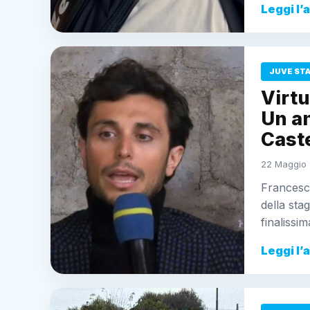
Leggi l’
JUVE ST
Virtu
Un an
Cast
22 Maggio 
Francesco
della sta
finalissi
Leggi l’