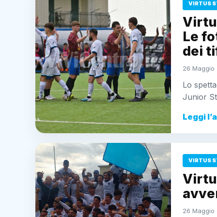
VIRTUS S
Virtu
Le fo
dei t
26 Maggio 
Lo spetta
Junior Sta
Leggi l’
VIRTUS S
Virtu
avver
26 Maggio 