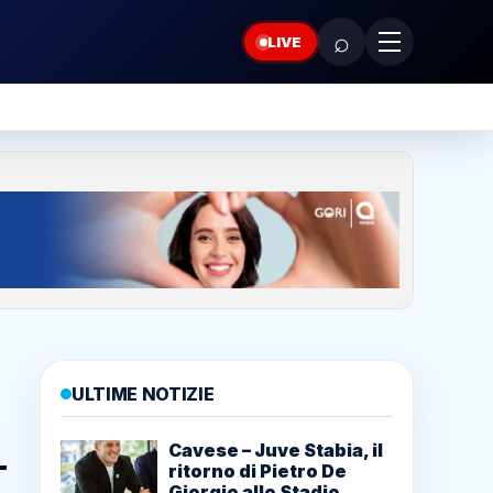
⌕
LIVE
ULTIME NOTIZIE
Cavese – Juve Stabia, il
ritorno di Pietro De
Giorgio allo Stadio