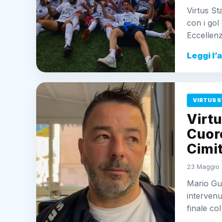
Virtus Sta
con i gol 
Eccellen
Leggi l’
VIRTUS S
Virtu
Cuore
Cimit
23 Maggio 
Mario Gui
intervenu
finale col