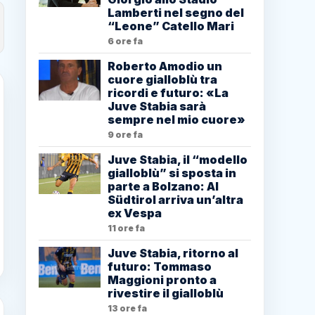
Lamberti nel segno del
“Leone” Catello Mari
6 ore fa
Roberto Amodio un
cuore gialloblù tra
ricordi e futuro: «La
Juve Stabia sarà
sempre nel mio cuore»
9 ore fa
Juve Stabia, il “modello
gialloblù” si sposta in
parte a Bolzano: Al
Südtirol arriva un’altra
ex Vespa
11 ore fa
Juve Stabia, ritorno al
futuro: Tommaso
Maggioni pronto a
rivestire il gialloblù
13 ore fa