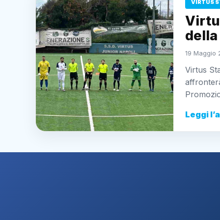
VIRTUS S
Virtu
della
19 Maggio 
Virtus St
affronter
Promozi
Leggi l’