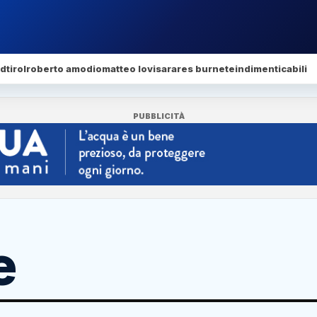
dtirol
roberto amodio
matteo lovisa
rares burnete
indimenticabili
PUBBLICITÀ
e