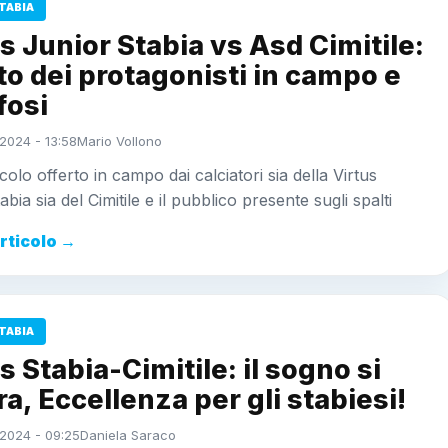
TABIA
s Junior Stabia vs Asd Cimitile:
to dei protagonisti in campo e
ifosi
2024 - 13:58
Mario Vollono
colo offerto in campo dai calciatori sia della Virtus
bia sia del Cimitile e il pubblico presente sugli spalti
articolo →
TABIA
s Stabia-Cimitile: il sogno si
a, Eccellenza per gli stabiesi!
2024 - 09:25
Daniela Saraco