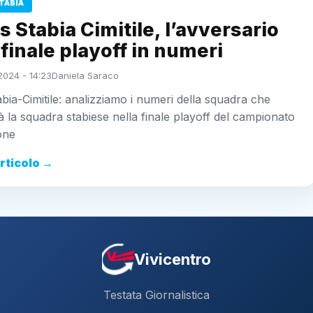
TABIA
s Stabia Cimitile, l’avversario
 finale playoff in numeri
2024 - 14:23
Daniela Saraco
abia-Cimitile: analizziamo i numeri della squadra che
à la squadra stabiese nella finale playoff del campionato
one
articolo →
Vivicentro
Testata Giornalistica