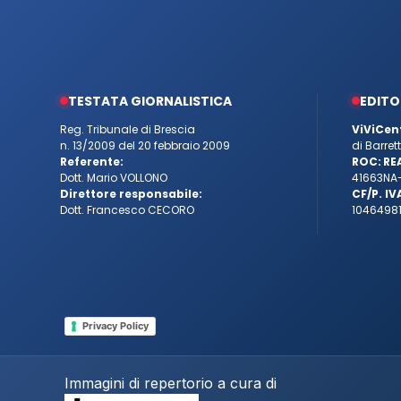
TESTATA GIORNALISTICA
EDITO
Reg. Tribunale di Brescia
ViViCen
n. 13/2009 del 20 febbraio 2009
di Barre
Referente:
ROC:
RE
Dott. Mario VOLLONO
41663
NA
Direttore responsabile:
CF/P. IV
Dott. Francesco CECORO
10464981
Privacy Policy
Immagini di repertorio a cura di