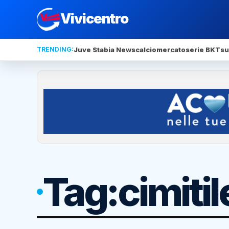
Vivicentro
TRENDING:
Juve Stabia News
calciomercato
serie BKT
su
Tag:
cimitil