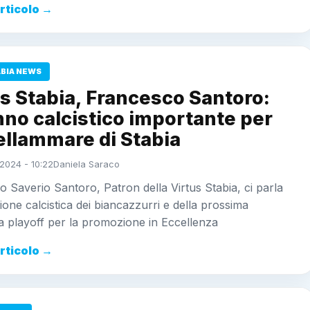
articolo →
ABIA NEWS
s Stabia, Francesco Santoro:
no calcistico importante per
ellammare di Stabia
2024 - 10:22
Daniela Saraco
 Saverio Santoro, Patron della Virtus Stabia, ci parla
gione calcistica dei biancazzurri e della prossima
ma playoff per la promozione in Eccellenza
articolo →