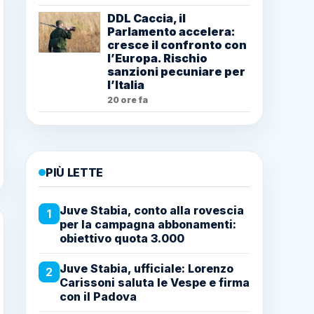
DDL Caccia, il
Parlamento accelera:
cresce il confronto con
l’Europa. Rischio
sanzioni pecuniare per
l’Italia
20 ore fa
PIÙ LETTE
Juve Stabia, conto alla rovescia
1
per la campagna abbonamenti:
obiettivo quota 3.000
Juve Stabia, ufficiale: Lorenzo
2
Carissoni saluta le Vespe e firma
con il Padova