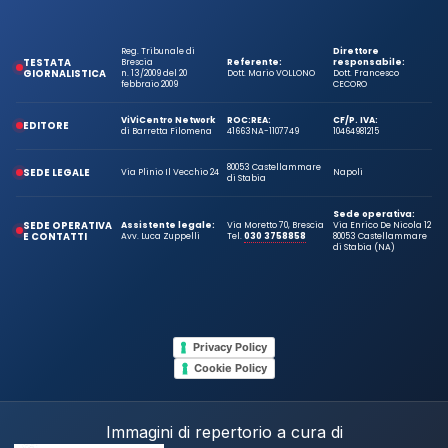
Reg. Tribunale di
Direttore
TESTATA
Brescia
Referente:
responsabile:
GIORNALISTICA
n. 13/2009 del 20
Dott. Mario VOLLONO
Dott. Francesco
febbraio 2009
CECORO
ViViCentro Network
ROC:
REA:
CF/P. IVA:
EDITORE
di Barretta Filomena
41663
NA-1107749
10464981215
80053 Castellammare
SEDE LEGALE
Via Plinio Il Vecchio 24
Napoli
di Stabia
Sede operativa:
SEDE OPERATIVA
Assistente legale:
Via Moretto 70, Brescia
Via Enrico De Nicola 12
E CONTATTI
Avv. Luca Zuppelli
Tel.
030 3758858
80053 Castellammare
di Stabia (NA)
Privacy Policy
Cookie Policy
Immagini di repertorio a cura di