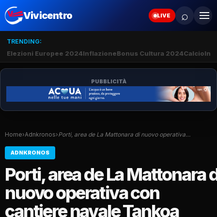
⌕
Vivicentro
LIVE
TRENDING:
Elezioni Europee 2024
Inflazione
Bonus Cultura 2024
Calcio
Inte
PUBBLICITÀ
Home
›
Adnkronos
›
Porti, area de La Mattonara di nuovo operativa…
ADNKRONOS
Porti, area de La Mattonara d
nuovo operativa con
cantiere navale Tankoa