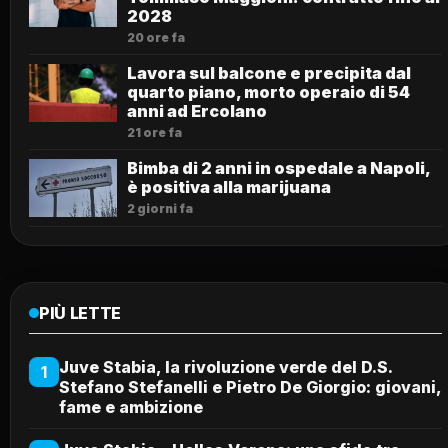
2028
20 ore fa
Lavora sul balcone e precipita dal
quarto piano, morto operaio di 54
anni ad Ercolano
21 ore fa
Bimba di 2 anni in ospedale a Napoli,
è positiva alla marijuana
2 giorni fa
PIÙ LETTE
Juve Stabia, la rivoluzione verde del D.S.
1
Stefano Stefanelli e Pietro De Giorgio: giovani,
fame e ambizione