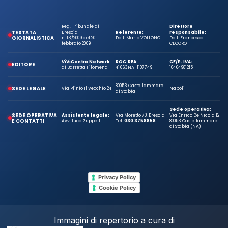
Reg. Tribunale di
Direttore
TESTATA
Brescia
Referente:
responsabile:
GIORNALISTICA
n. 13/2009 del 20
Dott. Mario VOLLONO
Dott. Francesco
febbraio 2009
CECORO
ViViCentro Network
ROC:
REA:
CF/P. IVA:
EDITORE
di Barretta Filomena
41663
NA-1107749
10464981215
80053 Castellammare
SEDE LEGALE
Via Plinio Il Vecchio 24
Napoli
di Stabia
Sede operativa:
SEDE OPERATIVA
Assistente legale:
Via Moretto 70, Brescia
Via Enrico De Nicola 12
E CONTATTI
Avv. Luca Zuppelli
Tel.
030 3758858
80053 Castellammare
di Stabia (NA)
Privacy Policy
Cookie Policy
Immagini di repertorio a cura di