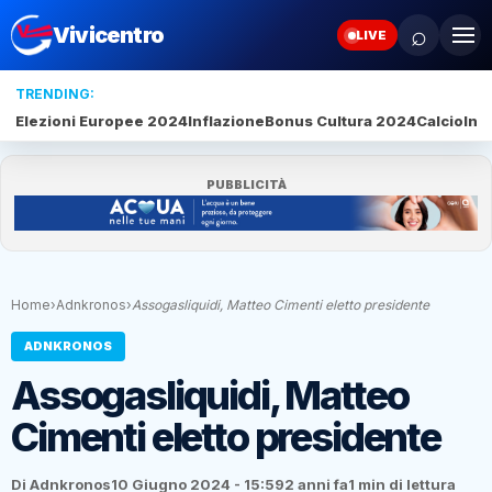
⌕
Vivicentro
LIVE
TRENDING:
Elezioni Europee 2024
Inflazione
Bonus Cultura 2024
Calcio
Inte
PUBBLICITÀ
Home
›
Adnkronos
›
Assogasliquidi, Matteo Cimenti eletto presidente
ADNKRONOS
Assogasliquidi, Matteo
Cimenti eletto presidente
Di Adnkronos
10 Giugno 2024 - 15:59
2 anni fa
1 min di lettura