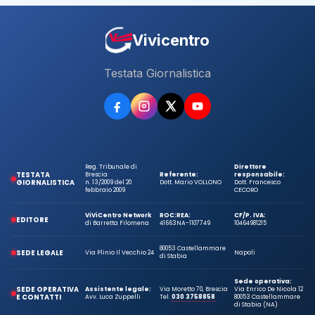
Vivicentro
Testata Giornalistica
Reg. Tribunale di
Direttore
TESTATA
Brescia
Referente:
responsabile:
GIORNALISTICA
n. 13/2009 del 20
Dott. Mario VOLLONO
Dott. Francesco
febbraio 2009
CECORO
ViViCentro Network
ROC:
REA:
CF/P. IVA:
EDITORE
di Barretta Filomena
41663
NA-1107749
10464981215
80053 Castellammare
SEDE LEGALE
Via Plinio Il Vecchio 24
Napoli
di Stabia
Sede operativa:
SEDE OPERATIVA
Assistente legale:
Via Moretto 70, Brescia
Via Enrico De Nicola 12
E CONTATTI
Avv. Luca Zuppelli
Tel.
030 3758858
80053 Castellammare
di Stabia (NA)