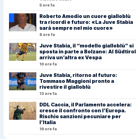
5 ore fa
Roberto Amodio un cuore gialloblù
tra ricordi e futuro: «La Juve Stabia
sarà sempre nel mio cuore»
8 ore fa
Juve Stabia, il “modello gialloblù” si
sposta in parte a Bolzano: Al Südtirol
arriva un’altra ex Vespa
10 ore fa
Juve Stabia, ritorno al futuro:
Tommaso Maggioni pronto a
rivestire il gialloblù
13 ore fa
DDL Caccia, il Parlamento accelera:
cresce il confronto con l’Europa.
Rischio sanzioni pecuniare per
l’Italia
19 ore fa