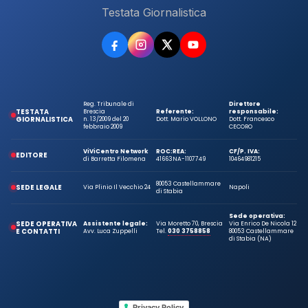
Testata Giornalistica
Reg. Tribunale di
Direttore
TESTATA
Brescia
Referente:
responsabile:
GIORNALISTICA
n. 13/2009 del 20
Dott. Mario VOLLONO
Dott. Francesco
febbraio 2009
CECORO
ViViCentro Network
ROC:
REA:
CF/P. IVA:
EDITORE
di Barretta Filomena
41663
NA-1107749
10464981215
80053 Castellammare
SEDE LEGALE
Via Plinio Il Vecchio 24
Napoli
di Stabia
Sede operativa:
SEDE OPERATIVA
Assistente legale:
Via Moretto 70, Brescia
Via Enrico De Nicola 12
E CONTATTI
Avv. Luca Zuppelli
Tel.
030 3758858
80053 Castellammare
di Stabia (NA)
Privacy Policy