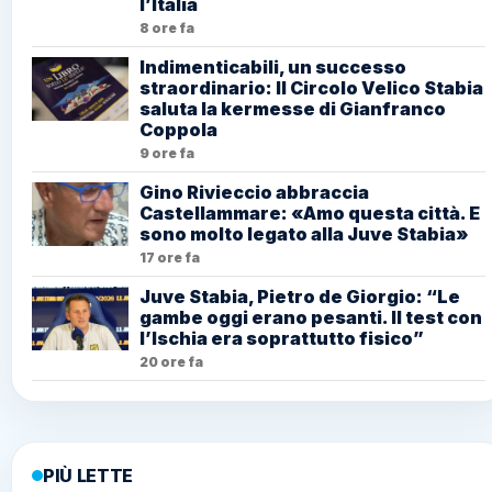
l’Italia
8 ore fa
Indimenticabili, un successo
straordinario: Il Circolo Velico Stabia
saluta la kermesse di Gianfranco
Coppola
9 ore fa
Gino Rivieccio abbraccia
Castellammare: «Amo questa città. E
sono molto legato alla Juve Stabia»
17 ore fa
Juve Stabia, Pietro de Giorgio: “Le
gambe oggi erano pesanti. Il test con
l’Ischia era soprattutto fisico”
20 ore fa
PIÙ LETTE