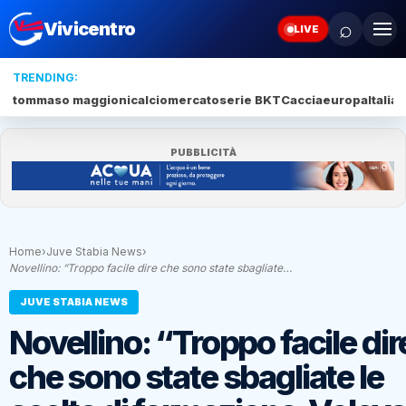
⌕
Vivicentro
LIVE
TRENDING:
tommaso maggioni
calciomercato
serie BKT
Caccia
europa
Italia
s
PUBBLICITÀ
Home
›
Juve Stabia News
›
Novellino: “Troppo facile dire che sono state sbagliate…
JUVE STABIA NEWS
Novellino: “Troppo facile dir
che sono state sbagliate le