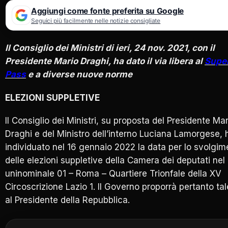
Aggiungi come fonte preferita su Google
Seguici più facilmente nelle notizie consigliate
Il Consiglio dei Ministri di ieri, 24 nov. 2021, con il
Presidente Mario Draghi, ha dato il via libera al
Supe
Pass
e a diverse nuove norme
ELEZIONI SUPPLETIVE
Il Consiglio dei Ministri, su proposta del Presidente Mar
Draghi e del Ministro dell’interno Luciana Lamorgese, 
individuato nel 16 gennaio 2022 la data per lo svolgim
delle elezioni suppletive della Camera dei deputati nel 
uninominale 01 – Roma – Quartiere Trionfale della XV
Circoscrizione Lazio 1. Il Governo proporrà pertanto ta
al Presidente della Repubblica.