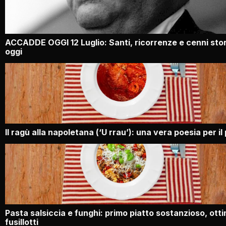
ACCADDE OGGI 12 Luglio: Santi, ricorrenze e cenni stori
oggi
Il ragù alla napoletana (‘U rrau’): una vera poesia per il
Pasta salsiccia e funghi: primo piatto sostanzioso, ottim
fusillotti