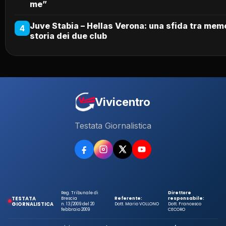
me”
Juve Stabia – Hellas Verona: una sfida tra mem
4
storia dei due club
Vivicentro
Testata Giornalistica
Reg. Tribunale di
Direttore
TESTATA
Brescia
Referente:
responsabile:
GIORNALISTICA
n. 13/2009 del 20
Dott. Mario VOLLONO
Dott. Francesco
febbraio 2009
CECORO