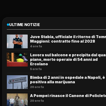
ULTIME NOTIZIE
Juve Stabia, ufficiale il ritorno di To
Maggioni: contratto fino al 2028
4 ore fa
Lavora sul balcone e precipita dal qua
piano, morto operaio di 54 anni ad
Ercolano
5 ore fa
Bimba di 2 anni in ospedale a Napoli, è
positiva alla marijuana
20 ore fa
A Pompei rinasce il Canone di Policlet
20 ore fa