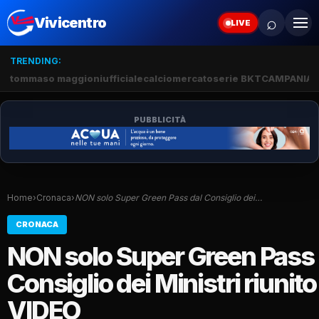
⌕
Vivicentro
LIVE
TRENDING:
tommaso maggioni
ufficiale
calciomercato
serie BKT
CAMPANIA
J
PUBBLICITÀ
Home
›
Cronaca
›
NON solo Super Green Pass dal Consiglio dei…
CRONACA
NON solo Super Green Pass 
Consiglio dei Ministri riunito 
VIDEO