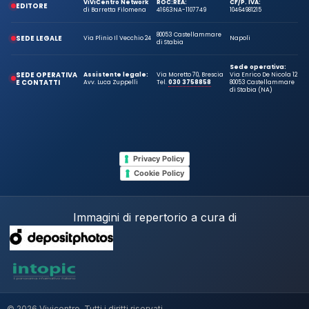
ViViCentro Network
ROC:
REA:
CF/P. IVA:
EDITORE
di Barretta Filomena
41663
NA-1107749
10464981215
80053 Castellammare
SEDE LEGALE
Via Plinio Il Vecchio 24
Napoli
di Stabia
Sede operativa:
SEDE OPERATIVA
Assistente legale:
Via Moretto 70, Brescia
Via Enrico De Nicola 12
E CONTATTI
Avv. Luca Zuppelli
Tel.
030 3758858
80053 Castellammare
di Stabia (NA)
Privacy Policy
Cookie Policy
Immagini di repertorio a cura di
© 2026 Vivicentro. Tutti i diritti riservati.