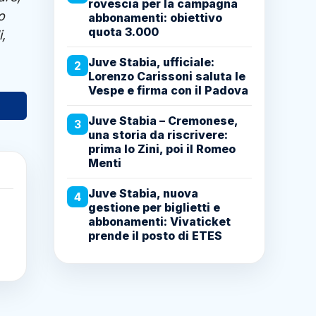
rovescia per la campagna
o
abbonamenti: obiettivo
quota 3.000
,
Juve Stabia, ufficiale:
2
Lorenzo Carissoni saluta le
Vespe e firma con il Padova
Juve Stabia – Cremonese,
3
una storia da riscrivere:
prima lo Zini, poi il Romeo
Menti
Juve Stabia, nuova
4
gestione per biglietti e
abbonamenti: Vivaticket
prende il posto di ETES