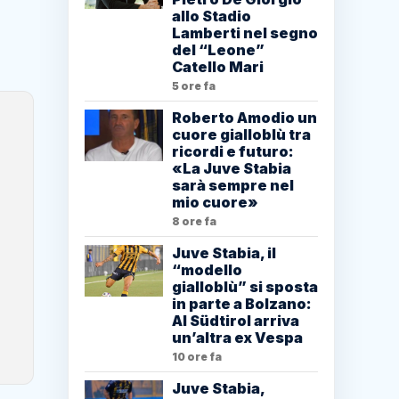
allo Stadio
Lamberti nel segno
del “Leone”
Catello Mari
5 ore fa
Roberto Amodio un
cuore gialloblù tra
ricordi e futuro:
«La Juve Stabia
sarà sempre nel
mio cuore»
8 ore fa
Juve Stabia, il
“modello
gialloblù” si sposta
in parte a Bolzano:
Al Südtirol arriva
un’altra ex Vespa
10 ore fa
Juve Stabia,