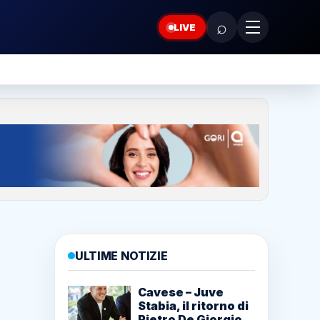
⌕
LIVE
ULTIME NOTIZIE
Cavese – Juve
Stabia, il ritorno di
Pietro De Giorgio