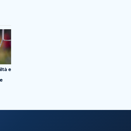
ltà e
 e