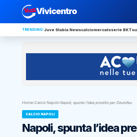
Vivicentro
TRENDING:
Juve Stabia News
calciomercato
serie BKT
su
Home
›
Calcio Napoli
›
Napoli, spunta l’idea prestito per Deulofeu
CALCIO NAPOLI
Napoli, spunta l’idea pr