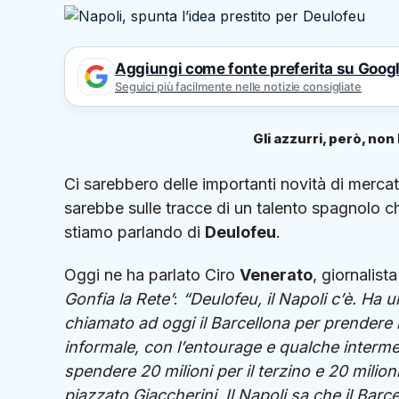
Aggiungi come fonte preferita su Goog
Seguici più facilmente nelle notizie consigliate
Gli azzurri, però, no
Ci sarebbero delle importanti novità di merca
sarebbe sulle tracce di un talento spagnolo c
stiamo parlando di
Deulofeu
.
Oggi ne ha parlato Ciro
Venerato
, giornalis
Gonfia la Rete’
:
“Deulofeu, il Napoli c’è. Ha 
chiamato ad oggi il Barcellona per prendere i
informale, con l’entourage e qualche intermed
spendere 20 milioni per il terzino e 20 milio
piazzato Giaccherini. Il Napoli sa che il Barc