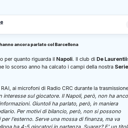
le
n hanno ancora parlato col Barcellona
to per quanto riguarda il
Napoli
. Il club di
De Laurentii
he lo scorso anno ha calcato i campi della nostra
Serie
ta RAI, ai microfoni di Radio CRC durante la trasmission
un interesse sul giocatore. Il Napoli, però, non ha anc
nformazioni. Giuntoli ha parlato, però, in maniera
iario. Per motivi di bilancio, però, non si possono
ni per l’esterno. Serve una mossa di finanza, ma va
ellona ha 4-5 giocatori in partenza. Suarez? E’ un titol