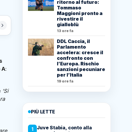
ritorno al futuro:
Tommaso
Maggioni pronto a
rivestire il
gialloblù
13 ore fa
DDL Caccia, il
Parlamento
accelera: cresce il
confronto con
s
l’Europa. Rischio
 A
:
sanzioni pecuniare
per l’Italia
19 ore fa
e
‘Si
ora
PIÙ LETTE
Juve Stabia, conto alla
1
are,