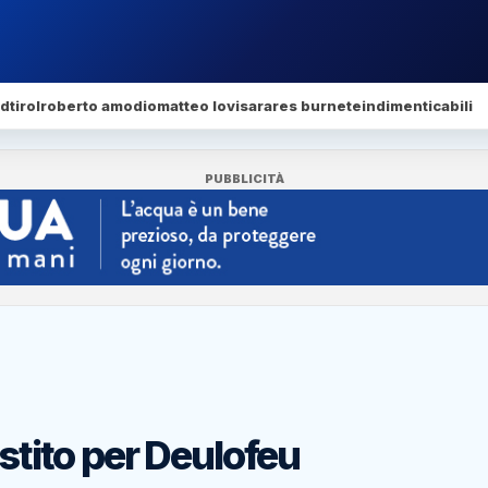
dtirol
roberto amodio
matteo lovisa
rares burnete
indimenticabili
PUBBLICITÀ
estito per Deulofeu