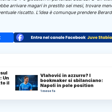
bbe arrivare magari in prestito sei mesi, trovare men
entuale riscatto. L’idea è comunque prendere Berardi
 sul
Vlahović in azzurro? I
: Un
bookmaker si sbilanciano:
to il
Napoli in pole position
1 mese fa