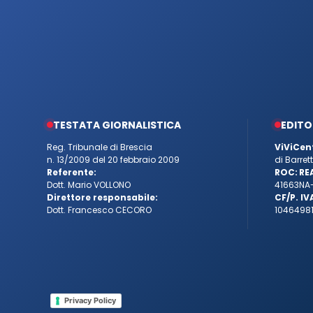
TESTATA GIORNALISTICA
EDITO
Reg. Tribunale di Brescia
ViViCen
n. 13/2009 del 20 febbraio 2009
di Barre
Referente:
ROC:
RE
Dott. Mario VOLLONO
41663
NA
Direttore responsabile:
CF/P. IV
Dott. Francesco CECORO
10464981
Privacy Policy