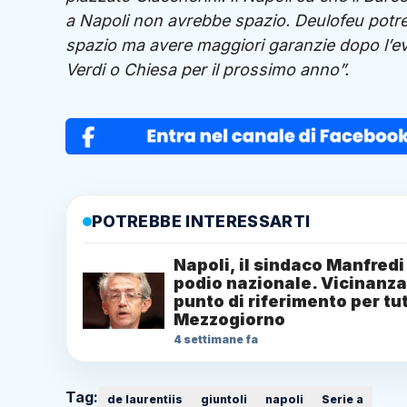
a Napoli non avrebbe spazio. Deulofeu potre
spazio ma avere maggiori garanzie dopo l’ev
Verdi o Chiesa per il prossimo anno”.
POTREBBE INTERESSARTI
Napoli, il sindaco Manfredi
podio nazionale. Vicinanza
punto di riferimento per tut
Mezzogiorno
4 settimane fa
Tag:
de laurentiis
giuntoli
napoli
Serie a