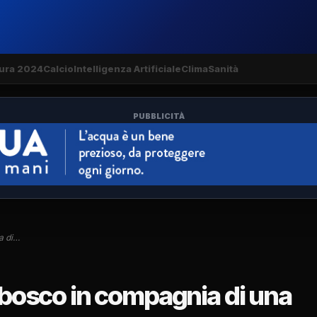
ura 2024
Calcio
Intelligenza Artificiale
Clima
Sanità
PUBBLICITÀ
a di…
n bosco in compagnia di una