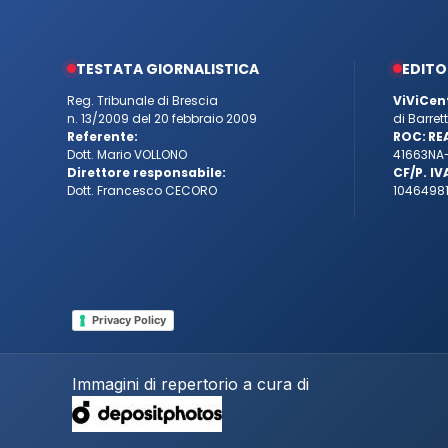
TESTATA GIORNALISTICA
EDITO
Reg. Tribunale di Brescia
ViViCen
n. 13/2009 del 20 febbraio 2009
di Barre
Referente:
ROC:
RE
Dott. Mario VOLLONO
41663
NA
Direttore responsabile:
CF/P. IV
Dott. Francesco CECORO
10464981
Privacy Policy
Immagini di repertorio a cura di