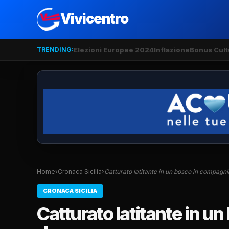
Vivicentro
TRENDING:
Elezioni Europee 2024
Inflazione
Bonus Cult
Home
›
Cronaca Sicilia
›
Catturato latitante in un bosco in compagni
CRONACA SICILIA
Catturato latitante in u