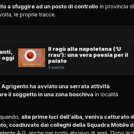
cito a sfuggire ad un posto di controllo
in provincia di
lta, le proprie tracce.
Il ragù alla napoletana (‘U
anti,
rrau’): una vera poesia per il
i oggi
palato
2 anni fa
 Agrigento ha avviato una serrata attività
re il soggetto in una zona boschiva
in località
 quando,
alle prime luci dell’alba, veniva catturato d
to, coadiuvato dai colleghi della Squadra Mobile d
petente A.G. anche per porto abusivo di armi. Dopo le ri