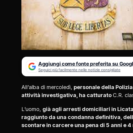
Aggiungi come fonte preferita su Goog
Seguici più facilmente nelle notizie consigliate
All’alba di mercoledì,
personale della Polizi
attività investigativa, ha catturato
C.R. cla
L’uomo,
già agli arresti domiciliari in Lica
raggiunto da una condanna definitiva, del
scontare in carcere una pena di 5 anni e 4