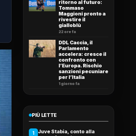
ritorno al futuro:
Tommaso
Maggioni pronto a
rivestire il
gialloblù
22 ore fa
DDL Caccia, il
Parlamento
accelera: cresce il
confronto con
l’Europa. Rischio
sanzioni pecuniare
per l’Italia
1 giorno fa
PIÙ LETTE
Juve Stabia, conto alla
1