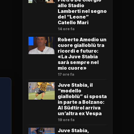
allo Stadio
Lamberti nel segno
del “Leone”
Catello Mari
14 ore fa
Roberto Amodio un
cuore gialloblù tra
ricordi e futuro:
«La Juve Stabia
sarà sempre nel
mio cuore»
17 ore fa
Juve Stabia, il
“modello
gialloblù” si sposta
in parte a Bolzano:
Al Südtirol arriva
un’altra ex Vespa
19 ore fa
Juve Stabia,