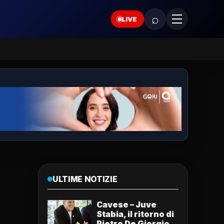
⌕
LIVE
ULTIME NOTIZIE
Cavese – Juve
Stabia, il ritorno di
Pietro De Giorgio