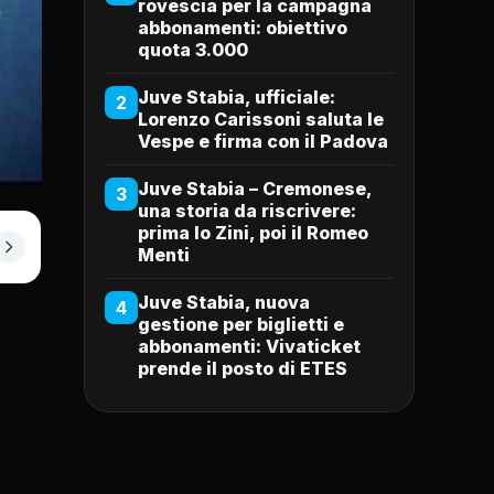
rovescia per la campagna
abbonamenti: obiettivo
quota 3.000
Juve Stabia, ufficiale:
2
Lorenzo Carissoni saluta le
Vespe e firma con il Padova
Juve Stabia – Cremonese,
3
una storia da riscrivere:
prima lo Zini, poi il Romeo
Menti
Juve Stabia, nuova
4
gestione per biglietti e
abbonamenti: Vivaticket
prende il posto di ETES