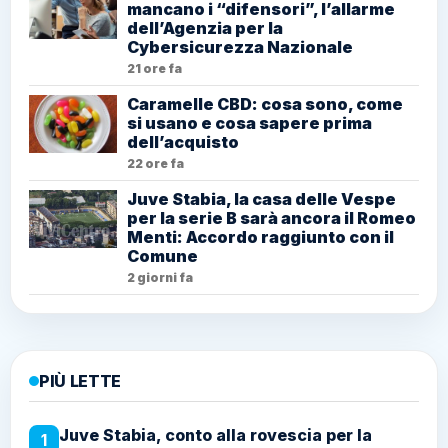
mancano i “difensori”, l’allarme
dell’Agenzia per la
Cybersicurezza Nazionale
21 ore fa
Caramelle CBD: cosa sono, come
si usano e cosa sapere prima
dell’acquisto
22 ore fa
Juve Stabia, la casa delle Vespe
per la serie B sarà ancora il Romeo
Menti: Accordo raggiunto con il
Comune
2 giorni fa
PIÙ LETTE
Juve Stabia, conto alla rovescia per la
1