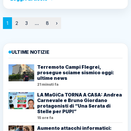
Paginazione
1
2
3
…
8
›
ULTIME NOTIZIE
Terremoto Campi Flegrei,
prosegue sciame sismico oggi:
ultime news
21 minuti fa
LA MaGiCa TORNA A CASA: Andrea
Carnevale e Bruno Giordano
protagonisti di “Una Serata di
Stelle per PUPI”
15 ore fa
Aumento attacchi informatici: