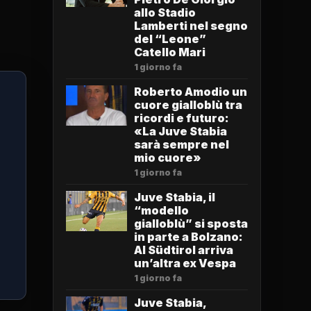
allo Stadio
Lamberti nel segno
del “Leone”
Catello Mari
1 giorno fa
Roberto Amodio un
cuore gialloblù tra
ricordi e futuro:
«La Juve Stabia
sarà sempre nel
mio cuore»
1 giorno fa
Juve Stabia, il
“modello
gialloblù” si sposta
in parte a Bolzano:
Al Südtirol arriva
un’altra ex Vespa
1 giorno fa
Juve Stabia,