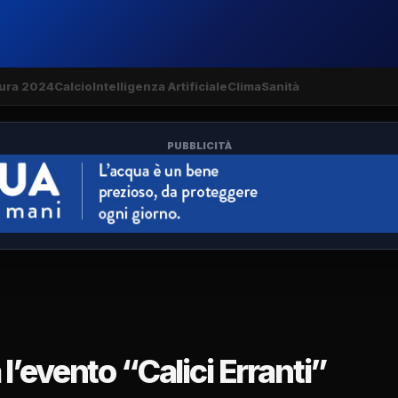
ura 2024
Calcio
Intelligenza Artificiale
Clima
Sanità
PUBBLICITÀ
’evento “Calici Erranti”