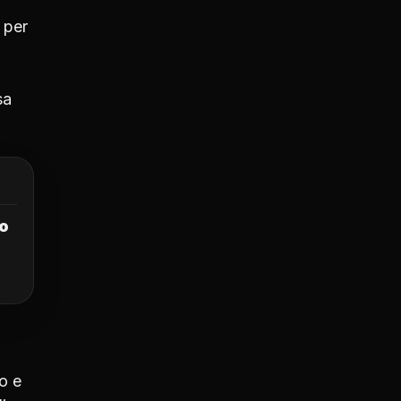
 per
sa
uo
o e