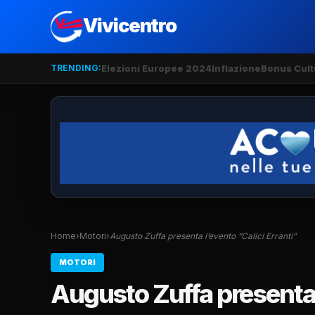
Vivicentro
TRENDING:
Elezioni Europee 2024
Inflazione
Bonus Cult
Home
›
Motori
›
Augusto Zuffa presenta l’evento “Calici Erranti”
MOTORI
Augusto Zuffa presenta l