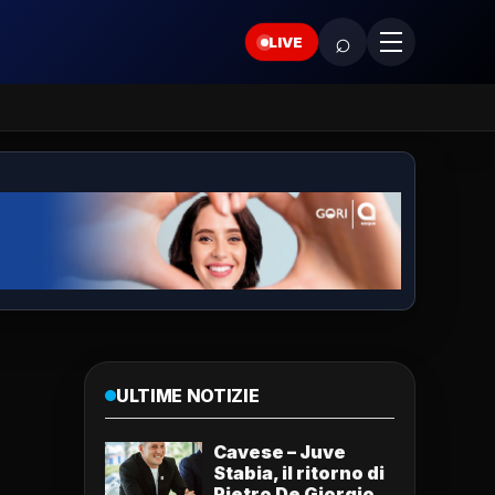
⌕
LIVE
ULTIME NOTIZIE
Cavese – Juve
Stabia, il ritorno di
Pietro De Giorgio