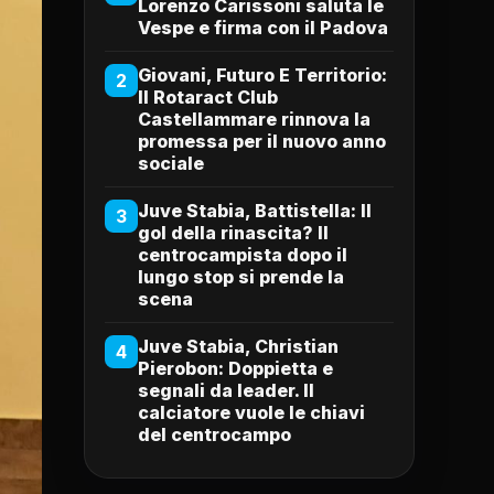
Lorenzo Carissoni saluta le
Vespe e firma con il Padova
Giovani, Futuro E Territorio:
2
Il Rotaract Club
Castellammare rinnova la
promessa per il nuovo anno
sociale
Juve Stabia, Battistella: Il
3
gol della rinascita? Il
centrocampista dopo il
lungo stop si prende la
scena
Juve Stabia, Christian
4
Pierobon: Doppietta e
segnali da leader. Il
calciatore vuole le chiavi
del centrocampo