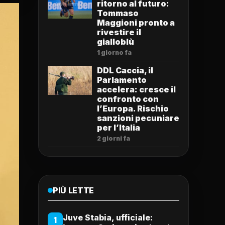
ritorno al futuro:
Tommaso
Maggioni pronto a
rivestire il
gialloblù
1 giorno fa
DDL Caccia, il
Parlamento
accelera: cresce il
confronto con
l’Europa. Rischio
sanzioni pecuniare
per l’Italia
2 giorni fa
PIÙ LETTE
Juve Stabia, ufficiale:
1