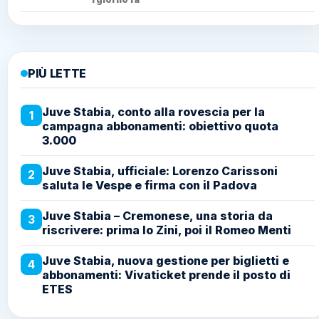
PIÙ LETTE
Juve Stabia, conto alla rovescia per la
1
campagna abbonamenti: obiettivo quota
3.000
Juve Stabia, ufficiale: Lorenzo Carissoni
2
saluta le Vespe e firma con il Padova
Juve Stabia – Cremonese, una storia da
3
riscrivere: prima lo Zini, poi il Romeo Menti
Juve Stabia, nuova gestione per biglietti e
4
abbonamenti: Vivaticket prende il posto di
ETES