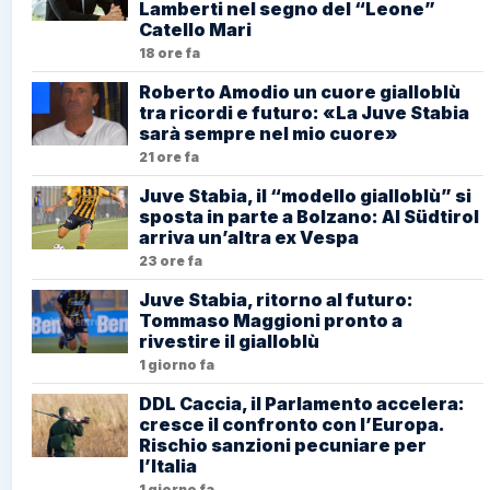
Lamberti nel segno del “Leone”
Catello Mari
18 ore fa
Roberto Amodio un cuore gialloblù
tra ricordi e futuro: «La Juve Stabia
sarà sempre nel mio cuore»
21 ore fa
Juve Stabia, il “modello gialloblù” si
sposta in parte a Bolzano: Al Südtirol
arriva un’altra ex Vespa
23 ore fa
Juve Stabia, ritorno al futuro:
Tommaso Maggioni pronto a
rivestire il gialloblù
1 giorno fa
DDL Caccia, il Parlamento accelera:
cresce il confronto con l’Europa.
Rischio sanzioni pecuniare per
l’Italia
1 giorno fa