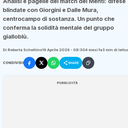
Analisi e pagelle del match del Menti: difese
blindate con Giorgini e Dalle Mura,
centrocampo di sostanza. Un punto che
conferma la solidità mentale del gruppo
gialloblù.
Di Roberta Schettino
19 Aprile 2026 - 08:30
4 mesi fa
3 min di lettu
CONDIVIDI
SHARE
PUBBLICITÀ