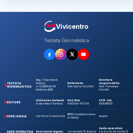
Vivicentro
Testata Giornalistica
Reg. Tribunale di
Direttore
TESTATA
Brescia
Referente:
responsabile:
GIORNALISTICA
n. 13/2009 del 20
Dott. Mario VOLLONO
Dott. Francesco
febbraio 2009
CECORO
ViViCentro Network
ROC:
REA:
CF/P. IVA:
EDITORE
di Barretta Filomena
41663
NA-1107749
10464981215
80053 Castellammare
SEDE LEGALE
Via Plinio Il Vecchio 24
Napoli
di Stabia
Sede operativa:
SEDE OPERATIVA
Assistente legale:
Via Moretto 70, Brescia
Via Enrico De Nicola 12