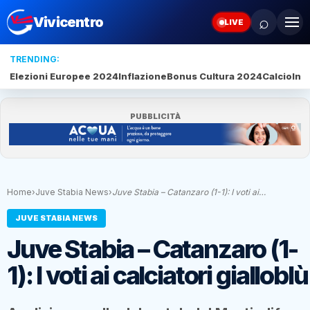
⌕
Vivicentro
LIVE
TRENDING:
Elezioni Europee 2024
Inflazione
Bonus Cultura 2024
Calcio
Inte
PUBBLICITÀ
Home
›
Juve Stabia News
›
Juve Stabia – Catanzaro (1-1): I voti ai…
JUVE STABIA NEWS
Juve Stabia – Catanzaro (1-
1): I voti ai calciatori gialloblù