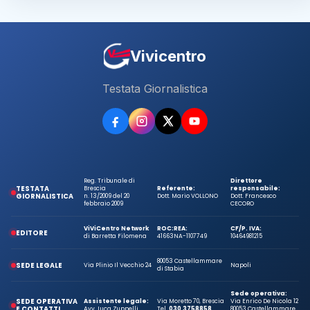
Vivicentro
Testata Giornalistica
Reg. Tribunale di
Direttore
TESTATA
Brescia
Referente:
responsabile:
GIORNALISTICA
n. 13/2009 del 20
Dott. Mario VOLLONO
Dott. Francesco
febbraio 2009
CECORO
ViViCentro Network
ROC:
REA:
CF/P. IVA:
EDITORE
di Barretta Filomena
41663
NA-1107749
10464981215
80053 Castellammare
SEDE LEGALE
Via Plinio Il Vecchio 24
Napoli
di Stabia
Sede operativa:
SEDE OPERATIVA
Assistente legale:
Via Moretto 70, Brescia
Via Enrico De Nicola 12
E CONTATTI
Avv. Luca Zuppelli
Tel.
030 3758858
80053 Castellammare