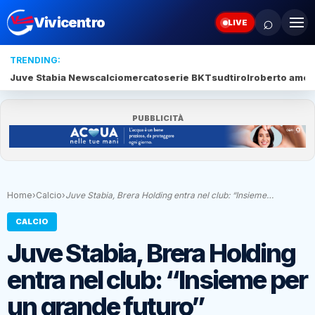
⌕
Vivicentro
LIVE
TRENDING:
Juve Stabia News
calciomercato
serie BKT
sudtirol
roberto amod
PUBBLICITÀ
Home
›
Calcio
›
Juve Stabia, Brera Holding entra nel club: “Insieme…
CALCIO
Juve Stabia, Brera Holding
entra nel club: “Insieme per
un grande futuro”