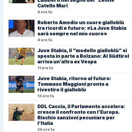
Lamberti nel segno del “Leone”
Catello Mari
6 ore fa
Roberto Amodio un cuore gialloblù
tra ricordi e futuro: «La Juve Stabia
sarà sempre nel mio cuore»
9 ore fa
Juve Stabia, il “modello gialloblù” si
sposta in parte a Bolzano: Al Südtirol
arriva un’altra ex Vespa
11 ore fa
Juve Stabia, ritorno al futuro:
Tommaso Maggioni pronto a
rivestire il gialloblù
13 ore fa
DDL Caccia, il Parlamento accelera:
cresce il confronto con l’Europa.
Rischio sanzioni pecuniare per
l’Italia
20 ore fa