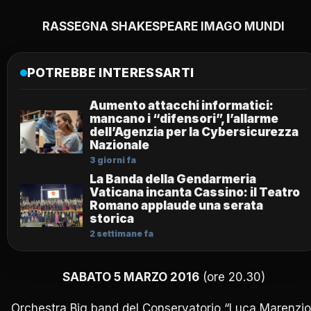
RASSEGNA SHAKESPEARE IMAGO MUNDI
POTREBBE INTERESSARTI
Aumento attacchi informatici:
mancano i “difensori”, l’allarme
dell’Agenzia per la Cybersicurezza
Nazionale
3 giorni fa
La Banda della Gendarmeria
Vaticana incanta Cassino: il Teatro
Romano applaude una serata
storica
2 settimane fa
SABATO 5 MARZO 2016
(ore 20.30)
Orchestra Big band del Conservatorio “Luca Marenzio