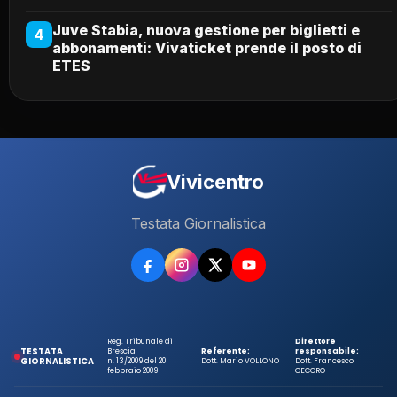
Juve Stabia, nuova gestione per biglietti e
4
abbonamenti: Vivaticket prende il posto di
ETES
Vivicentro
Testata Giornalistica
Reg. Tribunale di
Direttore
TESTATA
Brescia
Referente:
responsabile:
GIORNALISTICA
n. 13/2009 del 20
Dott. Mario VOLLONO
Dott. Francesco
febbraio 2009
CECORO