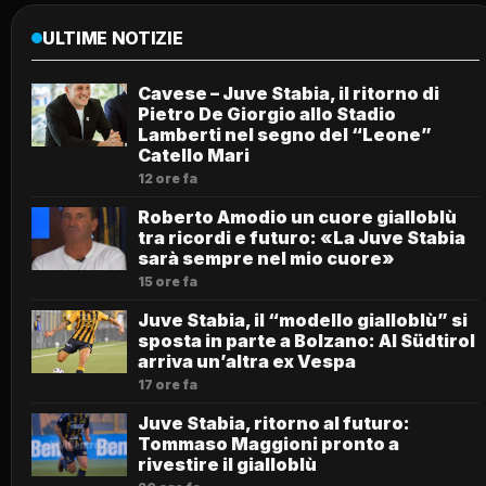
ULTIME NOTIZIE
Cavese – Juve Stabia, il ritorno di
Pietro De Giorgio allo Stadio
Lamberti nel segno del “Leone”
Catello Mari
12 ore fa
Roberto Amodio un cuore gialloblù
tra ricordi e futuro: «La Juve Stabia
sarà sempre nel mio cuore»
15 ore fa
Juve Stabia, il “modello gialloblù” si
sposta in parte a Bolzano: Al Südtirol
arriva un’altra ex Vespa
17 ore fa
Juve Stabia, ritorno al futuro:
Tommaso Maggioni pronto a
rivestire il gialloblù