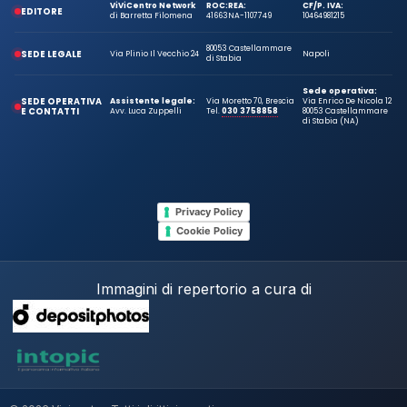
ViViCentro Network
ROC:
REA:
CF/P. IVA:
EDITORE
di Barretta Filomena
41663
NA-1107749
10464981215
80053 Castellammare
SEDE LEGALE
Via Plinio Il Vecchio 24
Napoli
di Stabia
Sede operativa:
SEDE OPERATIVA
Assistente legale:
Via Moretto 70, Brescia
Via Enrico De Nicola 12
E CONTATTI
Avv. Luca Zuppelli
Tel.
030 3758858
80053 Castellammare
di Stabia (NA)
Privacy Policy
Cookie Policy
Immagini di repertorio a cura di