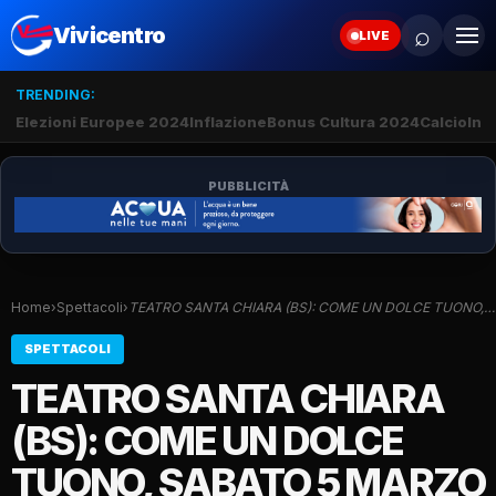
⌕
Vivicentro
LIVE
TRENDING:
Elezioni Europee 2024
Inflazione
Bonus Cultura 2024
Calcio
Inte
PUBBLICITÀ
Home
›
Spettacoli
›
TEATRO SANTA CHIARA (BS): COME UN DOLCE TUONO,…
SPETTACOLI
TEATRO SANTA CHIARA
(BS): COME UN DOLCE
TUONO, SABATO 5 MARZO