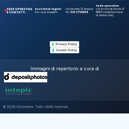
Sede operativa:
SEDE OPERATIVA
Assistente legale:
Via Moretto 70, Brescia
Via Enrico De Nicola 12
E CONTATTI
Avv. Luca Zuppelli
Tel.
030 3758858
80053 Castellammare
di Stabia (NA)
Privacy Policy
Cookie Policy
Immagini di repertorio a cura di
© 2026 Vivicentro. Tutti i diritti riservati.