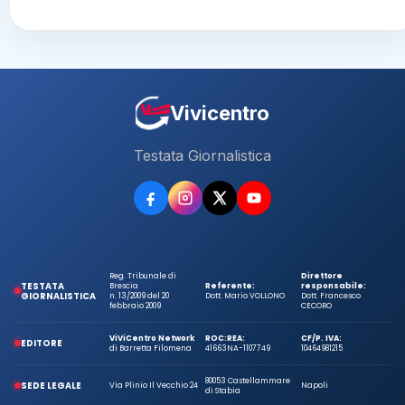
Vivicentro
Testata Giornalistica
Reg. Tribunale di
Direttore
TESTATA
Brescia
Referente:
responsabile:
GIORNALISTICA
n. 13/2009 del 20
Dott. Mario VOLLONO
Dott. Francesco
febbraio 2009
CECORO
ViViCentro Network
ROC:
REA:
CF/P. IVA:
EDITORE
di Barretta Filomena
41663
NA-1107749
10464981215
80053 Castellammare
SEDE LEGALE
Via Plinio Il Vecchio 24
Napoli
di Stabia