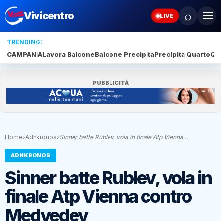
⌕
Vivicentro
LIVE
TRENDING:
CAMPANIA
Lavora Balcone
Balcone Precipita
Precipita Quarto
Qu
PUBBLICITÀ
Home
›
Adnkronos
›
Sinner batte Rublev, vola in finale Atp Vienna…
ADNKRONOS
Sinner batte Rublev, vola in
finale Atp Vienna contro
Medvedev