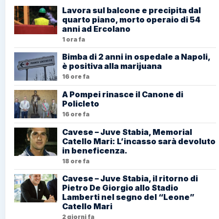
Lavora sul balcone e precipita dal
quarto piano, morto operaio di 54
anni ad Ercolano
1 ora fa
Bimba di 2 anni in ospedale a Napoli,
è positiva alla marijuana
16 ore fa
A Pompei rinasce il Canone di
Policleto
16 ore fa
Cavese – Juve Stabia, Memorial
Catello Mari: L’incasso sarà devoluto
in beneficenza.
18 ore fa
Cavese – Juve Stabia, il ritorno di
Pietro De Giorgio allo Stadio
Lamberti nel segno del “Leone”
Catello Mari
2 giorni fa