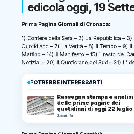
edicola oggi, 19 Set
Prima Pagina Giornali di Cronaca:
1) Corriere della Sera – 2) La Repubblica – 3) 
Quotidiano – 7) La Verità – 8) Il Tempo – 9) I
Mattino – 14) Il Manifesto – 15) Il resto del Car
Notizia – 20) Il Quotidiano del Sud – 21) L’Ide
POTREBBE INTERESSARTI
Rassegna stampa e analisi
delle prime pagine dei
quotidiani di oggi 22 luglio
2 anni fa