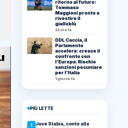
ritorno al futuro:
Tommaso
Maggioni pronto a
rivestire il
gialloblù
22 ore fa
DDL Caccia, il
Parlamento
accelera: cresce il
confronto con
l’Europa. Rischio
sanzioni pecuniare
per l’Italia
1 giorno fa
PIÙ LETTE
Juve Stabia, conto alla
1