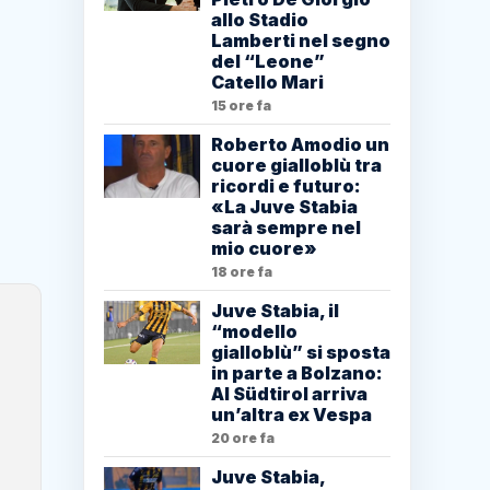
allo Stadio
Lamberti nel segno
del “Leone”
Catello Mari
15 ore fa
Roberto Amodio un
cuore gialloblù tra
ricordi e futuro:
«La Juve Stabia
sarà sempre nel
mio cuore»
18 ore fa
Juve Stabia, il
“modello
gialloblù” si sposta
in parte a Bolzano:
Al Südtirol arriva
un’altra ex Vespa
20 ore fa
Juve Stabia,