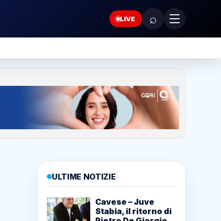
⌕
LIVE
ULTIME NOTIZIE
Cavese – Juve
Stabia, il ritorno di
Pietro De Giorgio