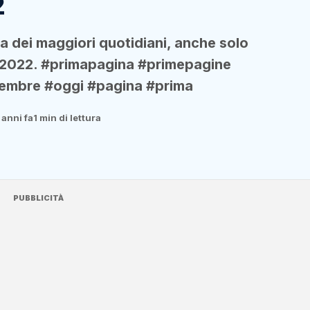
2
 dei maggiori quotidiani, anche solo
re 2022. #primapagina #primepagine
embre #oggi #pagina #prima
 anni fa
1 min di lettura
PUBBLICITÀ