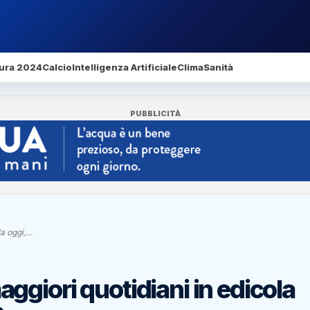
ura 2024
Calcio
Intelligenza Artificiale
Clima
Sanità
PUBBLICITÀ
la oggi,…
giori quotidiani in edicola