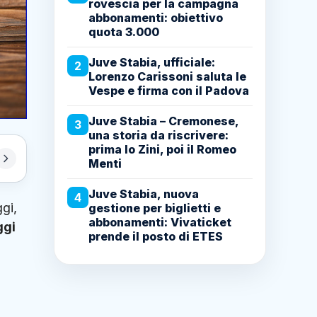
rovescia per la campagna
abbonamenti: obiettivo
quota 3.000
Juve Stabia, ufficiale:
2
Lorenzo Carissoni saluta le
Vespe e firma con il Padova
Juve Stabia – Cremonese,
3
una storia da riscrivere:
prima lo Zini, poi il Romeo
Menti
Juve Stabia, nuova
4
ggi,
gestione per biglietti e
abbonamenti: Vivaticket
ggi
prende il posto di ETES