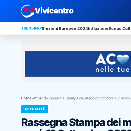
Vivicentro
TRENDING:
Elezioni Europee 2024
Inflazione
Bonus Cult
Home
›
Attualità
›
Rassegna Stampa dei maggiori quotidiani in edico
ATTUALITÀ
Rassegna Stampa dei mag