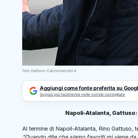
foto Gattuso-Calciomercato.it
Aggiungi come fonte preferita su Goog
Seguici più facilmente nelle notizie consigliate
Napoli-Atalanta, Gattuso:
Al termine di Napoli-Atalanta, Rino Gattuso, t
“Quando dite che siamo favoriti mi viene da s