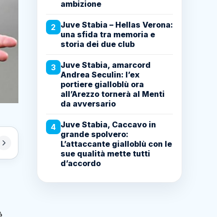
ambizione
Juve Stabia – Hellas Verona:
2
una sfida tra memoria e
storia dei due club
Juve Stabia, amarcord
3
Andrea Seculin: l’ex
portiere gialloblù ora
all’Arezzo tornerà al Menti
da avversario
Juve Stabia, Caccavo in
4
grande spolvero:
L’attaccante gialloblù con le
sue qualità mette tutti
d’accordo
è