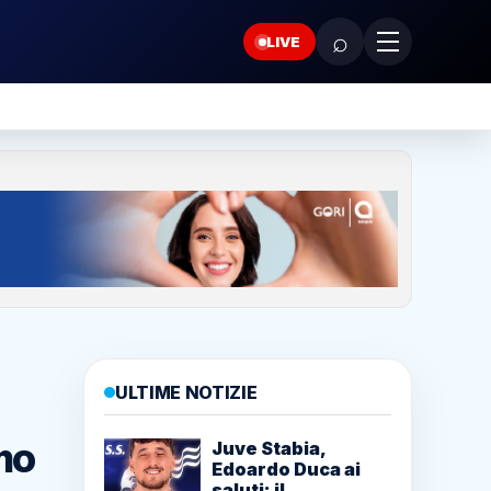
⌕
LIVE
ULTIME NOTIZIE
mo
Juve Stabia,
Edoardo Duca ai
saluti: il