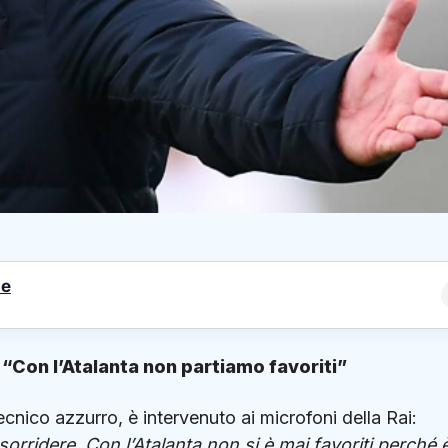
le
 “Con l’Atalanta non partiamo favoriti”
ecnico azzurro, è intervenuto ai microfoni della Rai:
orridere. Con l’Atalanta non si è mai favoriti perché 