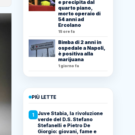
e precipita dal
quarto piano,
morto operaio di
54 anni ad
Ercolano
15 ore fa
Bimba di 2 anni in
ospedale a Napoli,
è positiva alla
marijuana
1 giorno fa
PIÙ LETTE
Juve Stabia, la rivoluzione
1
verde del D.S. Stefano
Stefanelli e Pietro De
Giorgio: giovani, fame e