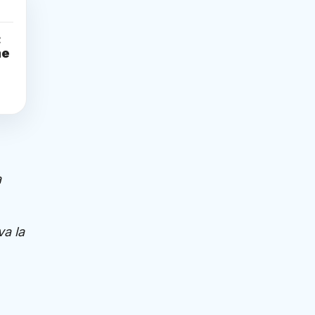
:
me
a
a la