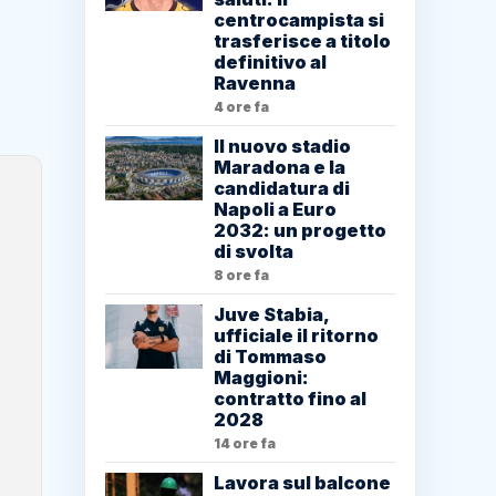
centrocampista si
trasferisce a titolo
definitivo al
Ravenna
4 ore fa
Il nuovo stadio
Maradona e la
candidatura di
Napoli a Euro
2032: un progetto
di svolta
8 ore fa
Juve Stabia,
ufficiale il ritorno
di Tommaso
Maggioni:
contratto fino al
2028
14 ore fa
Lavora sul balcone