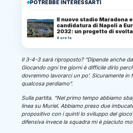
POTREBBE INTERESSARTI
Il nuovo stadio Maradona e
candidatura di Napoli a Eu
2032: un progetto di svolta
8 ore fa
Il 3-4-3 sarà riproposto? “Dipende anche dai
Giocando ogni tre giorni è difficile dirlo perc
dovremmo lavorarci un po’. Sicuramente in fas
qualcosa perdiamo”.
Sulla partita. “Nel primo tempo abbiamo sb
linea su Muriel. Abbiamo preso due imbucat
propositivo con i quinti lo sviluppo del gioc
difensiva invece la squadra mi è piaciuto mol