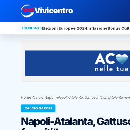
Vivicentro
TRENDING:
Elezioni Europee 2024
Inflazione
Bonus Cult
Home
›
Calcio Napoli
›
Napoli-Atalanta, Gattuso: “Con l’Atalanta non
CALCIO NAPOLI
Napoli-Atalanta, Gattus