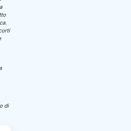
a
tto
ca.
orti
e
a
o di