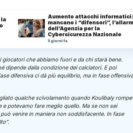
Aumento attacchi informatici
 la
mancano i “difensori”, l’allar
ro
dell’Agenzia per la
Cybersicurezza Nazionale
5 giorni fa
 giocatori che abbiamo fuori e da chi starà bene.
hé dipende dalla condizione dei calciatori. E poi
e difensiva ci dà più equilibrio, ma in fase offensiv
agliato qualche scivolamento quando Koulibaly rompev
e e potevamo fare meglio quello. Ma se non sei
o può venire in maniera non soddisfacente. In fase
to”.