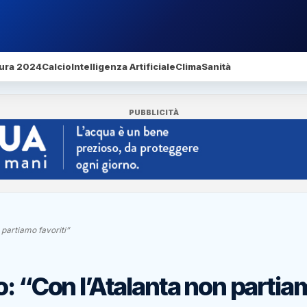
ura 2024
Calcio
Intelligenza Artificiale
Clima
Sanità
PUBBLICITÀ
 partiamo favoriti”
o: “Con l’Atalanta non partia