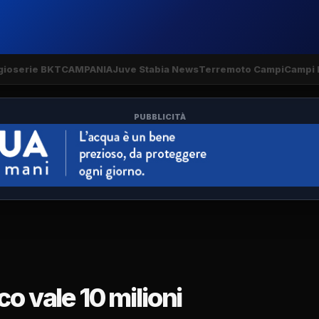
gio
serie BKT
CAMPANIA
Juve Stabia News
Terremoto Campi
Campi 
PUBBLICITÀ
o vale 10 milioni