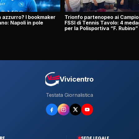
n azzurro? I bookmaker
Trionfo partenopeo ai Campio
ano: Napoli in pole
FSSI di Tennis Tavolo: 4 meda
per la Polisportiva “F. Rubino”
Vivicentro
Testata Giornalistica
RE
SEDE LEGALE