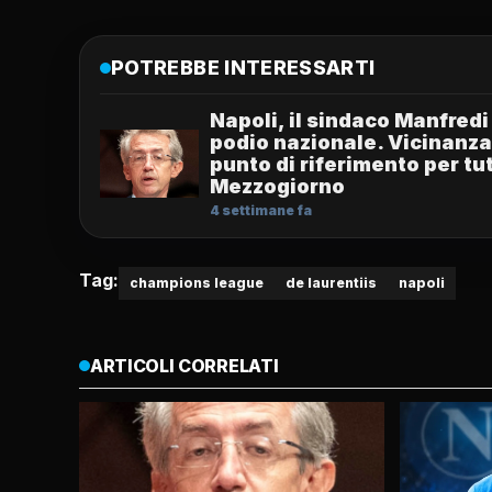
POTREBBE INTERESSARTI
Napoli, il sindaco Manfredi
podio nazionale. Vicinanza
punto di riferimento per tut
Mezzogiorno
4 settimane fa
Tag:
champions league
de laurentiis
napoli
ARTICOLI CORRELATI