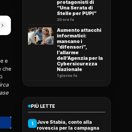
protagonisti di
“Una Serata di
Stelle per PUPI”
20 ore fa
Aumento attacchi
informatici:
mancano i
“difensori”,
l’allarme
dell’Agenzia per la
ue e
Cybersicurezza
e che
Nazionale
1 giorno fa
i
irca
base
PIÙ LETTE
Juve Stabia, conto alla
1
rovescia per la campagna