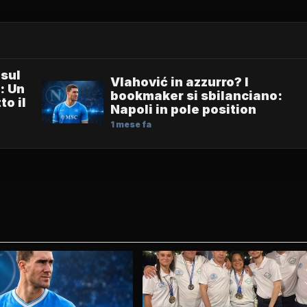
 sul
Vlahović in azzurro? I
: Un
bookmaker si sbilanciano:
to il
Napoli in pole position
1 mese fa