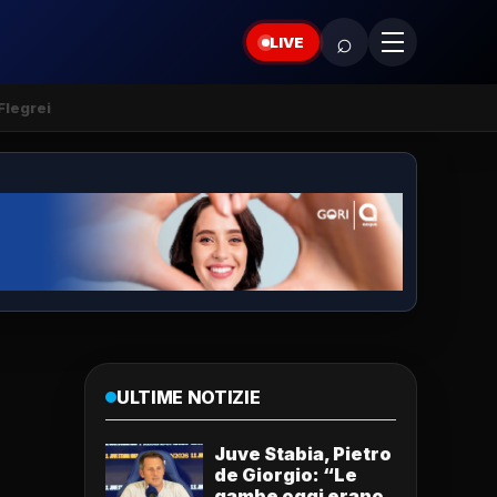
⌕
LIVE
Flegrei
ULTIME NOTIZIE
Juve Stabia, Pietro
de Giorgio: “Le
gambe oggi erano