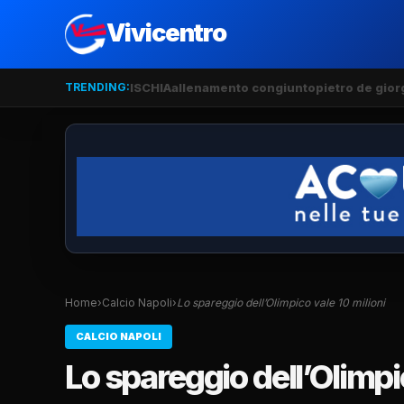
Vivicentro
TRENDING:
ISCHIA
allenamento congiunto
pietro de gior
Home
›
Calcio Napoli
›
Lo spareggio dell’Olimpico vale 10 milioni
CALCIO NAPOLI
Lo spareggio dell’Olimpic