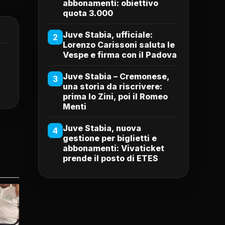
abbonamenti: obiettivo
quota 3.000
Juve Stabia, ufficiale:
2
Lorenzo Carissoni saluta le
Vespe e firma con il Padova
Juve Stabia – Cremonese,
3
una storia da riscrivere:
prima lo Zini, poi il Romeo
Menti
Juve Stabia, nuova
4
gestione per biglietti e
abbonamenti: Vivaticket
prende il posto di ETES