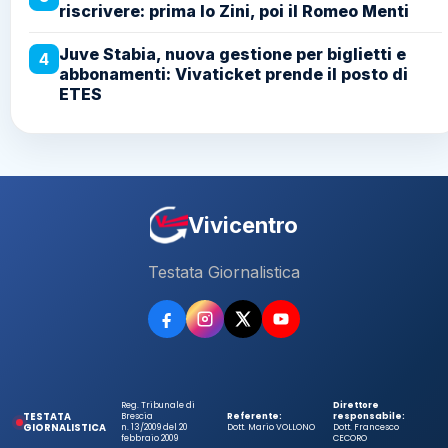
riscrivere: prima lo Zini, poi il Romeo Menti
Juve Stabia, nuova gestione per biglietti e
4
abbonamenti: Vivaticket prende il posto di
ETES
Vivicentro
Testata Giornalistica
Reg. Tribunale di
Direttore
TESTATA
Brescia
Referente:
responsabile:
GIORNALISTICA
n. 13/2009 del 20
Dott. Mario VOLLONO
Dott. Francesco
febbraio 2009
CECORO