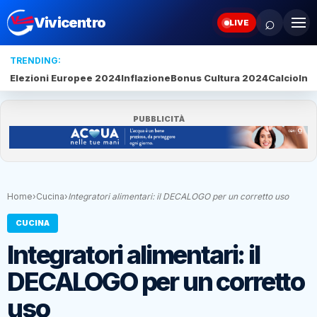
⌕
Vivicentro
LIVE
TRENDING:
Elezioni Europee 2024
Inflazione
Bonus Cultura 2024
Calcio
Inte
PUBBLICITÀ
Home
›
Cucina
›
Integratori alimentari: il DECALOGO per un corretto uso
CUCINA
Integratori alimentari: il
DECALOGO per un corretto
uso