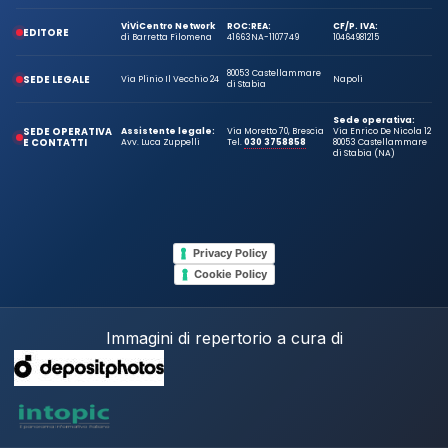
ViViCentro Network
ROC:
REA:
CF/P. IVA:
EDITORE
di Barretta Filomena
41663
NA-1107749
10464981215
80053 Castellammare
SEDE LEGALE
Via Plinio Il Vecchio 24
Napoli
di Stabia
Sede operativa:
SEDE OPERATIVA
Assistente legale:
Via Moretto 70, Brescia
Via Enrico De Nicola 12
E CONTATTI
Avv. Luca Zuppelli
Tel.
030 3758858
80053 Castellammare
di Stabia (NA)
Privacy Policy
Cookie Policy
Immagini di repertorio a cura di