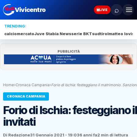
⌕
Vivicentro
LIVE
TRENDING:
calciomercato
Juve Stabia News
serie BKT
sudtirol
matteo lovisa
PUBBLICITÀ
Home
›
Cronaca Campania
›
Forio di Ischia: festeggiano il matrimonio. Sanzion
CRONACA CAMPANIA
Forio di Ischia: festeggiano 
invitati
Di Redazione
31 Gennaio 2021 - 19:03
6 anni fa
2 min di lettura