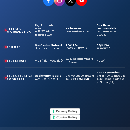
Reg. Tribunale di
Direttore
TESTATA
Brescia
Referente:
responsabile:
GIORNALISTICA
n. 13/2009 del 20
Dott. Mario VOLLONO
Dott. Francesco
febbraio 2009
CECORO
ViViCentro Network
ROC:
REA:
CF/P. IVA:
EDITORE
di Barretta Filomena
41663
NA-1107749
10464981215
80053 Castellammare
SEDE LEGALE
Via Plinio Il Vecchio 24
Napoli
di Stabia
Sede operativa:
SEDE OPERATIVA
Assistente legale:
Via Moretto 70, Brescia
Via Enrico De Nicola 12
E CONTATTI
Avv. Luca Zuppelli
Tel.
030 3758858
80053 Castellammare
di Stabia (NA)
Privacy Policy
Cookie Policy