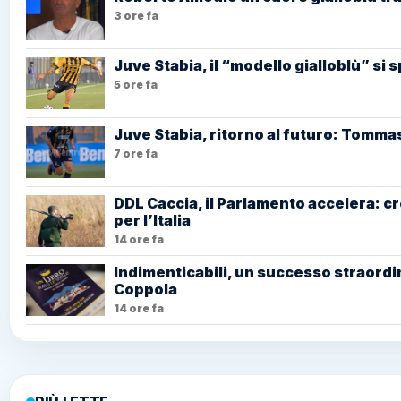
3 ore fa
Juve Stabia, il “modello gialloblù” si 
5 ore fa
Juve Stabia, ritorno al futuro: Tommas
7 ore fa
DDL Caccia, il Parlamento accelera: c
per l’Italia
14 ore fa
Indimenticabili, un successo straordin
Coppola
14 ore fa