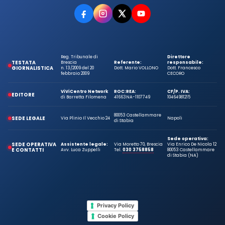
Reg. Tribunale di
Direttore
TESTATA
Brescia
Referente:
responsabile:
GIORNALISTICA
n. 13/2009 del 20
Dott. Mario VOLLONO
Dott. Francesco
febbraio 2009
CECORO
ViViCentro Network
ROC:
REA:
CF/P. IVA:
EDITORE
di Barretta Filomena
41663
NA-1107749
10464981215
80053 Castellammare
SEDE LEGALE
Via Plinio Il Vecchio 24
Napoli
di Stabia
Sede operativa:
SEDE OPERATIVA
Assistente legale:
Via Moretto 70, Brescia
Via Enrico De Nicola 12
E CONTATTI
Avv. Luca Zuppelli
Tel.
030 3758858
80053 Castellammare
di Stabia (NA)
Privacy Policy
Cookie Policy