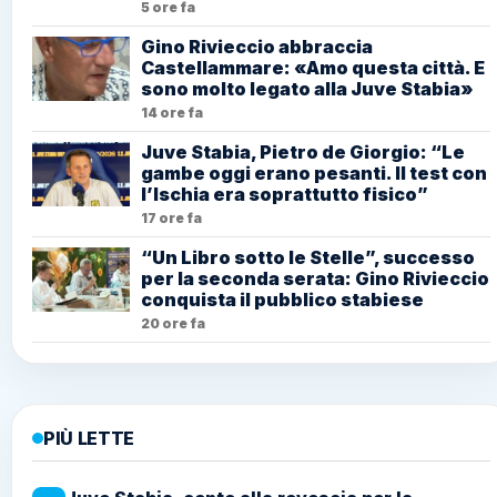
5 ore fa
Gino Rivieccio abbraccia
Castellammare: «Amo questa città. E
sono molto legato alla Juve Stabia»
14 ore fa
Juve Stabia, Pietro de Giorgio: “Le
gambe oggi erano pesanti. Il test con
l’Ischia era soprattutto fisico”
17 ore fa
“Un Libro sotto le Stelle”, successo
per la seconda serata: Gino Rivieccio
conquista il pubblico stabiese
20 ore fa
PIÙ LETTE