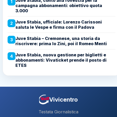
Juve Stabia, conto alla rovescia per la
1
campagna abbonamenti: obiettivo quota
3.000
Juve Stabia, ufficiale: Lorenzo Carissoni
2
saluta le Vespe e firma con il Padova
Juve Stabia – Cremonese, una storia da
3
riscrivere: prima lo Zini, poi il Romeo Menti
Juve Stabia, nuova gestione per biglietti e
4
abbonamenti: Vivaticket prende il posto di
ETES
Vivicentro
Testata Giornalistica