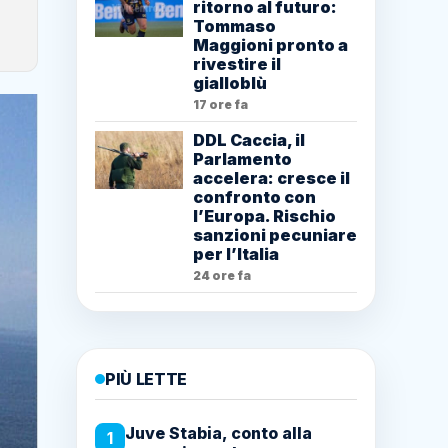
ritorno al futuro:
Tommaso
Maggioni pronto a
rivestire il
gialloblù
17 ore fa
DDL Caccia, il
Parlamento
accelera: cresce il
confronto con
l’Europa. Rischio
sanzioni pecuniare
per l’Italia
24 ore fa
PIÙ LETTE
Juve Stabia, conto alla
1