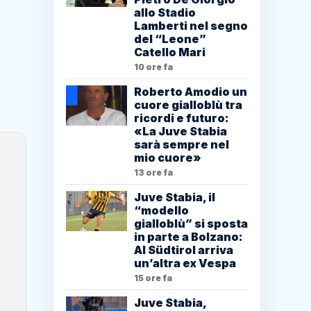
allo Stadio
Lamberti nel segno
del “Leone”
Catello Mari
10 ore fa
Roberto Amodio un
cuore gialloblù tra
ricordi e futuro:
«La Juve Stabia
sarà sempre nel
mio cuore»
13 ore fa
Juve Stabia, il
“modello
gialloblù” si sposta
in parte a Bolzano:
Al Südtirol arriva
un’altra ex Vespa
15 ore fa
Juve Stabia,