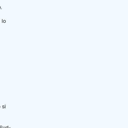
.
 lo
 si
 Sud-