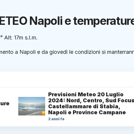
ETEO Napoli e temperatur
 Alt: 17m s.l.m.
ramento a Napoli e da giovedì le condizioni si manterran
Previsioni Meteo 20 Luglio
2024: Nord, Centro, Sud Focu
ture
Castellammare di Stabia,
Napoli e Province Campane
2 anni fa