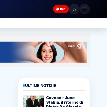
⌕
LIVE
ULTIME NOTIZIE
Cavese – Juve
Stabia, il ritorno di
Pietro De Giorgio