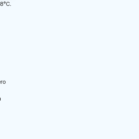
18°C.
ero
a