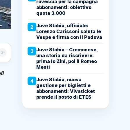
rovescia per la campagna
abbonamenti: obiettivo
quota 3.000
Juve Stabia, ufficiale:
2
Lorenzo Carissoni saluta le
Vespe e firma con il Padova
Juve Stabia – Cremonese,
3
una storia da riscrivere:
prima lo Zini, poi il Romeo
Menti
li
Juve Stabia, nuova
4
gestione per biglietti e
abbonamenti: Vivaticket
prende il posto di ETES