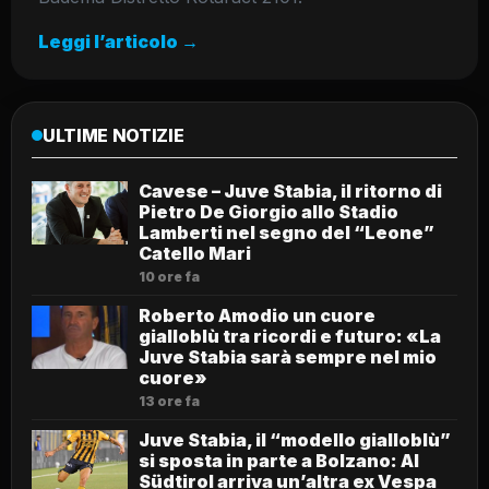
Leggi l’articolo →
ULTIME NOTIZIE
Cavese – Juve Stabia, il ritorno di
Pietro De Giorgio allo Stadio
Lamberti nel segno del “Leone”
Catello Mari
10 ore fa
Roberto Amodio un cuore
gialloblù tra ricordi e futuro: «La
Juve Stabia sarà sempre nel mio
cuore»
13 ore fa
Juve Stabia, il “modello gialloblù”
si sposta in parte a Bolzano: Al
Südtirol arriva un’altra ex Vespa