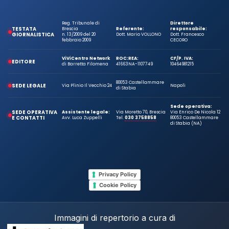
Reg. Tribunale di
Direttore
TESTATA
Brescia
Referente:
responsabile:
GIORNALISTICA
n. 13/2009 del 20
Dott. Mario VOLLONO
Dott. Francesco
febbraio 2009
CECORO
ViViCentro Network
ROC:
REA:
CF/P. IVA:
EDITORE
di Barretta Filomena
41663
NA-1107749
10464981215
80053 Castellammare
SEDE LEGALE
Via Plinio Il Vecchio 24
Napoli
di Stabia
Sede operativa:
SEDE OPERATIVA
Assistente legale:
Via Moretto 70, Brescia
Via Enrico De Nicola 12
E CONTATTI
Avv. Luca Zuppelli
Tel.
030 3758858
80053 Castellammare
di Stabia (NA)
Privacy Policy
Cookie Policy
Immagini di repertorio a cura di