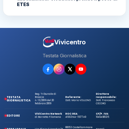
ETES
Vivicentro
Testata Giornalistica
Reg. Tribunale di
Direttore
TESTATA
Brescia
Referente:
responsabile:
GIORNALISTICA
n. 13/2009 del 20
Dott. Mario VOLLONO
Dott. Francesco
febbraio 2009
CECORO
ViViCentro Network
ROC:
REA:
CF/P. IVA:
EDITORE
di Barretta Filomena
41663
NA-1107749
10464981215
80053 Castellammare
Via Plinio Il Vecchio 24
Napoli