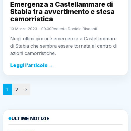
Emergenza a Castellammare di
Stabia tra avvertimento e stesa
camorristica
10 Marzo 2023 - 09:00
Redenta Daniela Bisconti
Negli ultimi giorni è emergenza a Castellammare
di Stabia che sembra essere tornata al centro di
azioni camorristiche.
Leggi l’articolo →
Paginazione
1
2
›
ULTIME NOTIZIE