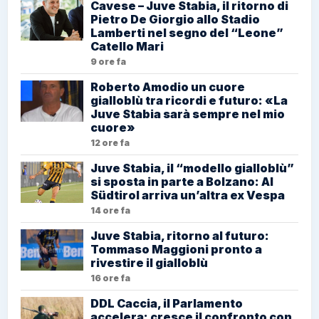
Cavese – Juve Stabia, il ritorno di
Pietro De Giorgio allo Stadio
Lamberti nel segno del “Leone”
Catello Mari
9 ore fa
Roberto Amodio un cuore
gialloblù tra ricordi e futuro: «La
Juve Stabia sarà sempre nel mio
cuore»
12 ore fa
Juve Stabia, il “modello gialloblù”
si sposta in parte a Bolzano: Al
Südtirol arriva un’altra ex Vespa
14 ore fa
Juve Stabia, ritorno al futuro:
Tommaso Maggioni pronto a
rivestire il gialloblù
16 ore fa
DDL Caccia, il Parlamento
accelera: cresce il confronto con