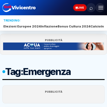
⌕
Vivicentro
LIVE
TRENDING:
Elezioni Europee 2024
Inflazione
Bonus Cultura 2024
Calcio
Inte
PUBBLICITÀ
Tag:
Emergenza
PUBBLICITÀ