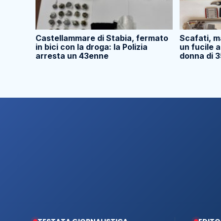
Castellammare di Stabia, fermato
Scafati, m
in bici con la droga: la Polizia
un fucile 
arresta un 43enne
donna di 3