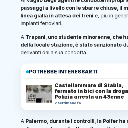
Al
vaglio degli agenti le condotte impropr
passaggi a livello con le sbarre chiuse, il
linea gialla in attesa dei treni
e, più in gene
impianti ferroviari.
A
Trapani, uno studente minorenne, che ha
della locale stazione, è stato sanzionato
da
derivanti dalla sua condotta.
POTREBBE INTERESSARTI
Castellammare di Stabia,
fermato in bici con la droga
Polizia arresta un 43enne
2 settimane fa
A
Palermo, durante i controlli, la Polfer ha r