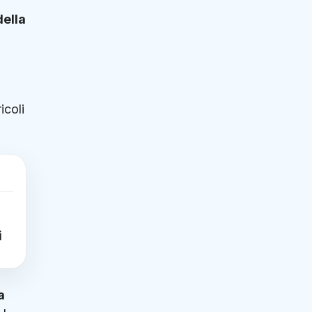
della
icoli
i
a