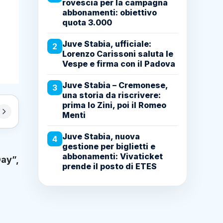
rovescia per la campagna
abbonamenti: obiettivo
quota 3.000
Juve Stabia, ufficiale:
2
Lorenzo Carissoni saluta le
Vespe e firma con il Padova
Juve Stabia – Cremonese,
3
una storia da riscrivere:
prima lo Zini, poi il Romeo
Menti
Juve Stabia, nuova
4
gestione per biglietti e
abbonamenti: Vivaticket
Day”,
prende il posto di ETES