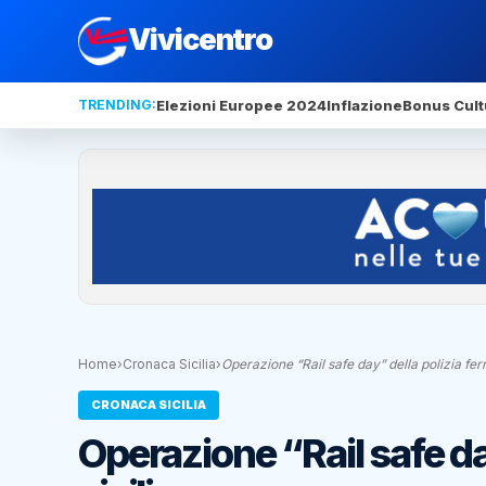
Vivicentro
TRENDING:
Elezioni Europee 2024
Inflazione
Bonus Cult
Home
›
Cronaca Sicilia
›
Operazione “Rail safe day” della polizia ferr
CRONACA SICILIA
Operazione “Rail safe day