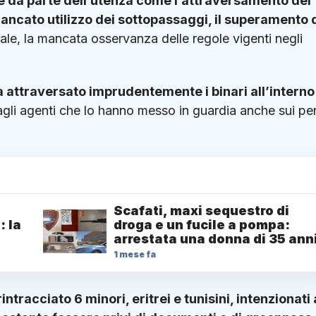
ie da parte dell’utenza come l’attraversamento dei
 mancato utilizzo dei sottopassaggi, il superamento 
rale, la mancata osservanza delle regole vigenti negli
 attraversato imprudentemente i binari all’interno
gli agenti che lo hanno messo in guardia anche sui per
Scafati, maxi sequestro di
: la
droga e un fucile a pompa:
arrestata una donna di 35 ann
1 mese fa
intracciato 6 minori, eritrei e tunisini, intenzionati 