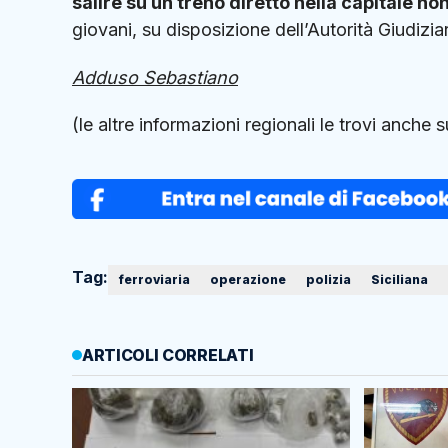
salire su un treno diretto nella capitale n
giovani, su disposizione dell’Autorità Giudiziar
Adduso Sebastiano
(le altre informazioni regionali le trovi anche 
Tag:
ferroviaria
operazione
polizia
Siciliana
ARTICOLI CORRELATI