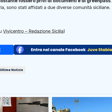
onostante fossero privi di documenti e di greenpass
.
ia, sono stati affidati a due diverse comunità siciliane.
su
Vivicentro – Redazione Sicilia
)
Ultime Notizie