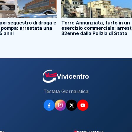
axi sequestro di droga e
Torre Annunziata, furto in un
a pompa: arrestata una
esercizio commerciale: arres
5 anni
32enne dalla Polizia di Stato
Vivicentro
Testata Giornalistica