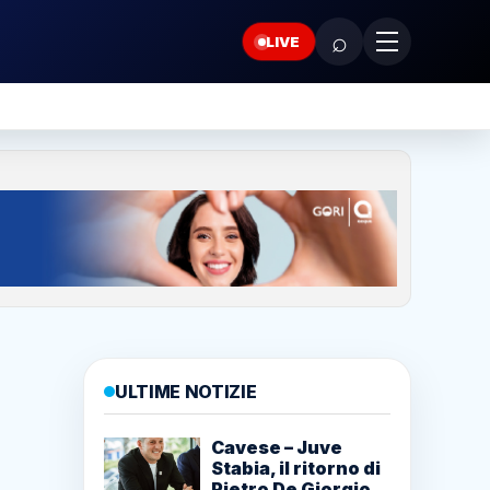
⌕
LIVE
ULTIME NOTIZIE
Cavese – Juve
Stabia, il ritorno di
Pietro De Giorgio