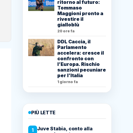
ritorno al futuro:
Tommaso
Maggioni pronto a
rivestire il
gialloblù
20 ore fa
DDL Caccia, il
Parlamento
accelera: cresce il
confronto con
l’Europa. Rischio
sanzioni pecuniare
per l’Italia
1 giorno fa
PIÙ LETTE
Juve Stabia, conto alla
1