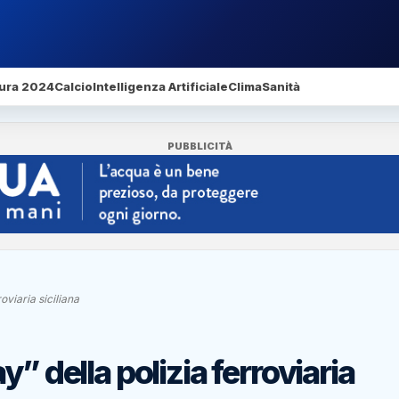
ura 2024
Calcio
Intelligenza Artificiale
Clima
Sanità
PUBBLICITÀ
oviaria siciliana
” della polizia ferroviaria