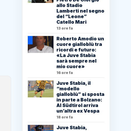
allo Stadio
Lamberti nel segno
del “Leone”
Catello Mari
13 ore fa
Roberto Amodio un
cuore gialloblù tra
ricordi e futuro:
«La Juve Stabia
sarà sempre nel
mio cuore»
16 ore fa
Juve Stabia, il
“modello
gialloblù” si sposta
in parte a Bolzano:
Al Südtirol arriva
un’altra ex Vespa
18 ore fa
Juve Stabia,