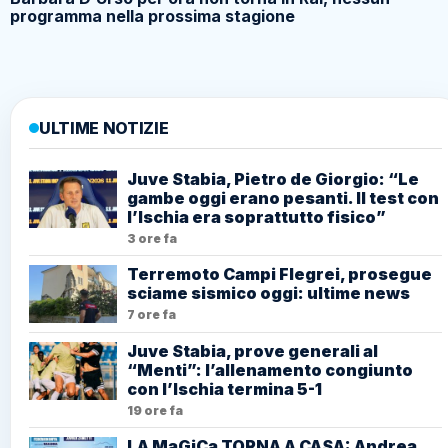
programma nella prossima stagione
ULTIME NOTIZIE
Juve Stabia, Pietro de Giorgio: “Le
gambe oggi erano pesanti. Il test con
l’Ischia era soprattutto fisico”
3 ore fa
Terremoto Campi Flegrei, prosegue
sciame sismico oggi: ultime news
7 ore fa
Juve Stabia, prove generali al
“Menti”: l’allenamento congiunto
con l’Ischia termina 5-1
19 ore fa
LA MaGiCa TORNA A CASA: Andrea