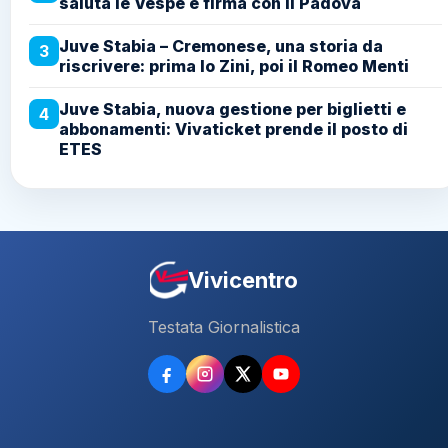
saluta le Vespe e firma con il Padova
Juve Stabia – Cremonese, una storia da
3
riscrivere: prima lo Zini, poi il Romeo Menti
Juve Stabia, nuova gestione per biglietti e
4
abbonamenti: Vivaticket prende il posto di
ETES
Vivicentro
Testata Giornalistica