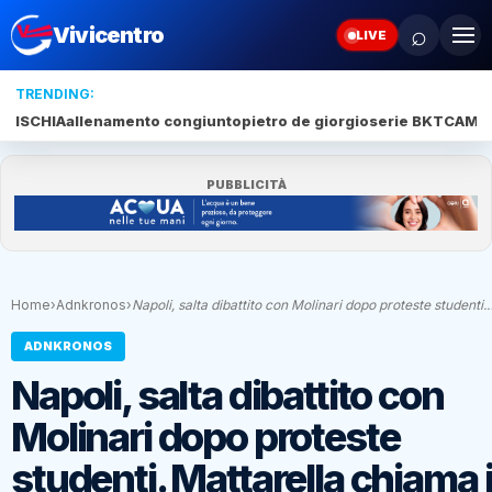
⌕
Vivicentro
LIVE
TRENDING:
ISCHIA
allenamento congiunto
pietro de giorgio
serie BKT
CAMP
PUBBLICITÀ
Home
›
Adnkronos
›
Napoli, salta dibattito con Molinari dopo proteste studenti.
ADNKRONOS
Napoli, salta dibattito con
Molinari dopo proteste
studenti. Mattarella chiama i