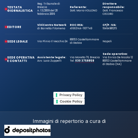
Reg. Tribunale di
Direttore
TESTATA
Brescia
Referente:
responsabile:
GIORNALISTICA
n. 13/2009 del 20
Dott. Mario VOLLONO
Dott. Francesco
febbraio 2009
CECORO
ViViCentro Network
ROC:
REA:
CF/P. IVA:
EDITORE
di Barretta Filomena
41663
NA-1107749
10464981215
80053 Castellammare
SEDE LEGALE
Via Plinio Il Vecchio 24
Napoli
di Stabia
Sede operativa:
SEDE OPERATIVA
Assistente legale:
Via Moretto 70, Brescia
Via Enrico De Nicola 12
E CONTATTI
Avv. Luca Zuppelli
Tel.
030 3758858
80053 Castellammare
di Stabia (NA)
Privacy Policy
Cookie Policy
Immagini di repertorio a cura di