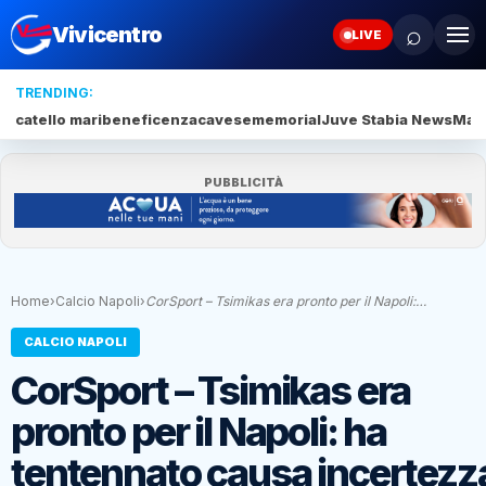
⌕
Vivicentro
LIVE
TRENDING:
catello mari
beneficenza
cavese
memorial
Juve Stabia News
Mari
PUBBLICITÀ
Home
›
Calcio Napoli
›
CorSport – Tsimikas era pronto per il Napoli:…
CALCIO NAPOLI
CorSport – Tsimikas era
pronto per il Napoli: ha
tentennato causa incertezz