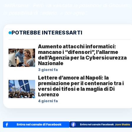
dell’Arsenal. Però va valutata la posizione di Ghoulam,
la possibilità di cederlo, e poi agire”.
POTREBBE INTERESSARTI
Aumento attacchi informatici:
mancano i “difensori”, l’allarme
dell’Agenzia per la Cybersicurezza
Nazionale
3 giorni fa
Lettere d’amore al Napoli: la
premiazione per il centenario tra i
versi dei tifosi e la maglia di Di
Lorenzo
4 giorni fa