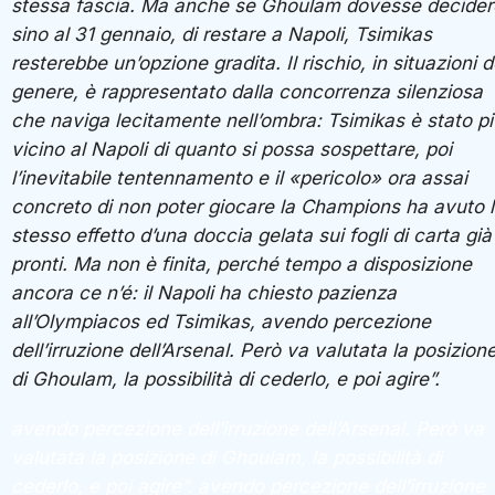
stessa fascia. Ma anche se Ghoulam dovesse decider
sino al 31 gennaio, di restare a Napoli, Tsimikas
resterebbe un’opzione gradita. Il rischio, in situazioni d
genere, è rappresentato dalla concorrenza silenziosa
che naviga lecitamente nell’ombra: Tsimikas è stato pi
vicino al Napoli di quanto si possa sospettare, poi
l’inevitabile tentennamento e il «pericolo» ora assai
concreto di non poter giocare la Champions ha avuto 
stesso effetto d’una doccia gelata sui fogli di carta già
pronti. Ma non è finita, perché tempo a disposizione
ancora ce n’é: il Napoli ha chiesto pazienza
all’Olympiacos ed Tsimikas, avendo percezione
dell’irruzione dell’Arsenal. Però va valutata la posizion
di Ghoulam, la possibilità di cederlo, e poi agire”.
avendo percezione dell’irruzione dell’Arsenal. Però va
valutata la posizione di Ghoulam, la possibilità di
cederlo, e poi agire”.
avendo percezione dell’irruzione