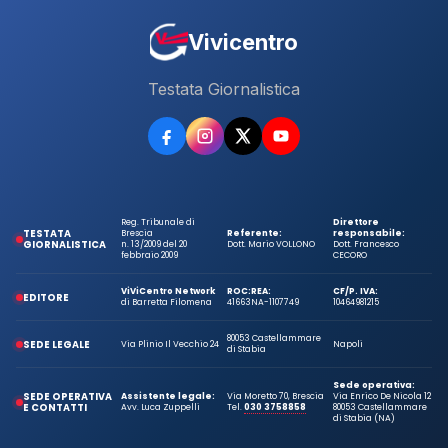
Vivicentro
Testata Giornalistica
Reg. Tribunale di
Direttore
TESTATA
Brescia
Referente:
responsabile:
GIORNALISTICA
n. 13/2009 del 20
Dott. Mario VOLLONO
Dott. Francesco
febbraio 2009
CECORO
ViViCentro Network
ROC:
REA:
CF/P. IVA:
EDITORE
di Barretta Filomena
41663
NA-1107749
10464981215
80053 Castellammare
SEDE LEGALE
Via Plinio Il Vecchio 24
Napoli
di Stabia
Sede operativa:
SEDE OPERATIVA
Assistente legale:
Via Moretto 70, Brescia
Via Enrico De Nicola 12
E CONTATTI
Avv. Luca Zuppelli
Tel.
030 3758858
80053 Castellammare
di Stabia (NA)