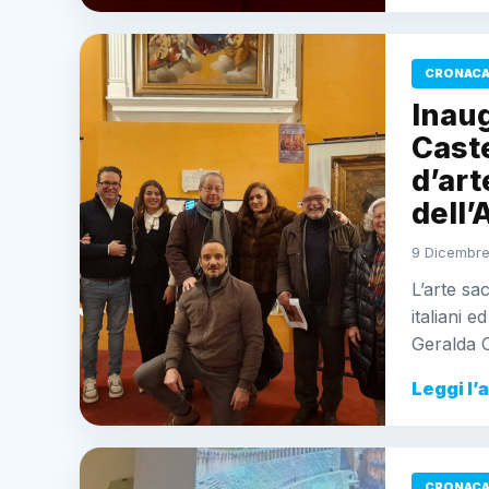
CRONACA
Inaug
Cast
d’ar
dell’
9 Dicembre
L’arte sa
italiani 
Geralda 
Leggi l’
CRONACA