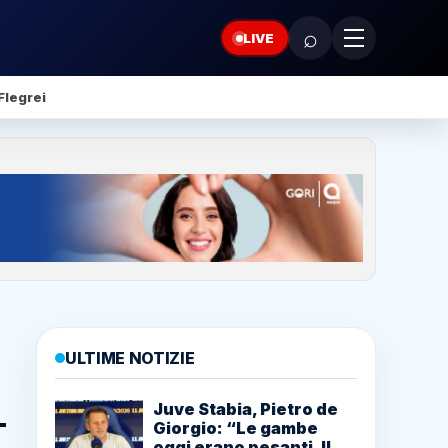
⌕
LIVE
Flegrei
ULTIME NOTIZIE
Juve Stabia, Pietro de
Giorgio: “Le gambe
oggi erano pesanti. Il