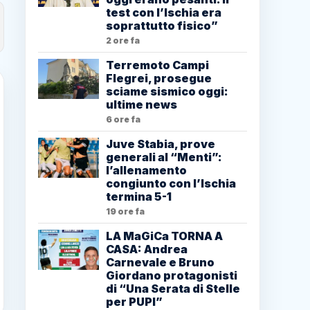
test con l’Ischia era
soprattutto fisico”
2 ore fa
Terremoto Campi
Flegrei, prosegue
sciame sismico oggi:
ultime news
6 ore fa
Juve Stabia, prove
generali al “Menti”:
l’allenamento
congiunto con l’Ischia
termina 5-1
19 ore fa
LA MaGiCa TORNA A
CASA: Andrea
Carnevale e Bruno
Giordano protagonisti
di “Una Serata di Stelle
per PUPI”