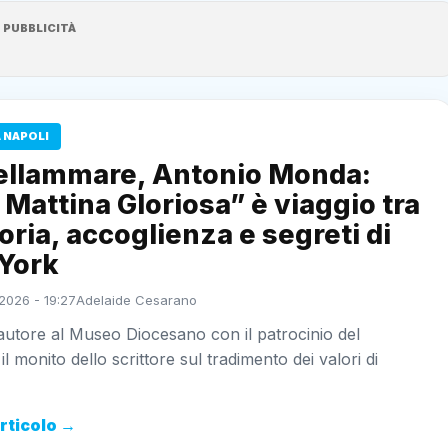
PUBBLICITÀ
 NAPOLI
ellammare, Antonio Monda:
Mattina Gloriosa” è viaggio tra
ia, accoglienza e segreti di
York
2026 - 19:27
Adelaide Cesarano
autore al Museo Diocesano con il patrocinio del
l monito dello scrittore sul tradimento dei valori di
articolo →