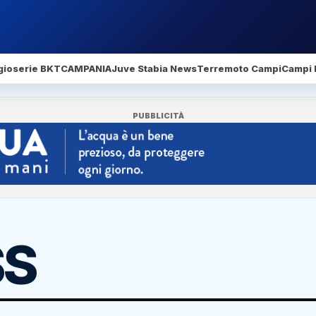
gio
serie BKT
CAMPANIA
Juve Stabia News
Terremoto Campi
Campi 
PUBBLICITÀ
SS