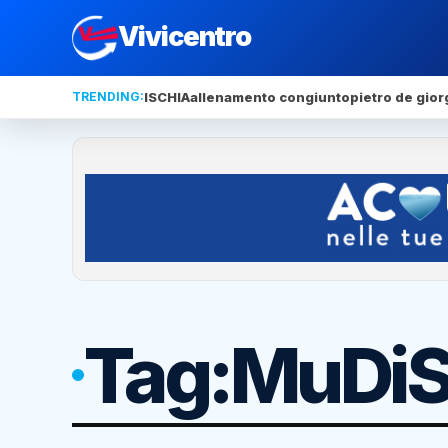
Vivicentro
TRENDING:
ISCHIA
allenamento congiunto
pietro de gior
Tag:
MuDi