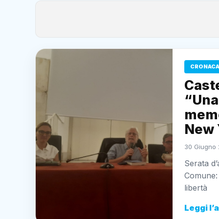
CRONACA
Cast
“Una 
memor
New 
30 Giugno 
Serata d’
Comune: i
libertà
Leggi l’