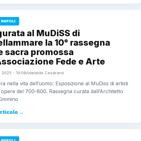
 NAPOLI
urata al MuDiSS di
ellammare la 10° rassegna
te sacra promossa
Associazione Fede e Arte
 2025 - 19:08
Adelaide Cesarano
cra nella vita dell’uomo: Esposizione al MuDiss di artisti
ed opere del 700-800. Rassegna curata dall’Architetto
Cimmino
articolo →
 NAPOLI