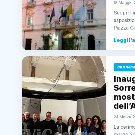
18 Maggio 
Scopri l'
esposizi
Piazza Gi
Leggi l’
CRONACA
Inau
Sorre
most
dell
24 Marzo 2
La cerimo
marzo 2