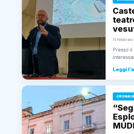
Cast
teatr
vesu
11 Febbraio
Presso i
interess
Leggi l’
CRONACA
“Segn
Espl
MUD