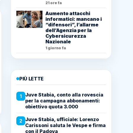
21 ore fa
Aumento attacchi
informatici: mancano i
“difensori”, l’allarme
dell’Agenzia per la
Cybersicurezza
Nazionale
1 giorno fa
PIÙ LETTE
Juve Stabia, conto alla rovescia
1
per la campagna abbonamenti:
obiettivo quota 3.000
Juve Stabia, ufficiale: Lorenzo
2
Carissoni saluta le Vespe e firma
con il Padova