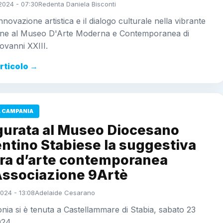
2024 - 07:30
Redenta Daniela Bisconti
innovazione artistica e il dialogo culturale nella vibrante
one al Museo D'Arte Moderna e Contemporanea di
ovanni XXIII.
articolo →
 CAMPANIA
gurata al Museo Diocesano
ntino Stabiese la suggestiva
ra d’arte contemporanea
’Associazione 9Artè
024 - 13:08
Adelaide Cesarano
nia si è tenuta a Castellammare di Stabia, sabato 23
024