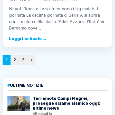
Napoli-Roma e Lazio-Inter sono i big match di
giornata La decima giornata di Seria A si aprirà
con il match dello stadio “Atleti Azzurri d’Italia” di
Bergamo dove…
Leggi l’articolo →
Paginazione
1
2
3
›
ULTIME NOTIZIE
Terremoto Campi Flegrei,
prosegue sciame sismico oggi:
ultime news
45 minuti fa