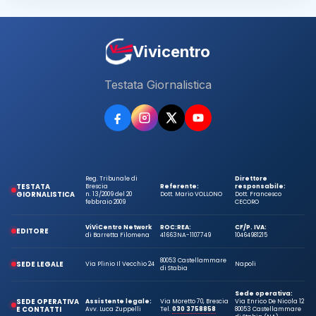
Vivicentro
Testata Giornalistica
Reg. Tribunale di
Direttore
TESTATA
Brescia
Referente:
responsabile:
GIORNALISTICA
n. 13/2009 del 20
Dott. Mario VOLLONO
Dott. Francesco
febbraio 2009
CECORO
ViViCentro Network
ROC:
REA:
CF/P. IVA:
EDITORE
di Barretta Filomena
41663
NA-1107749
10464981215
80053 Castellammare
SEDE LEGALE
Via Plinio Il Vecchio 24
Napoli
di Stabia
Sede operativa:
SEDE OPERATIVA
Assistente legale:
Via Moretto 70, Brescia
Via Enrico De Nicola 12
E CONTATTI
Avv. Luca Zuppelli
Tel.
030 3758858
80053 Castellammare