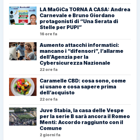
LA MaGiCa TORNA A CASA: Andrea
Carnevale e Bruno Giordano
protagonisti di “Una Serata di
Stelle per PUPI”
16 ore fa
Aumento attacchi informatici:
mancano i “difensori”, l’allarme
dell’Agenzia per la
Cybersicurezza Nazionale
22 ore fa
Caramelle CBD: cosa sono, come
si usano e cosa sapere prima
dell’acquisto
22 ore fa
Juve Stabia, la casa delle Vespe
per la serie B sarà ancora il Romeo
Menti: Accordo raggiunto con il
Comune
2 giorni fa