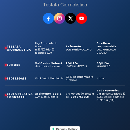
Testata Giornalistica
Reg. Tribunale di
Direttore
TESTATA
Brescia
Referente:
responsabile:
GIORNALISTICA
n. 13/2009 del 20
Dott. Mario VOLLONO
Dott. Francesco
febbraio 2009
CECORO
ViViCentro Network
ROC:
REA:
CF/P. IVA:
EDITORE
di Barretta Filomena
41663
NA-1107749
10464981215
80053 Castellammare
SEDE LEGALE
Via Plinio Il Vecchio 24
Napoli
di Stabia
Sede operativa:
SEDE OPERATIVA
Assistente legale:
Via Moretto 70, Brescia
Via Enrico De Nicola 12
E CONTATTI
Avv. Luca Zuppelli
Tel.
030 3758858
80053 Castellammare
di Stabia (NA)
Privacy Policy