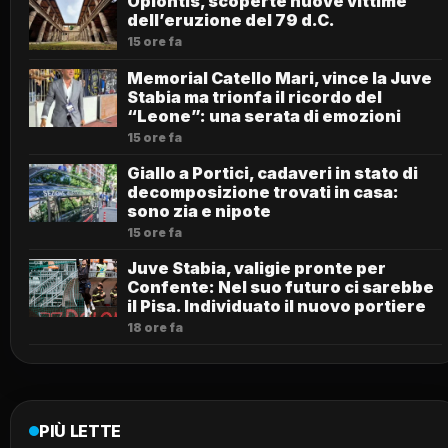
Oplontis, scoperte nuove vittime
dell’eruzione del 79 d.C.
15 ore fa
Memorial Catello Mari, vince la Juve
Stabia ma trionfa il ricordo del
“Leone”: una serata di emozioni
15 ore fa
Giallo a Portici, cadaveri in stato di
decomposizione trovati in casa:
sono zia e nipote
15 ore fa
Juve Stabia, valigie pronte per
Confente: Nel suo futuro ci sarebbe
il Pisa. Individuato il nuovo portiere
18 ore fa
PIÙ LETTE