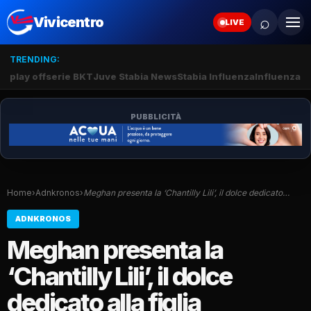
⌕
Vivicentro
LIVE
TRENDING:
play off
serie BKT
Juve Stabia News
Stabia Influenza
Influenza S
PUBBLICITÀ
Home
›
Adnkronos
›
Meghan presenta la ‘Chantilly Lili’, il dolce dedicato…
ADNKRONOS
Meghan presenta la
‘Chantilly Lili’, il dolce
dedicato alla figlia