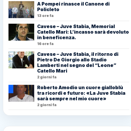
A Pompei rinasce il Canone di
Policleto
13 ore fa
Cavese – Juve Stabia, Memorial
Catello Mari: L’incasso sarà devoluto
in beneficenza.
16 ore fa
Cavese – Juve Stabia, il ritorno di
Pietro De Giorgio allo Stadio
Lamberti nel segno del “Leone”
Catello Mari
2 giorni fa
Roberto Amodio un cuore gialloblù
tra ricordi e futuro: «La Juve Stabia
sarà sempre nel mio cuore»
2 giorni fa