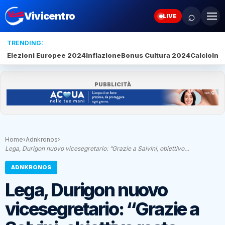
⌕
Vivicentro
LIVE
TRENDING:
Elezioni Europee 2024
Inflazione
Bonus Cultura 2024
Calcio
Inte
PUBBLICITÀ
Home
›
Adnkronos
›
Lega, Durigon nuovo vicesegretario: “Grazie a Salvini, obiettivo…
ADNKRONOS
Lega, Durigon nuovo
vicesegretario: “Grazie a