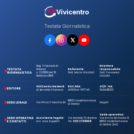
Vivicentro
Testata Giornalistica
Reg. Tribunale di
Direttore
TESTATA
Brescia
Referente:
responsabile:
GIORNALISTICA
n. 13/2009 del 20
Dott. Mario VOLLONO
Dott. Francesco
febbraio 2009
CECORO
ViViCentro Network
ROC:
REA:
CF/P. IVA:
EDITORE
di Barretta Filomena
41663
NA-1107749
10464981215
80053 Castellammare
SEDE LEGALE
Via Plinio Il Vecchio 24
Napoli
di Stabia
Sede operativa:
SEDE OPERATIVA
Assistente legale:
Via Moretto 70, Brescia
Via Enrico De Nicola 12
E CONTATTI
Avv. Luca Zuppelli
Tel.
030 3758858
80053 Castellammare
di Stabia (NA)