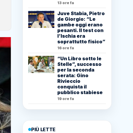
13 ore fa
Juve Stabia, Pietro
de Giorgio: “Le
gambe oggi erano
pesanti. Il test con
l’Ischia era
soprattutto fisico”
16 ore fa
“Un Libro sotto le
Stelle”, successo
per la seconda
serata: Gino
Rivieccio
conquista il
pubblico stabiese
19 ore fa
PIÙ LETTE