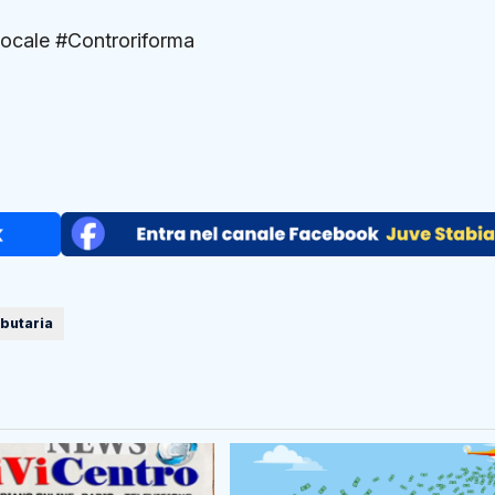
pocale #Controriforma
ibutaria