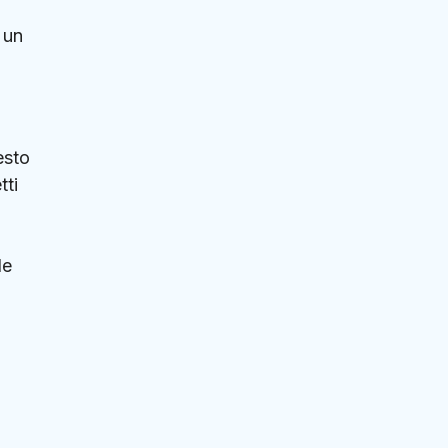
 un
esto
tti
le