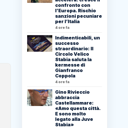
confronto con
l’Europa. Rischio
sanzioni pecuniare
per l’Italia
4 ore fa
Indimenticabili, un
successo
straordinario: Il
Circolo Velico
Stabia saluta la
kermesse di
Gianfranco
Coppola
4 ore fa
Gino Rivieccio
abbraccia
Castellammare:
«Amo questa città.
E sono molto
legato alla Juve
Stabia»