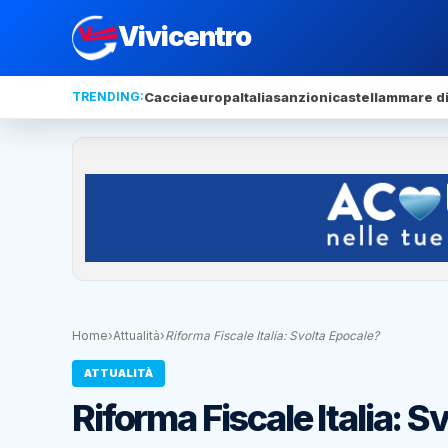
Vivicentro
TRENDING:
Caccia
europa
Italia
sanzioni
castellammare di
Home
›
Attualità
›
Riforma Fiscale Italia: Svolta Epocale?
ATTUALITÀ
Riforma Fiscale Italia: S