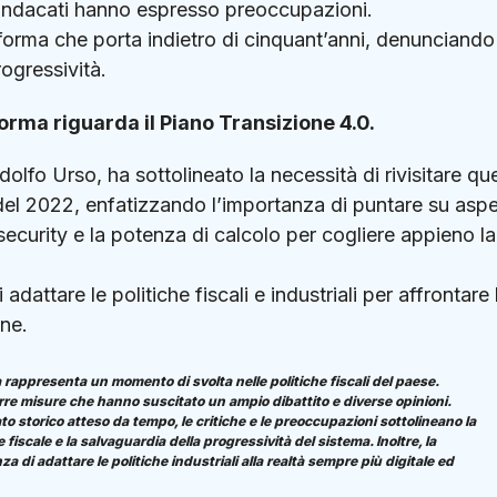
 sindacati hanno espresso preoccupazioni.
iforma che porta indietro di cinquant’anni, denunciando
ogressività.
orma riguarda il Piano Transizione 4.0.
Adolfo Urso, ha sottolineato la necessità di rivisitare qu
del 2022, enfatizzando l’importanza di puntare su aspe
ecurity e la potenza di calcolo per cogliere appieno la
dattare le politiche fiscali e industriali per affrontare 
one.
ia rappresenta un momento di svolta nelle politiche fiscali del paese.
durre misure che hanno suscitato un ampio dibattito e diverse opinioni.
o storico atteso da tempo, le critiche e le preoccupazioni sottolineano la
fiscale e la salvaguardia della progressività del sistema. Inoltre, la
a di adattare le politiche industriali alla realtà sempre più digitale ed