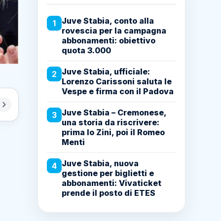
Juve Stabia, conto alla
1
rovescia per la campagna
abbonamenti: obiettivo
quota 3.000
Juve Stabia, ufficiale:
2
Lorenzo Carissoni saluta le
Vespe e firma con il Padova
Juve Stabia – Cremonese,
3
una storia da riscrivere:
prima lo Zini, poi il Romeo
Menti
Juve Stabia, nuova
4
gestione per biglietti e
abbonamenti: Vivaticket
prende il posto di ETES