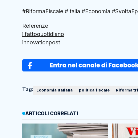
#RiformaFiscale #Italia #Economia #SvoltaE
Referenze
ilfattoquotidiano
innovationpost
Tag:
Economia Italiana
politica fiscale
Riforma tr
ARTICOLI CORRELATI