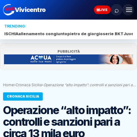
⌕
Vivicentro
LIVE
TRENDING:
ISCHIA
allenamento congiunto
pietro de giorgio
serie BKT
Juve 
PUBBLICITÀ
Home
›
Cronaca Sicilia
›
Operazione “alto impatto”: controlli e sanzioni pari a…
CRONACA SICILIA
Operazione “alto impatto”:
controlli e sanzioni pari a
circa 13 mila euro