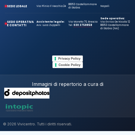
80053 Castellammare
SEDE LEGALE
Via Plinio Il Vecchio 24
Napoli
di Stabia
Sede operativa:
SEDE OPERATIVA
Assistente legale:
Via Moretto 70, Brescia
Via Enrico De Nicola 12
E CONTATTI
Avv. Luca Zuppelli
Tel.
030 3758858
80053 Castellammare
di Stabia (NA)
Privacy Policy
Cookie Policy
Immagini di repertorio a cura di
© 2026 Vivicentro. Tutti i diritti riservati.