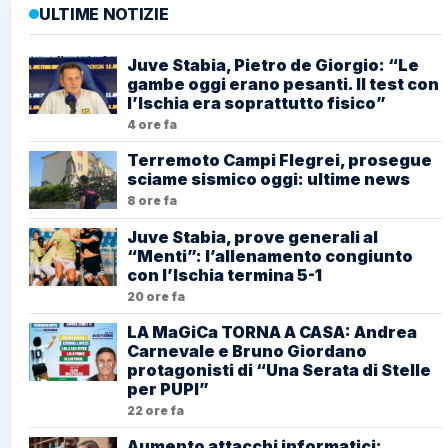
ULTIME NOTIZIE
Juve Stabia, Pietro de Giorgio: “Le
gambe oggi erano pesanti. Il test con
l’Ischia era soprattutto fisico”
4 ore fa
Terremoto Campi Flegrei, prosegue
sciame sismico oggi: ultime news
8 ore fa
Juve Stabia, prove generali al
“Menti”: l’allenamento congiunto
con l’Ischia termina 5-1
20 ore fa
LA MaGiCa TORNA A CASA: Andrea
Carnevale e Bruno Giordano
protagonisti di “Una Serata di Stelle
per PUPI”
22 ore fa
Aumento attacchi informatici: