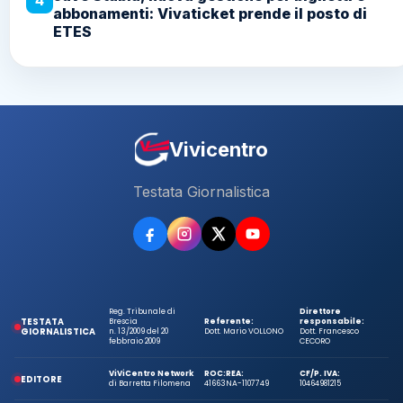
4
abbonamenti: Vivaticket prende il posto di
ETES
Vivicentro
Testata Giornalistica
Reg. Tribunale di
Direttore
TESTATA
Brescia
Referente:
responsabile:
GIORNALISTICA
n. 13/2009 del 20
Dott. Mario VOLLONO
Dott. Francesco
febbraio 2009
CECORO
ViViCentro Network
ROC:
REA:
CF/P. IVA:
EDITORE
di Barretta Filomena
41663
NA-1107749
10464981215