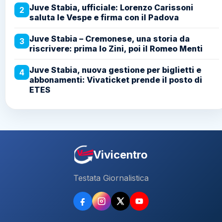
Juve Stabia, ufficiale: Lorenzo Carissoni
2
saluta le Vespe e firma con il Padova
Juve Stabia – Cremonese, una storia da
3
riscrivere: prima lo Zini, poi il Romeo Menti
Juve Stabia, nuova gestione per biglietti e
4
abbonamenti: Vivaticket prende il posto di
ETES
Vivicentro
Testata Giornalistica