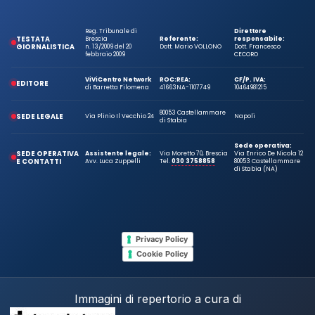
Reg. Tribunale di
Direttore
TESTATA
Brescia
Referente:
responsabile:
GIORNALISTICA
n. 13/2009 del 20
Dott. Mario VOLLONO
Dott. Francesco
febbraio 2009
CECORO
ViViCentro Network
ROC:
REA:
CF/P. IVA:
EDITORE
di Barretta Filomena
41663
NA-1107749
10464981215
80053 Castellammare
SEDE LEGALE
Via Plinio Il Vecchio 24
Napoli
di Stabia
Sede operativa:
SEDE OPERATIVA
Assistente legale:
Via Moretto 70, Brescia
Via Enrico De Nicola 12
E CONTATTI
Avv. Luca Zuppelli
Tel.
030 3758858
80053 Castellammare
di Stabia (NA)
Privacy Policy
Cookie Policy
Immagini di repertorio a cura di