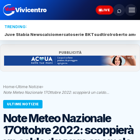
⌕
Vivicentro
LIVE
TRENDING:
Juve Stabia News
calciomercato
serie BKT
sudtirol
roberto amod
PUBBLICITÀ
Home
›
Ultime Notizie
›
Note Meteo Nazionale 17Ottobre 2022: scoppierà un caldo…
ULTIME NOTIZIE
Note Meteo Nazionale
17Ottobre 2022: scoppierà